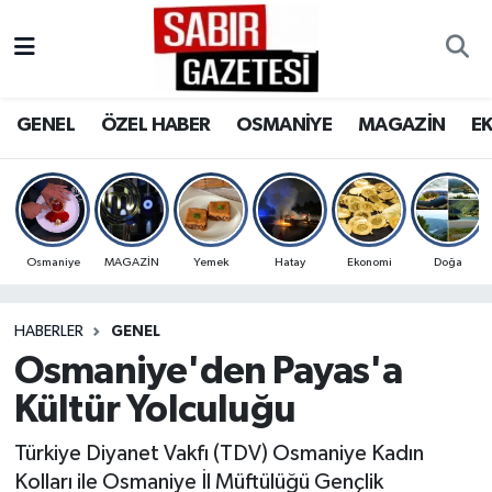
GENEL
Osmaniye Nöbetçi Eczaneler
GENEL
ÖZEL HABER
OSMANİYE
MAGAZİN
E
ÖZEL HABER
Osmaniye Hava Durumu
OSMANİYE
Osmaniye Trafik Yoğunluk Haritası
MAGAZİN
Süper Lig Puan Durumu ve Fikstür
Osmaniye
MAGAZİN
Yemek
Hatay
Ekonomi
Doğa
EKONOMİ
Tüm Manşetler
HABERLER
GENEL
Osmaniye'den Payas'a
SPOR
Son Dakika Haberleri
Kültür Yolculuğu
RESMİ İLANLAR
Haber Arşivi
Türkiye Diyanet Vakfı (TDV) Osmaniye Kadın
Kolları ile Osmaniye İl Müftülüğü Gençlik