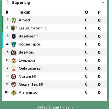
Süper Lig
#
Takım
O
P
1
Amed
0
0
2
Erzurumspor FK
0
0
3
Başakşehir
0
0
4
Kocaelispor
0
0
5
Beşiktaş
0
0
6
Eyüpspor
0
0
7
Galatasaray
0
0
8
Çorum FK
0
0
9
Gaziantep FK
0
0
10
Alanyaspor
0
0
Detaylar için tıklayın