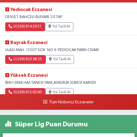
Yediocak Eczanesi
DEVLET BAHÇELİ BULVARI 3.ETAP
0 (328) 814 20 51
Yol Tarifi Al
Bayrak Eczanesi
ULAŞI MAH. 11507 SOK. NO:6 YEDİOCAK PARKI CİVARI
0 (328) 825 08 25
Yol Tarifi Al
Yüksek Eczanesi
İBN-İ SİNA HASTANESİ YANI,ASKERLİK ŞUBESİ KARŞISI
0 (328) 812 02 00
Yol Tarifi Al
Tüm Nöbetçi Eczaneler
Süper Lig Puan Durumu