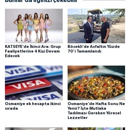
Bunlar da ilginizi çekebilir
KATSEYE’de İkinci Ara: Grup
Böcekli’de Asfaltın Yüzde
Faaliyetlerine 4 Kişi Devam
70’i Tamamlandı
Edecek
Osmaniye ek hesapta ikinci
Osmaniye’de Hafta Sonu Ne
sırada
Yenir? İşte Mutlaka
Tadılması Gereken Yöresel
Lezzetler