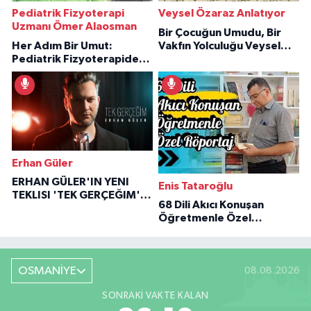
Pediatrik Fizyoterapi
Veysel Özaraz Anlatıyor
Uzmanı Ömer Alaosman
Bir Çocuğun Umudu, Bir
Her Adım Bir Umut:
Vakfın Yolculuğu Veysel
Pediatrik Fizyoterapiden
Özaraz Anlatıyor
İlham Veren Hikâyeler
Erhan Güler
ERHAN GÜLER'IN YENI
Enis Tataroğlu
TEKLISI 'TEK GERÇEĞIM'LE
68 Dili Akıcı Konuşan
BÜYÜK DÖNÜŞÜ
Öğretmenle Özel
Röportaj
OSMANİYE
08.08.2026
SONRAKI VAKTE KALAN