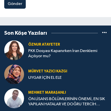
Gönder
Son Köşe Yazıları
ÖZNUR ATAYETER
PKK Dosyası Kapanırken İran Denklemi
Açılıyor mu?
MÜRVET YAZICI KAZGI
UYGAR İÇİN EL ELE
MEHMET MARAŞANLI
ÖN LİSANS BÖLÜMLERİNİN ÖNEMİ, EN SIK
YAPILAN HATALAR VE DOĞRU TERCİH
STRATEJİLERİ