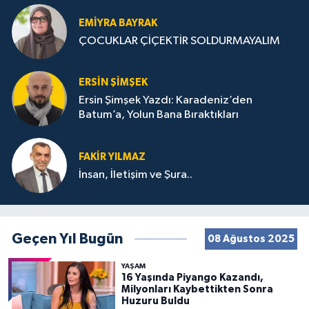
EMIYRA BAYRAK
ÇOCUKLAR ÇİÇEKTİR SOLDURMAYALIM
ERSIN ŞIMŞEK
Ersin Şimşek Yazdı: Karadeniz’den
Batum’a, Yolun Bana Bıraktıkları
FAKIR YILMAZ
İnsan, İletişim ve Şura..
Geçen Yıl Bugün
08 Ağustos 2025
YAŞAM
16 Yaşında Piyango Kazandı,
Milyonları Kaybettikten Sonra
Huzuru Buldu