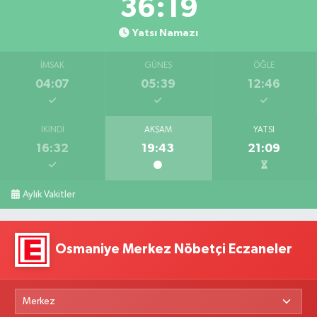
36:18
Yatsı Namazı
İMSAK
GÜNEŞ
ÖĞLE
04:07
05:39
12:46
İKINDI
AKŞAM
YATSI
16:32
19:43
21:09
Aylık Vakitler
Osmaniye Merkez Nöbetçi Eczaneler