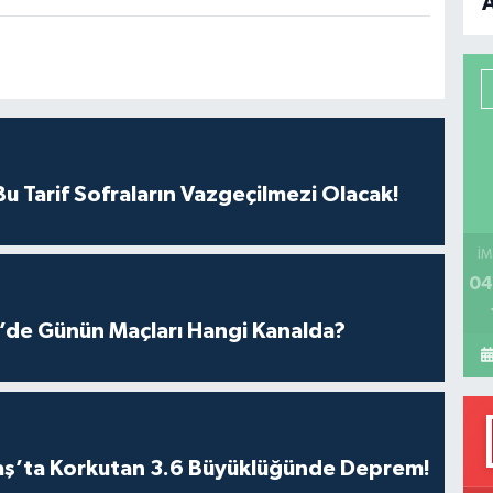
B
P
H
 Tarif Sofraların Vazgeçilmezi Olacak!
İM
04
g’de Günün Maçları Hangi Kanalda?
ş’ta Korkutan 3.6 Büyüklüğünde Deprem!