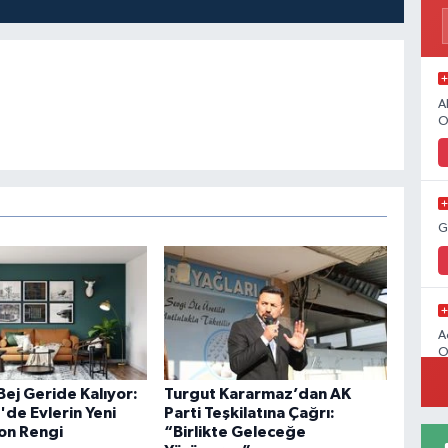
A
O
G
A
O
Bej Geride Kalıyor:
Turgut Kararmaz’dan AK
de Evlerin Yeni
Parti Teşkilatına Çağrı:
on Rengi
“Birlikte Geleceğe