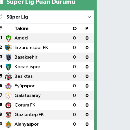
Süper Lig Puan Durumu
Süper Lig
#
Takım
O
P
1
Amed
0
0
2
Erzurumspor FK
0
0
3
Başakşehir
0
0
4
Kocaelispor
0
0
5
Beşiktaş
0
0
6
Eyüpspor
0
0
7
Galatasaray
0
0
8
Çorum FK
0
0
9
Gaziantep FK
0
0
0
Alanyaspor
0
0