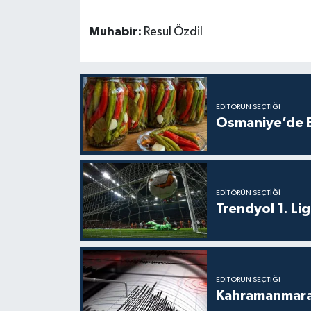
Muhabir:
Resul Özdil
EDITÖRÜN SEÇTIĞI
Osmaniye’de Bu
EDITÖRÜN SEÇTIĞI
Trendyol 1. Li
EDITÖRÜN SEÇTIĞI
Kahramanmara