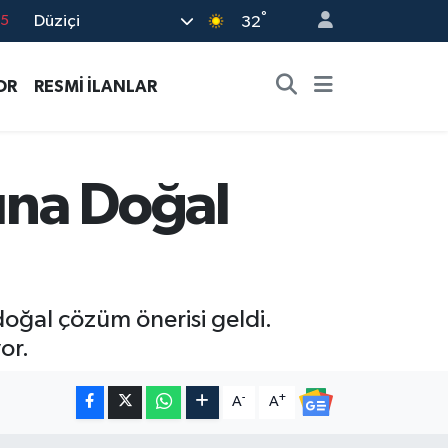
°
Düziçi
32
18
32
OR
RESMİ İLANLAR
38
0
14
una Doğal
oğal çözüm önerisi geldi.
or.
-
+
A
A