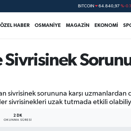
DOLAR
47,7436
%0.
EURO
55,2510
%0.
ÖZEL HABER
OSMANİYE
MAGAZİN
EKONOMİ
SP
STERLİN
64,4811
%0.
GRAM ALTIN
6660.55
%
BİST100
13.779
%-
Sivrisinek Sorun
n sivrisinek sorununa karşı uzmanlardan d
er sivrisinekleri uzak tutmada etkili olabiliy
2 DK
OKUNMA SÜRESI