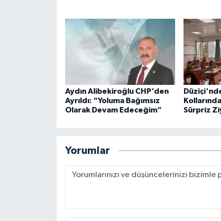
Aydın Alibekiroğlu CHP’den
Düziçi'nd
Ayrıldı: “Yoluma Bağımsız
Kollarınd
Olarak Devam Edeceğim”
Sürpriz Z
Yorumlar