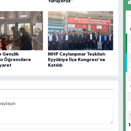
Yürüyoruz”
e Gençlik
MHP Ceylanpınar Teşkilatı
an Öğrencilere
Eyyübiye İlçe Kongresi'ne
iyaret
Katıldı
1