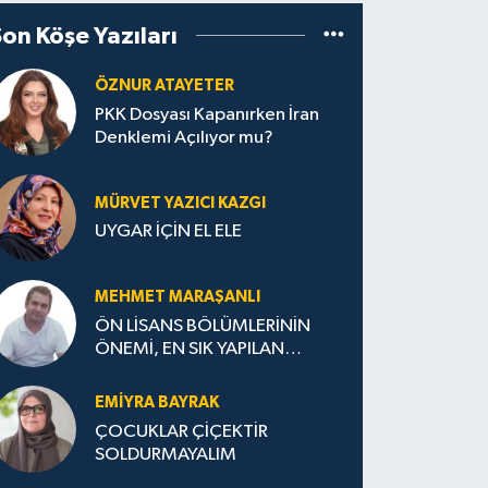
Son Köşe Yazıları
ÖZNUR ATAYETER
PKK Dosyası Kapanırken İran
Denklemi Açılıyor mu?
MÜRVET YAZICI KAZGI
UYGAR İÇİN EL ELE
MEHMET MARAŞANLI
ÖN LİSANS BÖLÜMLERİNİN
ÖNEMİ, EN SIK YAPILAN
HATALAR VE DOĞRU TERCİH
STRATEJİLERİ
EMIYRA BAYRAK
ÇOCUKLAR ÇİÇEKTİR
SOLDURMAYALIM