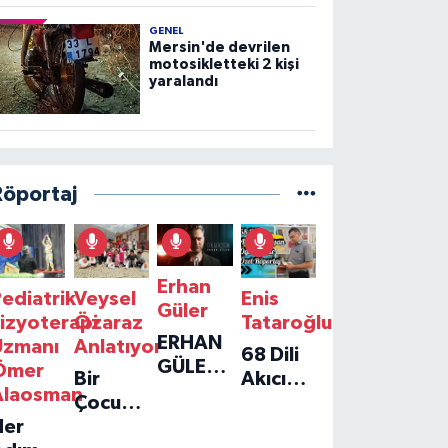
GENEL
Mersin'de devrilen
motosikletteki 2 kişi
yaralandı
Röportaj
Erhan
ediatrik
Veysel
Enis
Güler
izyoterapi
Özaraz
Tataroğlu
ERHAN
Uzmanı
Anlatıyor
68 Dili
GÜLER'IN
Ömer
Bir
Akıcı
YENI
Alaosman
Çocuğun
Konuşan
TEKLISI
Her
Umudu,
Öğretmenle
'TEK