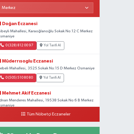
Doğan Eczanesi
libeyli Mahallesi, Karaoğlanoğlu Sokak No:12 C Merkez
smaniye
0 (328) 812 00 97
Yol Tarifi Al
Müderrısoglu Eczanesi
ebeli Mahallesi, 3525.Sokak No:15 D Merkez Osmaniye
0 (505) 510 80 80
Yol Tarifi Al
Mehmet Akif Eczanesi
dnan Menderes Mahallesi, 19538 Sokak No:6 B Merkez
smaniye
Tüm Nöbetçi Eczaneler
0 (328) 802 58 00
Yol Tarifi Al