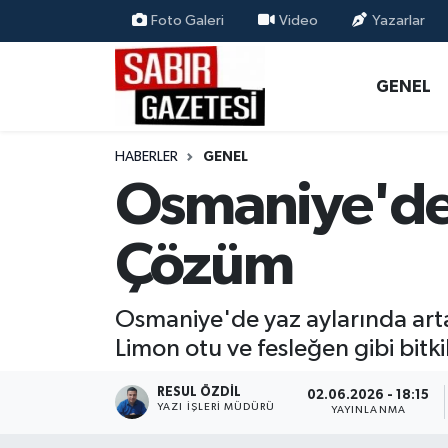
Foto Galeri
Video
Yazarlar
GENEL
Osmaniye Nöbetçi Eczaneler
GENEL
ÖZEL HABER
Osmaniye Hava Durumu
HABERLER
GENEL
OSMANİYE
Osmaniye Trafik Yoğunluk Haritası
Osmaniye'de 
MAGAZİN
Süper Lig Puan Durumu ve Fikstür
Çözüm
EKONOMİ
Tüm Manşetler
Osmaniye'de yaz aylarında arta
SPOR
Son Dakika Haberleri
Limon otu ve fesleğen gibi bitkil
RESMİ İLANLAR
Haber Arşivi
RESUL ÖZDIL
02.06.2026 - 18:15
YAZI İŞLERI MÜDÜRÜ
YAYINLANMA