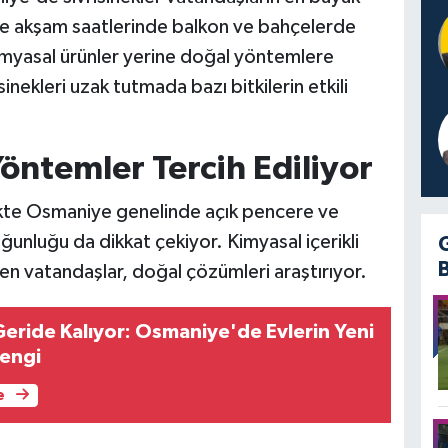
ikle akşam saatlerinde balkon ve bahçelerde
imyasal ürünler yerine doğal yöntemlere
nekleri uzak tutmada bazı bitkilerin etkili
öntemler Tercih Ediliyor
rlikte Osmaniye genelinde açık pencere ve
oğunluğu da dikkat çekiyor. Kimyasal içerikli
n vatandaşlar, doğal çözümleri araştırıyor.
Geride Kalıyor: Osmaniye'de Evlerin Yeni
engi
e