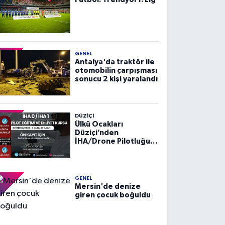
GENEL
Antalya'da traktör ile
otomobilin çarpışması
sonucu 2 kişi yaralandı
DÜZIÇI
Ülkü Ocakları
Düziçi’nden
İHA/Drone Pilotluğu
Eğitimi ve Ehliyet
Kursu
GENEL
Mersin'de denize
giren çocuk boğuldu