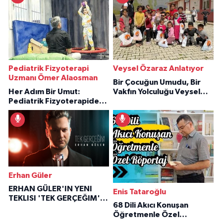
Pediatrik Fizyoterapi
Veysel Özaraz Anlatıyor
Uzmanı Ömer Alaosman
Bir Çocuğun Umudu, Bir
Her Adım Bir Umut:
Vakfın Yolculuğu Veysel
Pediatrik Fizyoterapiden
Özaraz Anlatıyor
İlham Veren Hikâyeler
Erhan Güler
ERHAN GÜLER'IN YENI
Enis Tataroğlu
TEKLISI 'TEK GERÇEĞIM'LE
68 Dili Akıcı Konuşan
BÜYÜK DÖNÜŞÜ
Öğretmenle Özel