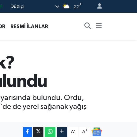
°
Düziçi
18
22
32
OR
RESMİ İLANLAR
38
03
14
k?
11
ulundu
uyarısında bulundu. Ordu,
e'de de yerel sağanak yağış
-
+
A
A