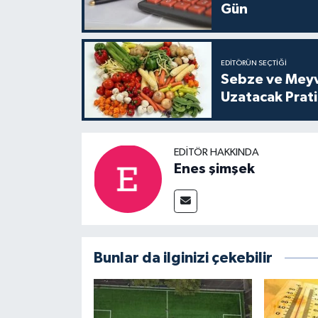
Gün
EDITÖRÜN SEÇTIĞI
Sebze ve Meyv
Uzatacak Prat
EDITÖR HAKKINDA
Enes şimşek
Bunlar da ilginizi çekebilir