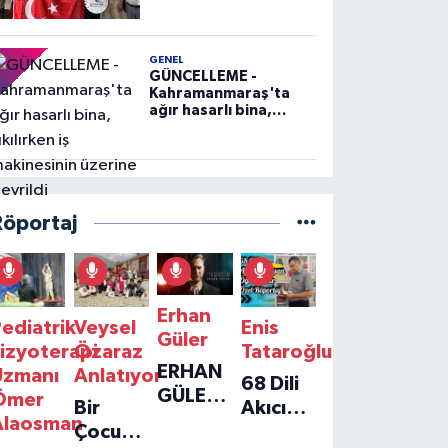
GENEL
GÜNCELLEME -
Kahramanmaraş'ta
ağır hasarlı bina,
yıkılırken iş
makinesinin üzerine
devrildi
Röportaj
Erhan
ediatrik
Veysel
Enis
Güler
izyoterapi
Özaraz
Tataroğlu
ERHAN
Uzmanı
Anlatıyor
68 Dili
GÜLER'IN
Ömer
Bir
Akıcı
YENI
Alaosman
Çocuğun
Konuşan
TEKLISI