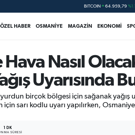
DOLAR
47,7436
%0.
EURO
55,2510
%0.
ÖZEL HABER
OSMANİYE
MAGAZİN
EKONOMİ
SP
STERLİN
64,4811
%0.
GRAM ALTIN
6660.55
%0.
BİST100
13.779
%-
Hava Nasıl Olaca
BITCOIN
64.959,79
%1.
Yağış Uyarısında B
yurdun birçok bölgesi için sağanak yağış 
n için sarı kodlu uyarı yapılırken, Osmaniy
1 DK
NMA SÜRESI