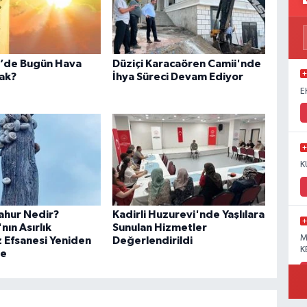
’de Bugün Hava
Düziçi Karacaören Camii'nde
cak?
İhya Süreci Devam Ediyor
E
K
ahur Nedir?
Kadirli Huzurevi'nde Yaşlılara
ın Asırlık
Sunulan Hizmetler
M
 Efsanesi Yeniden
Değerlendirildi
K
e