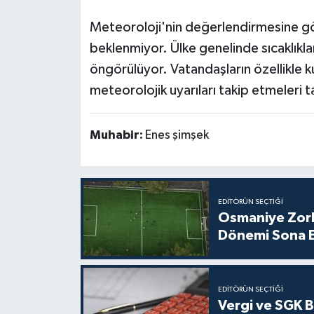
Meteoroloji'nin değerlendirmesine göre
beklenmiyor. Ülke genelinde sıcaklıkl
öngörülüyor. Vatandaşların özellikle 
meteorolojik uyarıları takip etmeleri t
Muhabir:
Enes şimşek
EDITÖRÜN SEÇTIĞI
Osmaniye Zork
Dönemi Sona E
EDITÖRÜN SEÇTIĞI
Vergi ve SGK 