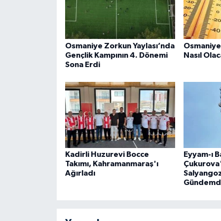
Osmaniye Zorkun Yaylası’nda
Osmaniye
Gençlik Kampının 4. Dönemi
Nasıl Ola
Sona Erdi
Kadirli Huzurevi Bocce
Eyyam-ı B
Takımı, Kahramanmaraş'ı
Çukurova'n
Ağırladı
Salyangoz
Gündemd