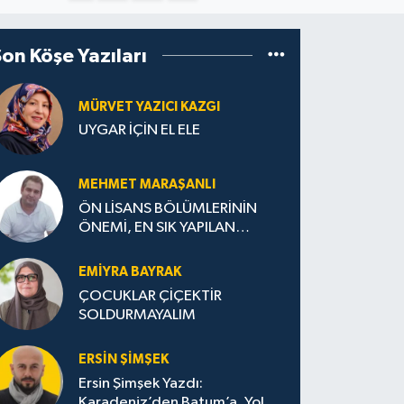
Son Köşe Yazıları
MÜRVET YAZICI KAZGI
UYGAR İÇİN EL ELE
MEHMET MARAŞANLI
ÖN LİSANS BÖLÜMLERİNİN
ÖNEMİ, EN SIK YAPILAN
HATALAR VE DOĞRU TERCİH
STRATEJİLERİ
EMIYRA BAYRAK
ÇOCUKLAR ÇİÇEKTİR
SOLDURMAYALIM
ERSIN ŞIMŞEK
Ersin Şimşek Yazdı:
Karadeniz’den Batum’a, Yolun