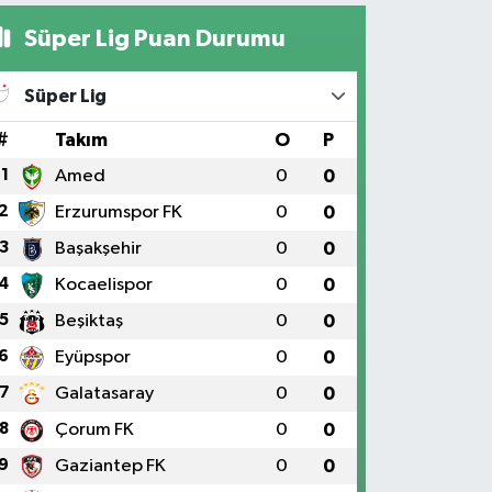
Süper Lig Puan Durumu
Süper Lig
#
Takım
O
P
1
Amed
0
0
2
Erzurumspor FK
0
0
3
Başakşehir
0
0
4
Kocaelispor
0
0
5
Beşiktaş
0
0
6
Eyüpspor
0
0
7
Galatasaray
0
0
8
Çorum FK
0
0
9
Gaziantep FK
0
0