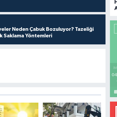
B
P
eler Neden Çabuk Bozuluyor? Tazeliği
ik Saklama Yöntemleri
H
İM
04