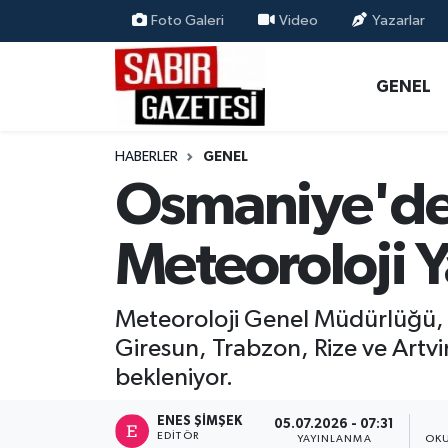
Foto Galeri
Video
Yazarlar
GENEL
Osmaniye Nöbetçi Eczaneler
GENEL
ÖZEL HABER
Osmaniye Hava Durumu
HABERLER
GENEL
OSMANİYE
Osmaniye Trafik Yoğunluk Haritası
Osmaniye'de 
MAGAZİN
Süper Lig Puan Durumu ve Fikstür
Meteoroloji 
EKONOMİ
Tüm Manşetler
Meteoroloji Genel Müdürlüğü, 
SPOR
Son Dakika Haberleri
Giresun, Trabzon, Rize ve Artvi
bekleniyor.
RESMİ İLANLAR
Haber Arşivi
ENES ŞIMŞEK
05.07.2026 - 07:31
EDITÖR
YAYINLANMA
OKU