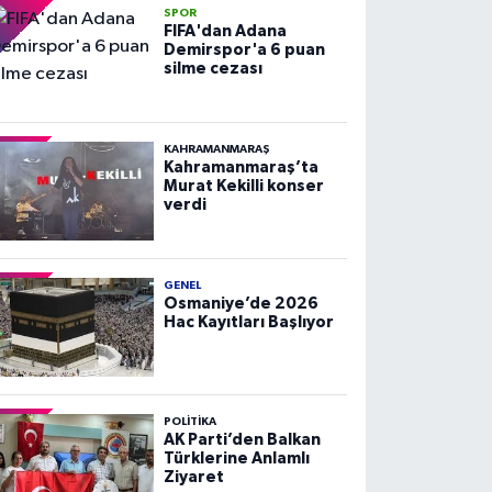
SPOR
FIFA'dan Adana
Demirspor'a 6 puan
silme cezası
KAHRAMANMARAŞ
Kahramanmaraş’ta
Murat Kekilli konser
verdi
GENEL
Osmaniye’de 2026
Hac Kayıtları Başlıyor
POLITIKA
AK Parti’den Balkan
Türklerine Anlamlı
Ziyaret