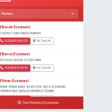
Burak Eczanesi
K DEVLET HASTANESİ KARŞISI
0 (328) 814 83 33
Yol Tarifi Al
Burcu Eczanesi
URTULUŞ SAĞLIK OCAĞI YANI
0 (328) 812 56 78
Yol Tarifi Al
Pınar Eczanesi
İMAR SİNAN MAH. 8546 SOK. NO:4 A (HASAN
ESKİNER AİLE SAĞLIĞI MERKEZİ CİVARI)
0 (328) 826 04 73
Yol Tarifi Al
Tüm Nöbetçi Eczaneler