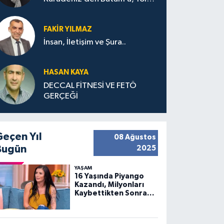
Bana Bıraktıkları
FAKIR YILMAZ
İnsan, İletişim ve Şura..
HASAN KAYA
DECCAL FİTNESİ VE FETÖ
GERÇEĞİ
Geçen Yıl
08 Ağustos
Bugün
2025
YAŞAM
16 Yaşında Piyango
Kazandı, Milyonları
Kaybettikten Sonra
Huzuru Buldu