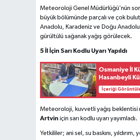
Meteoroloji Genel Müdürlüğü'nün son
büyük bölümünde parçalı ve çok bulutlu
Anadolu, Karadeniz ve Doğu Anadolu'
gürültülü sağanak yağış görülecek.
5 İl İçin Sarı Kodlu Uyarı Yapıldı
Osmaniye İl K
Hasanbeyli Kü
İçeriği Görüntül
Meteoroloji, kuvvetli yağış beklentisi
Artvin
için sarı kodlu uyarı yayımladı.
Yetkililer; ani sel, su baskını, yıldırım