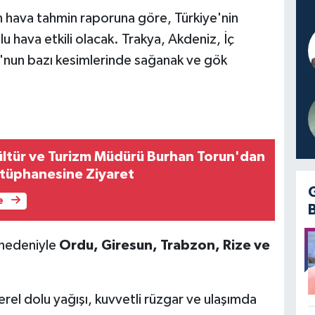
 hava tahmin raporuna göre, Türkiye'nin
 hava etkili olacak. Trakya, Akdeniz, İç
nun bazı kesimlerinde sağanak ve gök
ültür ve Turizm Müdürü Burhan Torun'dan
tüphanesine Ziyaret
e
 nedeniyle
Ordu, Giresun, Trabzon, Rize ve
, yerel dolu yağışı, kuvvetli rüzgar ve ulaşımda