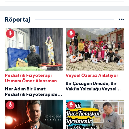
Röportaj
Pediatrik Fizyoterapi
Veysel Özaraz Anlatıyor
Uzmanı Ömer Alaosman
Bir Çocuğun Umudu, Bir
Her Adım Bir Umut:
Vakfın Yolculuğu Veysel
Pediatrik Fizyoterapiden
Özaraz Anlatıyor
İlham Veren Hikâyeler