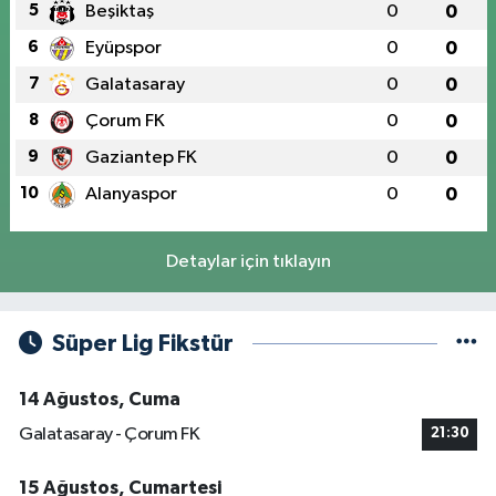
5
Beşiktaş
0
0
6
Eyüpspor
0
0
7
Galatasaray
0
0
8
Çorum FK
0
0
9
Gaziantep FK
0
0
10
Alanyaspor
0
0
Detaylar için tıklayın
Süper Lig Fikstür
14 Ağustos, Cuma
Galatasaray - Çorum FK
21:30
15 Ağustos, Cumartesi