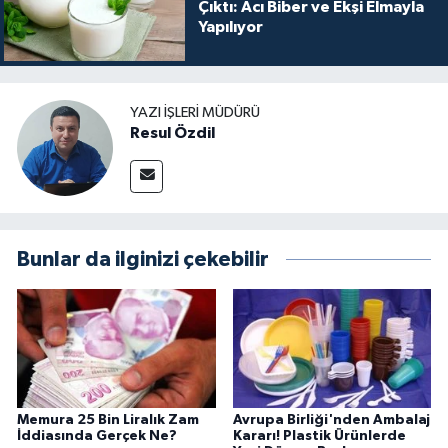
Çıktı: Acı Biber ve Ekşi Elmayla
Yapılıyor
YAZI İŞLERI MÜDÜRÜ
Resul Özdil
Bunlar da ilginizi çekebilir
Memura 25 Bin Liralık Zam
Avrupa Birliği'nden Ambalaj
İddiasında Gerçek Ne?
Kararı! Plastik Ürünlerde