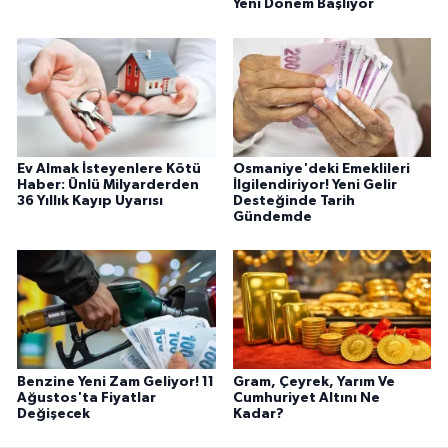
Yeni Dönem Başlıyor
Ev Almak İsteyenlere Kötü
Osmaniye'deki Emeklileri
Haber: Ünlü Milyarderden
İlgilendiriyor! Yeni Gelir
36 Yıllık Kayıp Uyarısı
Desteğinde Tarih
Gündemde
Benzine Yeni Zam Geliyor! 11
Gram, Çeyrek, Yarım Ve
Ağustos'ta Fiyatlar
Cumhuriyet Altını Ne
Değişecek
Kadar?