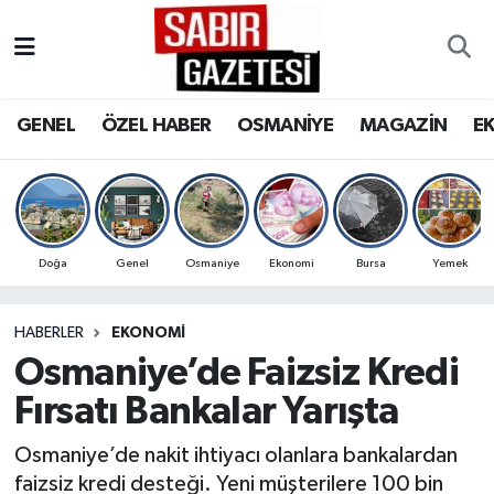
GENEL
Osmaniye Nöbetçi Eczaneler
GENEL
ÖZEL HABER
OSMANİYE
MAGAZİN
E
ÖZEL HABER
Osmaniye Hava Durumu
OSMANİYE
Osmaniye Trafik Yoğunluk Haritası
MAGAZİN
Süper Lig Puan Durumu ve Fikstür
Doğa
Genel
Osmaniye
Ekonomi
Bursa
Yemek
EKONOMİ
Tüm Manşetler
HABERLER
EKONOMI
Osmaniye’de Faizsiz Kredi
SPOR
Son Dakika Haberleri
Fırsatı Bankalar Yarışta
RESMİ İLANLAR
Haber Arşivi
Osmaniye’de nakit ihtiyacı olanlara bankalardan
faizsiz kredi desteği. Yeni müşterilere 100 bin