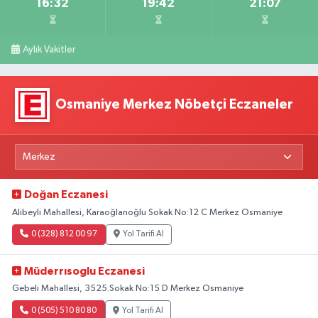
16:32
19:42
21:07
Aylık Vakitler
Osmaniye Merkez Nöbetçi Eczaneler
Doğan Eczanesi
Alibeyli Mahallesi, Karaoğlanoğlu Sokak No:12 C Merkez Osmaniye
0 (328) 812 00 97
Yol Tarifi Al
Müderrısoglu Eczanesi
Gebeli Mahallesi, 3525.Sokak No:15 D Merkez Osmaniye
0 (505) 510 80 80
Yol Tarifi Al