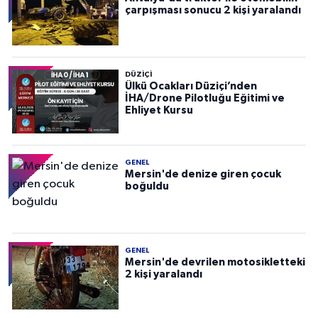
çarpışması sonucu 2 kişi yaralandı
DÜZIÇI
Ülkü Ocakları Düziçi’nden
İHA/Drone Pilotluğu Eğitimi ve
Ehliyet Kursu
GENEL
Mersin'de denize giren çocuk
boğuldu
GENEL
Mersin'de devrilen motosikletteki
2 kişi yaralandı