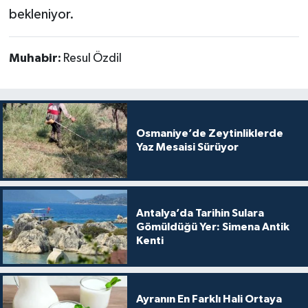
bekleniyor.
Muhabir:
Resul Özdil
Osmaniye’de Zeytinliklerde
Yaz Mesaisi Sürüyor
Antalya’da Tarihin Sulara
Gömüldüğü Yer: Simena Antik
Kenti
Ayranın En Farklı Hali Ortaya