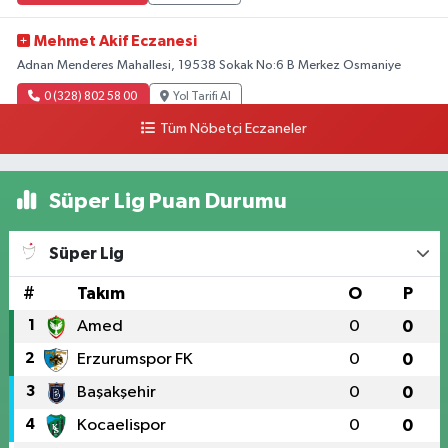
Mehmet Akif Eczanesi
Adnan Menderes Mahallesi, 19538 Sokak No:6 B Merkez Osmaniye
0 (328) 802 58 00
Yol Tarifi Al
Tüm Nöbetçi Eczaneler
Süper Lig Puan Durumu
Süper Lig
#
Takım
O
P
1
Amed
0
0
2
Erzurumspor FK
0
0
3
Başakşehir
0
0
4
Kocaelispor
0
0