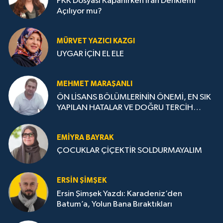
PKK Dosyası Kapanırken İran Denklemi
Açılıyor mu?
MÜRVET YAZICI KAZGI
UYGAR İÇİN EL ELE
MEHMET MARAŞANLI
ÖN LİSANS BÖLÜMLERİNİN ÖNEMİ, EN SIK
YAPILAN HATALAR VE DOĞRU TERCİH
STRATEJİLERİ
EMIYRA BAYRAK
ÇOCUKLAR ÇİÇEKTİR SOLDURMAYALIM
ERSIN ŞIMŞEK
Ersin Şimşek Yazdı: Karadeniz’den
Batum’a, Yolun Bana Bıraktıkları