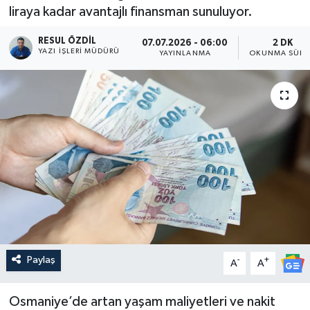
liraya kadar avantajlı finansman sunuluyor.
RESUL ÖZDIL
07.07.2026 - 06:00
2 DK
YAZI İŞLERI MÜDÜRÜ
YAYINLANMA
OKUNMA SÜRE
Paylaş
-
+
A
A
Osmaniye’de artan yaşam maliyetleri ve nakit