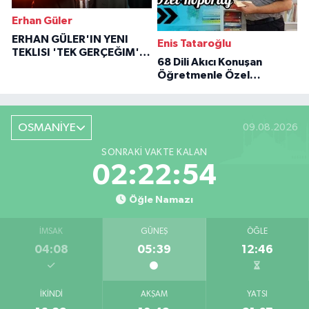
Erhan Güler
ERHAN GÜLER'IN YENI
Enis Tataroğlu
TEKLISI 'TEK GERÇEĞIM'LE
68 Dili Akıcı Konuşan
BÜYÜK DÖNÜŞÜ
Öğretmenle Özel
Röportaj
OSMANİYE
09.08.2026
SONRAKI VAKTE KALAN
02:22:52
Öğle Namazı
İMSAK
GÜNEŞ
ÖĞLE
04:08
05:39
12:46
İKINDI
AKŞAM
YATSI