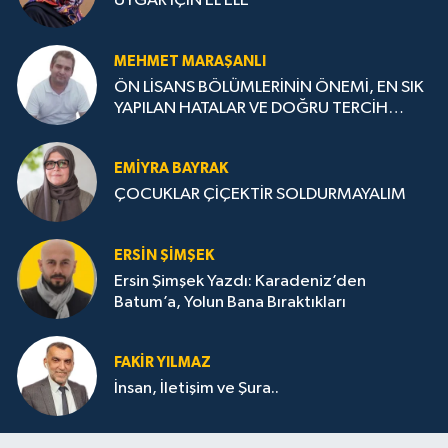
UYGAR İÇİN EL ELE
MEHMET MARAŞANLI
ÖN LİSANS BÖLÜMLERİNİN ÖNEMİ, EN SIK
YAPILAN HATALAR VE DOĞRU TERCİH
STRATEJİLERİ
EMIYRA BAYRAK
ÇOCUKLAR ÇİÇEKTİR SOLDURMAYALIM
ERSIN ŞIMŞEK
Ersin Şimşek Yazdı: Karadeniz’den
Batum’a, Yolun Bana Bıraktıkları
FAKIR YILMAZ
İnsan, İletişim ve Şura..