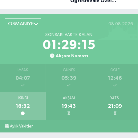
Öğretmenle Özel
Röportaj
OSMANİYE
08.08.2026
SONRAKI VAKTE KALAN
01:29:13
Akşam Namazı
İMSAK
GÜNEŞ
ÖĞLE
04:07
05:39
12:46
İKINDI
AKŞAM
YATSI
16:32
19:43
21:09
Aylık Vakitler