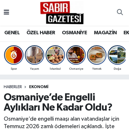
GENEL
Osmaniye Nöbetçi Eczaneler
GENEL
ÖZEL HABER
OSMANİYE
MAGAZİN
E
ÖZEL HABER
Osmaniye Hava Durumu
OSMANİYE
Osmaniye Trafik Yoğunluk Haritası
MAGAZİN
Süper Lig Puan Durumu ve Fikstür
Spor
Yaşam
İstanbul
Osmaniye
Yemek
Doğa
EKONOMİ
Tüm Manşetler
HABERLER
EKONOMI
Osmaniye’de Engelli
SPOR
Son Dakika Haberleri
Aylıkları Ne Kadar Oldu?
RESMİ İLANLAR
Haber Arşivi
Osmaniye’de engelli maaşı alan vatandaşlar için
Temmuz 2026 zamlı ödemeleri açıklandı. İşte