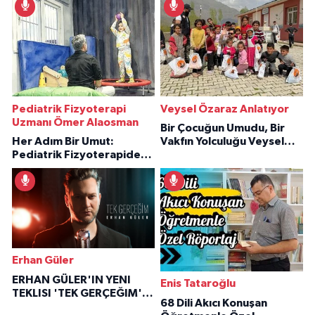
Pediatrik Fizyoterapi
Veysel Özaraz Anlatıyor
Uzmanı Ömer Alaosman
Bir Çocuğun Umudu, Bir
Her Adım Bir Umut:
Vakfın Yolculuğu Veysel
Pediatrik Fizyoterapiden
Özaraz Anlatıyor
İlham Veren Hikâyeler
Erhan Güler
ERHAN GÜLER'IN YENI
Enis Tataroğlu
TEKLISI 'TEK GERÇEĞIM'LE
68 Dili Akıcı Konuşan
BÜYÜK DÖNÜŞÜ