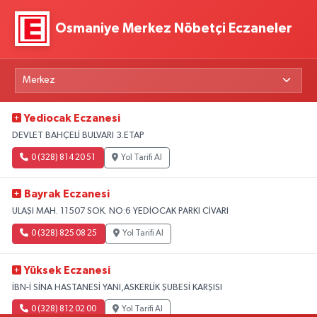
Osmaniye Merkez Nöbetçi Eczaneler
Yediocak Eczanesi
DEVLET BAHÇELİ BULVARI 3.ETAP
0 (328) 814 20 51
Yol Tarifi Al
Bayrak Eczanesi
ULAŞI MAH. 11507 SOK. NO:6 YEDİOCAK PARKI CİVARI
0 (328) 825 08 25
Yol Tarifi Al
Yüksek Eczanesi
İBN-İ SİNA HASTANESİ YANI,ASKERLİK ŞUBESİ KARŞISI
0 (328) 812 02 00
Yol Tarifi Al