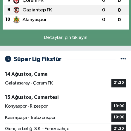
8
Çorum FK
0
0
9
Gaziantep FK
0
0
10
Alanyaspor
0
0
Detaylar için tıklayın
Süper Lig Fikstür
14 Ağustos, Cuma
Galatasaray - Çorum FK
21:30
15 Ağustos, Cumartesi
Konyaspor - Rizespor
19:00
Kasımpaşa - Trabzonspor
19:00
Gençlerbirliği S.K. - Fenerbahçe
21:30