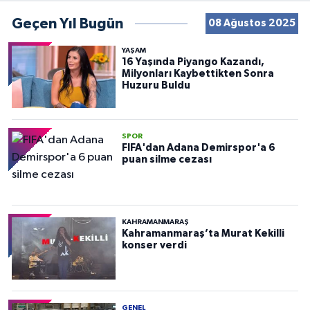
Geçen Yıl Bugün
08 Ağustos 2025
YAŞAM
16 Yaşında Piyango Kazandı,
Milyonları Kaybettikten Sonra
Huzuru Buldu
SPOR
FIFA'dan Adana Demirspor'a 6
puan silme cezası
KAHRAMANMARAŞ
Kahramanmaraş’ta Murat Kekilli
konser verdi
GENEL