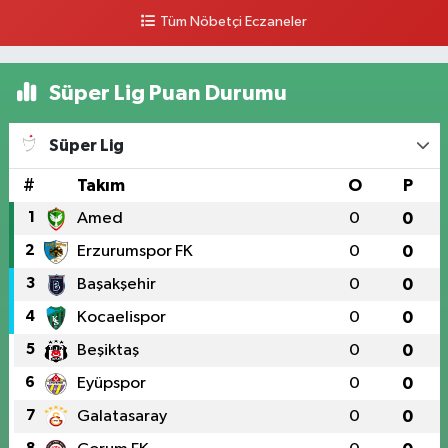
Tüm Nöbetçi Eczaneler
Süper Lig Puan Durumu
Süper Lig
#
Takım
O
P
1
Amed
0
0
2
Erzurumspor FK
0
0
3
Başakşehir
0
0
4
Kocaelispor
0
0
5
Beşiktaş
0
0
6
Eyüpspor
0
0
7
Galatasaray
0
0