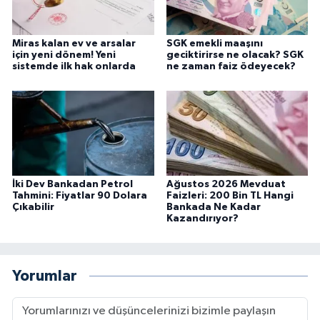
Miras kalan ev ve arsalar
SGK emekli maaşını
için yeni dönem! Yeni
geciktirirse ne olacak? SGK
sistemde ilk hak onlarda
ne zaman faiz ödeyecek?
İki Dev Bankadan Petrol
Ağustos 2026 Mevduat
Tahmini: Fiyatlar 90 Dolara
Faizleri: 200 Bin TL Hangi
Çıkabilir
Bankada Ne Kadar
Kazandırıyor?
Yorumlar