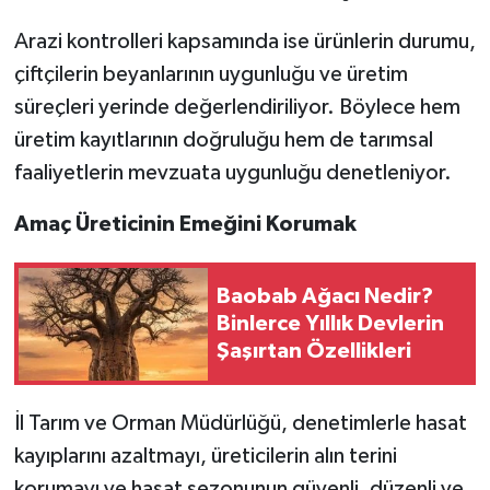
Arazi kontrolleri kapsamında ise ürünlerin durumu,
çiftçilerin beyanlarının uygunluğu ve üretim
süreçleri yerinde değerlendiriliyor. Böylece hem
üretim kayıtlarının doğruluğu hem de tarımsal
faaliyetlerin mevzuata uygunluğu denetleniyor.
Amaç Üreticinin Emeğini Korumak
Baobab Ağacı Nedir?
Binlerce Yıllık Devlerin
Şaşırtan Özellikleri
İl Tarım ve Orman Müdürlüğü, denetimlerle hasat
kayıplarını azaltmayı, üreticilerin alın terini
korumayı ve hasat sezonunun güvenli, düzenli ve