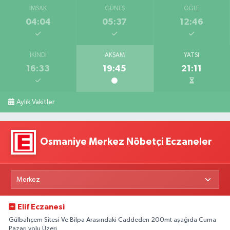
İMSAK
GÜNEŞ
ÖĞLE
04:04
05:37
12:46
İKINDI
AKŞAM
YATSI
16:33
19:45
21:11
Aylık Vakitler
Osmaniye Merkez Nöbetçi Eczaneler
Elif Eczanesi
Gülbahçem Sitesi Ve Bilpa Arasındaki Caddeden 200mt aşağıda Cuma
Pazarı yolu Üzeri