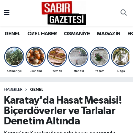
GENEL
Osmaniye Nöbetçi Eczaneler
GENEL
ÖZEL HABER
OSMANİYE
MAGAZİN
E
ÖZEL HABER
Osmaniye Hava Durumu
OSMANİYE
Osmaniye Trafik Yoğunluk Haritası
MAGAZİN
Süper Lig Puan Durumu ve Fikstür
Osmaniye
Ekonomi
Yemek
İstanbul
Yaşam
Doğa
EKONOMİ
Tüm Manşetler
HABERLER
GENEL
Karatay'da Hasat Mesaisi!
SPOR
Son Dakika Haberleri
Biçerdöverler ve Tarlalar
RESMİ İLANLAR
Haber Arşivi
Denetim Altında
Konya'nın Karatay ilçesinde hasat sezonuyla