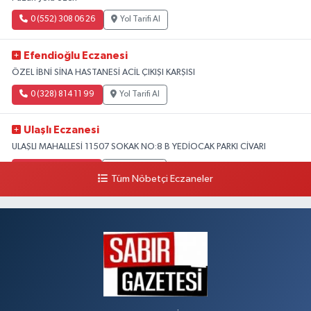
0 (552) 308 06 26
Yol Tarifi Al
Efendioğlu Eczanesi
ÖZEL İBNİ SİNA HASTANESİ ACİL ÇIKIŞI KARŞISI
0 (328) 814 11 99
Yol Tarifi Al
Ulaşlı Eczanesi
ULAŞLI MAHALLESİ 11507 SOKAK NO:8 B YEDİOCAK PARKI CİVARI
0 (546) 158 81 80
Yol Tarifi Al
Tüm Nöbetçi Eczaneler