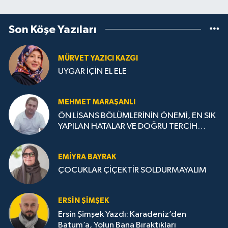
Son Köşe Yazıları
MÜRVET YAZICI KAZGI
UYGAR İÇİN EL ELE
MEHMET MARAŞANLI
ÖN LİSANS BÖLÜMLERİNİN ÖNEMİ, EN SIK
YAPILAN HATALAR VE DOĞRU TERCİH
STRATEJİLERİ
EMIYRA BAYRAK
ÇOCUKLAR ÇİÇEKTİR SOLDURMAYALIM
ERSIN ŞIMŞEK
Ersin Şimşek Yazdı: Karadeniz’den
Batum’a, Yolun Bana Bıraktıkları