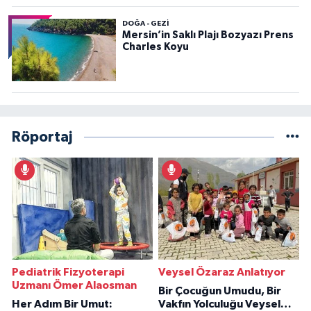
DOĞA - GEZI
Mersin’in Saklı Plajı Bozyazı Prens
Charles Koyu
Röportaj
Pediatrik Fizyoterapi
Veysel Özaraz Anlatıyor
Uzmanı Ömer Alaosman
Bir Çocuğun Umudu, Bir
Her Adım Bir Umut:
Vakfın Yolculuğu Veysel