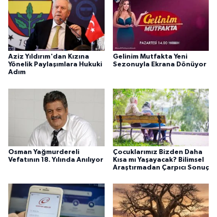
Aziz Yıldırım'dan Kızına
Gelinim Mutfakta Yeni
Yönelik Paylaşımlara Hukuki
Sezonuyla Ekrana Dönüyor
Adım
Osman Yağmurdereli
Çocuklarımız Bizden Daha
Vefatının 18. Yılında Anılıyor
Kısa mı Yaşayacak? Bilimsel
Araştırmadan Çarpıcı Sonuç