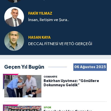
FAKIR YILMAZ
İnsan, İletişim ve Şura..
HASAN KAYA
DECCAL FİTNESİ VE FETÖ GERÇEĞİ
Geçen Yıl Bugün
06 Ağustos 2025
OSMANIYE
Bekirhan Uyutmaz: “Gönüllere
Dokunmaya Geldik”
SPOR