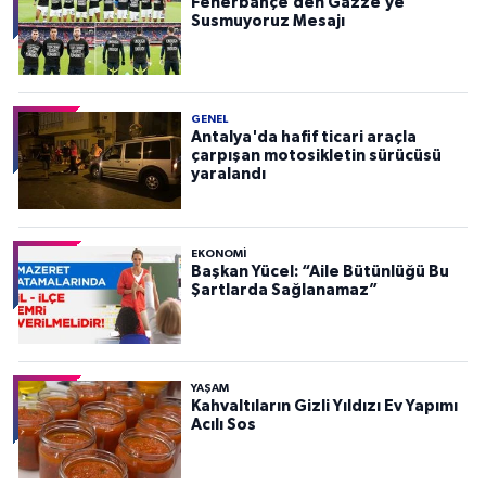
Fenerbahçe’den Gazze’ye
Susmuyoruz Mesajı
GENEL
Antalya'da hafif ticari araçla
çarpışan motosikletin sürücüsü
yaralandı
EKONOMI
Başkan Yücel: “Aile Bütünlüğü Bu
Şartlarda Sağlanamaz”
YAŞAM
Kahvaltıların Gizli Yıldızı Ev Yapımı
Acılı Sos