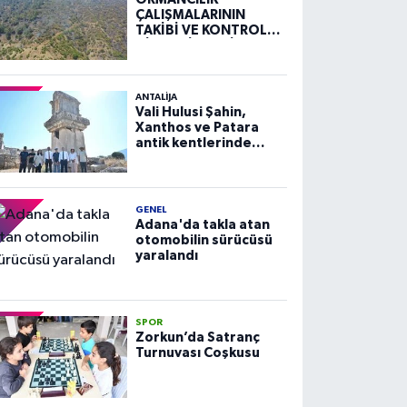
ÇALIŞMALARININ
TAKİBİ VE KONTROLÜ
HİZMETİ ALIM İLANI
ANTALIJA
Vali Hulusi Şahin,
Xanthos ve Patara
antik kentlerinde
incelemelerde
bulundu
GENEL
Adana'da takla atan
otomobilin sürücüsü
yaralandı
SPOR
Zorkun’da Satranç
Turnuvası Coşkusu