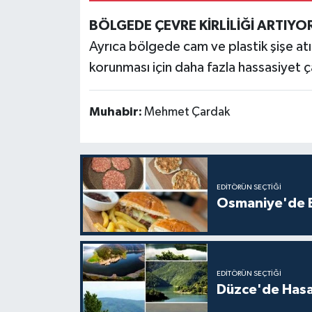
BÖLGEDE ÇEVRE KİRLİLİĞİ ARTIYO
Ayrıca bölgede cam ve plastik şişe at
korunması için daha fazla hassasiyet ça
Muhabir:
Mehmet Çardak
EDITÖRÜN SEÇTIĞI
Osmaniye'de E
EDITÖRÜN SEÇTIĞI
Düzce'de Hasa