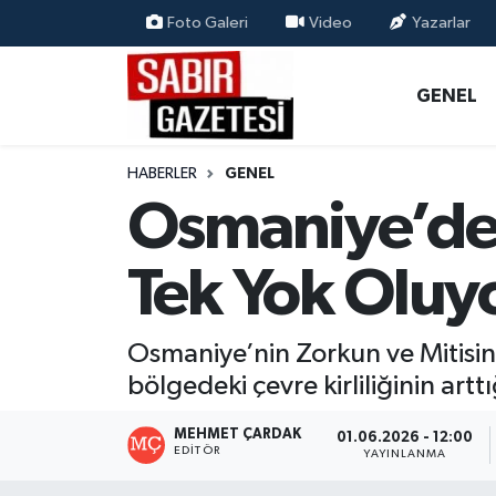
Foto Galeri
Video
Yazarlar
GENEL
Osmaniye Nöbetçi Eczaneler
GENEL
ÖZEL HABER
Osmaniye Hava Durumu
HABERLER
GENEL
OSMANİYE
Osmaniye Trafik Yoğunluk Haritası
Osmaniye’de 
MAGAZİN
Süper Lig Puan Durumu ve Fikstür
Tek Yok Oluy
EKONOMİ
Tüm Manşetler
Osmaniye’nin Zorkun ve Mitisin ç
SPOR
Son Dakika Haberleri
bölgedeki çevre kirliliğinin art
RESMİ İLANLAR
Haber Arşivi
MEHMET ÇARDAK
01.06.2026 - 12:00
EDITÖR
YAYINLANMA