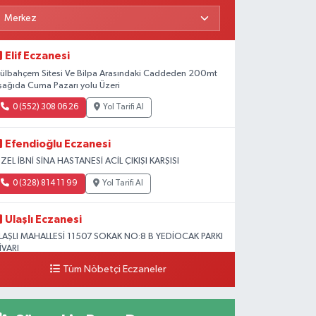
Elif Eczanesi
ülbahçem Sitesi Ve Bilpa Arasındaki Caddeden 200mt
şağıda Cuma Pazarı yolu Üzeri
0 (552) 308 06 26
Yol Tarifi Al
Efendioğlu Eczanesi
ZEL İBNİ SİNA HASTANESİ ACİL ÇIKIŞI KARŞISI
0 (328) 814 11 99
Yol Tarifi Al
Ulaşlı Eczanesi
LAŞLI MAHALLESİ 11507 SOKAK NO:8 B YEDİOCAK PARKI
İVARI
Tüm Nöbetçi Eczaneler
0 (546) 158 81 80
Yol Tarifi Al