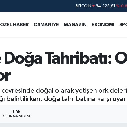
DOLAR
47,7143
%0.
EURO
55,0317
%-0.
ÖZEL HABER
OSMANİYE
MAGAZİN
EKONOMİ
SP
STERLİN
64,2463
%0.
GRAM ALTIN
6510.40
%0.4
BİST100
13.799
%7
Doğa Tahribatı: O
or
evresinde doğal olarak yetişen orkidelerin 
tığı belirtilirken, doğa tahribatına karşı u
1 DK
OKUNMA SÜRESI