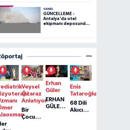
GENEL
GÜNCELLEME -
Antalya'da otel
ekipmanı deposunda
çıkan yangın kontrol
altına alındı
Röportaj
Erhan
ediatrik
Veysel
Enis
Güler
izyoterapi
Özaraz
Tataroğlu
ERHAN
Uzmanı
Anlatıyor
68 Dili
GÜLER'IN
Ömer
Bir
Akıcı
YENI
Alaosman
Çocuğun
Konuşan
TEKLISI
Her
Umudu,
Öğretmenle
'TEK