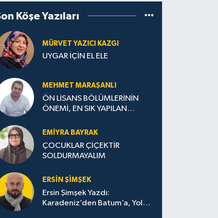
Son Köşe Yazıları
MÜRVET YAZICI KAZGI
UYGAR İÇİN EL ELE
MEHMET MARAŞANLI
ÖN LİSANS BÖLÜMLERİNİN
ÖNEMİ, EN SIK YAPILAN
HATALAR VE DOĞRU TERCİH
STRATEJİLERİ
EMIYRA BAYRAK
ÇOCUKLAR ÇİÇEKTİR
SOLDURMAYALIM
ERSIN ŞIMŞEK
Ersin Şimşek Yazdı:
Karadeniz’den Batum’a, Yolun
Bana Bıraktıkları