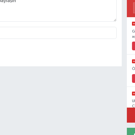
G
a
Ö
U
C