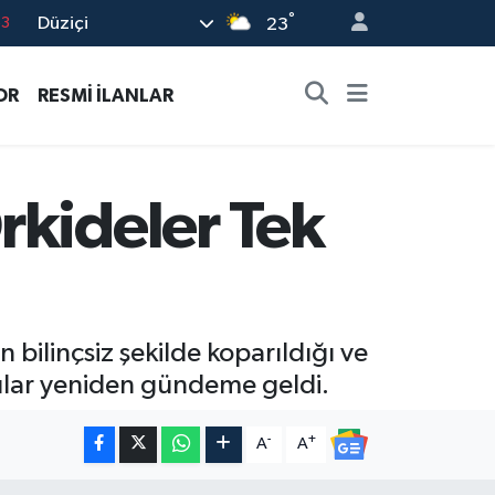
°
Düziçi
23
16
02
OR
RESMİ İLANLAR
07
5
0
rkideler Tek
bilinçsiz şekilde koparıldığı ve
yarılar yeniden gündeme geldi.
-
+
A
A