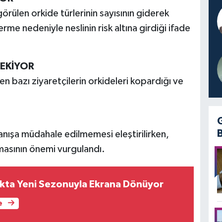
rülen orkide türlerinin sayısının giderek
rme nedeniyle neslinin risk altına girdiği ifade
ÇEKİYOR
n bazı ziyaretçilerin orkideleri kopardığı ve
anışa müdahale edilmemesi eleştirilirken,
lmasının önemi vurgulandı.
kta Yeni Sezonuyla Ekrana Dönüyor
e