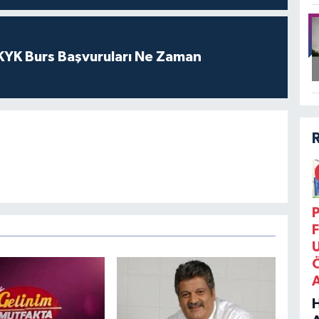
YK Burs Başvuruları Ne Zaman
P
F