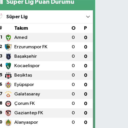
Süper Lig Puan Durumu
Süper Lig
#
Takım
O
P
1
Amed
0
0
2
Erzurumspor FK
0
0
3
Başakşehir
0
0
4
Kocaelispor
0
0
5
Beşiktaş
0
0
6
Eyüpspor
0
0
7
Galatasaray
0
0
8
Çorum FK
0
0
9
Gaziantep FK
0
0
0
Alanyaspor
0
0