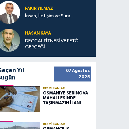
FAKIR YILMAZ
İnsan, İletişim ve Şura..
HASAN KAYA
DECCAL FİTNESİ VE FETÖ
GERÇEĞİ
Geçen Yıl
07 Ağustos
Bugün
2025
RESMI İLANLAR
OSMANİYE SERİNOVA
MAHALLESİNDE
TAŞINMAZIN İLANI
RESMI İLANLAR
ORMANCILIK