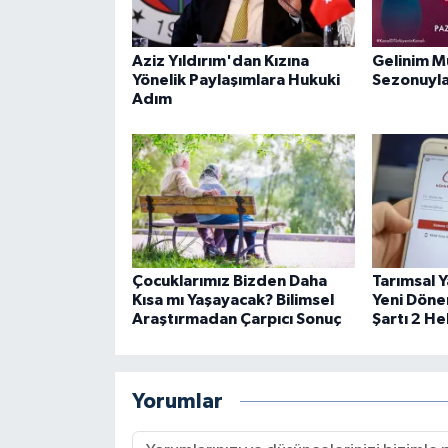
Aziz Yıldırım'dan Kızına
Gelinim M
Yönelik Paylaşımlara Hukuki
Sezonuyla
Adım
Çocuklarımız Bizden Daha
Tarımsal Y
Kısa mı Yaşayacak? Bilimsel
Yeni Döne
Araştırmadan Çarpıcı Sonuç
Şartı 2 H
Yorumlar