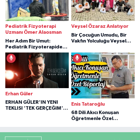
Pediatrik Fizyoterapi
Veysel Özaraz Anlatıyor
Uzmanı Ömer Alaosman
Bir Çocuğun Umudu, Bir
Her Adım Bir Umut:
Vakfın Yolculuğu Veysel
Pediatrik Fizyoterapiden
Özaraz Anlatıyor
İlham Veren Hikâyeler
Erhan Güler
ERHAN GÜLER'IN YENI
Enis Tataroğlu
TEKLISI 'TEK GERÇEĞIM'LE
68 Dili Akıcı Konuşan
BÜYÜK DÖNÜŞÜ
Öğretmenle Özel
Röportaj