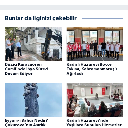
Bunlar da ilginizi çekebilir
Düziçi Karacaören
Kadirli Huzurevi Bocce
Camii'nde İhya Süreci
Takımı, Kahramanmaraş'ı
Devam Ediyor
Ağırladı
Eyyam-ı Bahur Nedir?
Kadirli Huzurevi'nde
Çukurova'nın Asırlık
Yaşlılara Sunulan Hizmetler