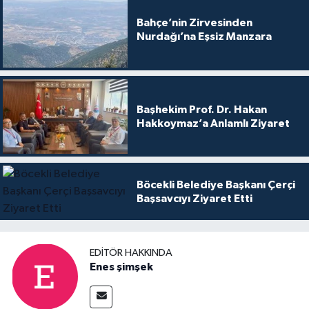
Bahçe’nin Zirvesinden
Nurdağı’na Eşsiz Manzara
Başhekim Prof. Dr. Hakan
Hakkoymaz’a Anlamlı Ziyaret
Böcekli Belediye Başkanı Çerçi
Başsavcıyı Ziyaret Etti
EDITÖR HAKKINDA
Enes şimşek