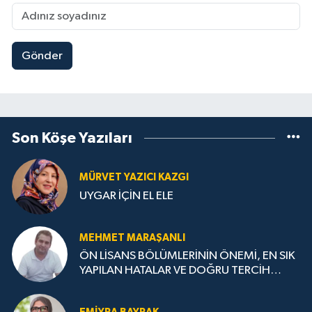
Gönder
Son Köşe Yazıları
MÜRVET YAZICI KAZGI
UYGAR İÇİN EL ELE
MEHMET MARAŞANLI
ÖN LİSANS BÖLÜMLERİNİN ÖNEMİ, EN SIK
YAPILAN HATALAR VE DOĞRU TERCİH
STRATEJİLERİ