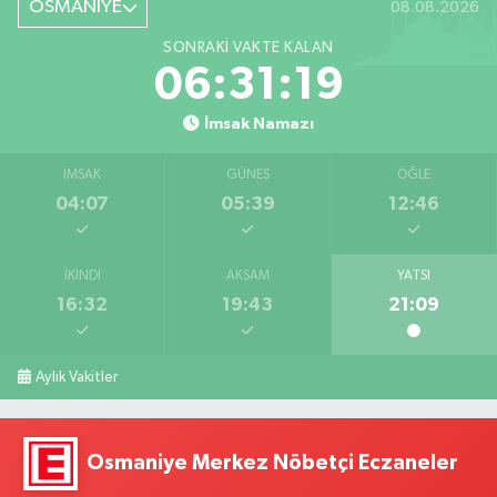
OSMANİYE
08.08.2026
SONRAKI VAKTE KALAN
06:31:18
İmsak Namazı
İMSAK
GÜNEŞ
ÖĞLE
04:07
05:39
12:46
İKINDI
AKŞAM
YATSI
16:32
19:43
21:09
Aylık Vakitler
Osmaniye Merkez Nöbetçi Eczaneler