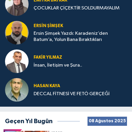
EMIYRA BAYRAK
ÇOCUKLAR ÇİÇEKTİR SOLDURMAYALIM
ERSIN ŞIMŞEK
Ersin Şimşek Yazdı: Karadeniz’den
Batum’a, Yolun Bana Bıraktıkları
FAKIR YILMAZ
İnsan, İletişim ve Şura..
HASAN KAYA
DECCAL FİTNESİ VE FETÖ GERÇEĞİ
Geçen Yıl Bugün
08 Ağustos 2025