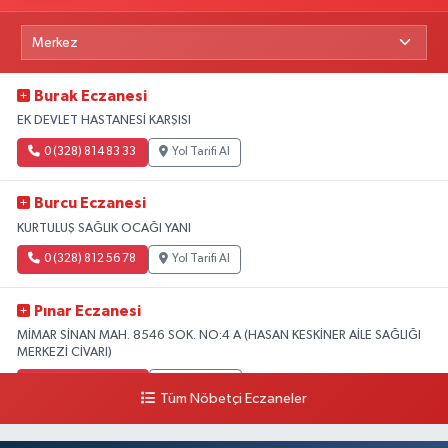
Burak Eczanesi
EK DEVLET HASTANESİ KARŞISI
0 (328) 814 83 33
Yol Tarifi Al
Burcu Eczanesi
KURTULUŞ SAĞLIK OCAĞI YANI
0 (328) 812 56 78
Yol Tarifi Al
Pınar Eczanesi
MİMAR SİNAN MAH. 8546 SOK. NO:4 A (HASAN KESKİNER AİLE SAĞLIĞI
MERKEZİ CİVARI)
0 (328) 826 04 73
Yol Tarifi Al
Tüm Nöbetçi Eczaneler