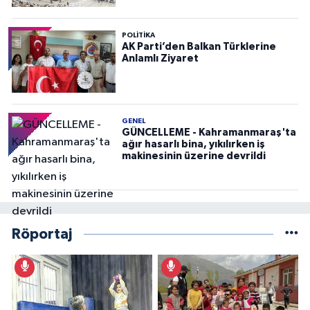
POLITIKA
AK Parti’den Balkan Türklerine
Anlamlı Ziyaret
GENEL
GÜNCELLEME - Kahramanmaraş'ta
ağır hasarlı bina, yıkılırken iş
makinesinin üzerine devrildi
Röportaj