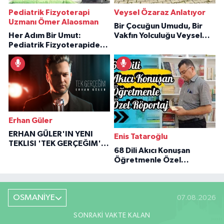
Pediatrik Fizyoterapi
Veysel Özaraz Anlatıyor
Uzmanı Ömer Alaosman
Bir Çocuğun Umudu, Bir
Her Adım Bir Umut:
Vakfın Yolculuğu Veysel
Pediatrik Fizyoterapiden
Özaraz Anlatıyor
İlham Veren Hikâyeler
Erhan Güler
ERHAN GÜLER'IN YENI
Enis Tataroğlu
TEKLISI 'TEK GERÇEĞIM'LE
68 Dili Akıcı Konuşan
BÜYÜK DÖNÜŞÜ
Öğretmenle Özel
Röportaj
OSMANİYE
07.08.2026
SONRAKI VAKTE KALAN