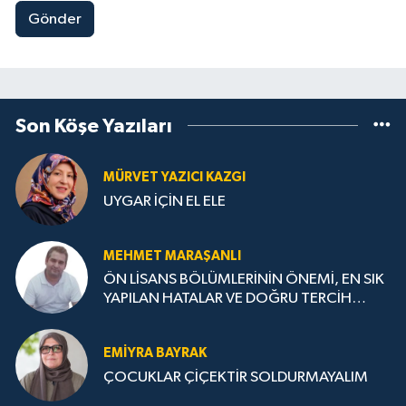
Gönder
Son Köşe Yazıları
MÜRVET YAZICI KAZGI
UYGAR İÇİN EL ELE
MEHMET MARAŞANLI
ÖN LİSANS BÖLÜMLERİNİN ÖNEMİ, EN SIK
YAPILAN HATALAR VE DOĞRU TERCİH
STRATEJİLERİ
EMIYRA BAYRAK
ÇOCUKLAR ÇİÇEKTİR SOLDURMAYALIM