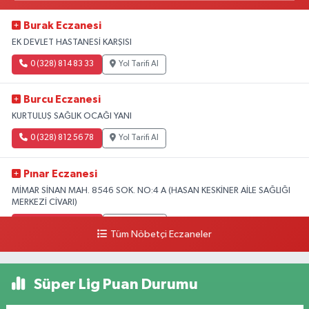
Burak Eczanesi
EK DEVLET HASTANESİ KARŞISI
0 (328) 814 83 33
Yol Tarifi Al
Burcu Eczanesi
KURTULUŞ SAĞLIK OCAĞI YANI
0 (328) 812 56 78
Yol Tarifi Al
Pınar Eczanesi
MİMAR SİNAN MAH. 8546 SOK. NO:4 A (HASAN KESKİNER AİLE SAĞLIĞI
MERKEZİ CİVARI)
0 (328) 826 04 73
Yol Tarifi Al
Tüm Nöbetçi Eczaneler
Süper Lig Puan Durumu