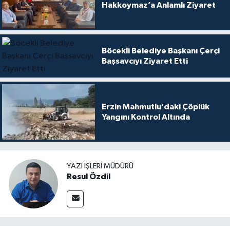
Hakkoymaz’a Anlamlı Ziyaret
Böcekli Belediye Başkanı Çerçi
Başsavcıyı Ziyaret Etti
Erzin Mahmutlu’daki Çöplük
Yangını Kontrol Altında
YAZI İŞLERI MÜDÜRÜ
Resul Özdil