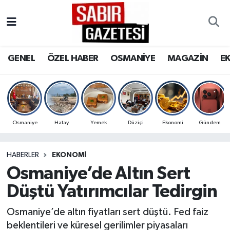
GENEL
Osmaniye Nöbetçi Eczaneler
GENEL
ÖZEL HABER
OSMANİYE
MAGAZİN
E
ÖZEL HABER
Osmaniye Hava Durumu
OSMANİYE
Osmaniye Trafik Yoğunluk Haritası
MAGAZİN
Süper Lig Puan Durumu ve Fikstür
Osmaniye
Hatay
Yemek
Düziçi
Ekonomi
Gündem
EKONOMİ
Tüm Manşetler
HABERLER
EKONOMI
Osmaniye’de Altın Sert
SPOR
Son Dakika Haberleri
Düştü Yatırımcılar Tedirgin
RESMİ İLANLAR
Haber Arşivi
Osmaniye’de altın fiyatları sert düştü. Fed faiz
beklentileri ve küresel gerilimler piyasaları