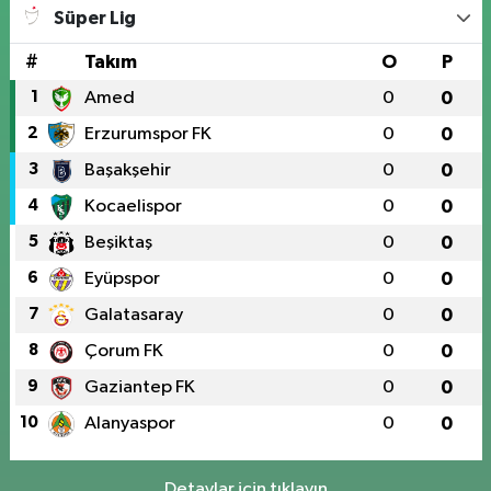
Süper Lig
#
Takım
O
P
1
Amed
0
0
2
Erzurumspor FK
0
0
3
Başakşehir
0
0
4
Kocaelispor
0
0
5
Beşiktaş
0
0
6
Eyüpspor
0
0
7
Galatasaray
0
0
8
Çorum FK
0
0
9
Gaziantep FK
0
0
10
Alanyaspor
0
0
Detaylar için tıklayın