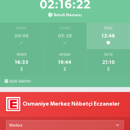
02:16:21
İkindi Namazı
İMSAK
GÜNEŞ
ÖĞLE
04:06
05:38
12:46
İKINDI
AKŞAM
YATSI
16:33
19:44
21:10
Aylık Vakitler
Osmaniye Merkez Nöbetçi Eczaneler