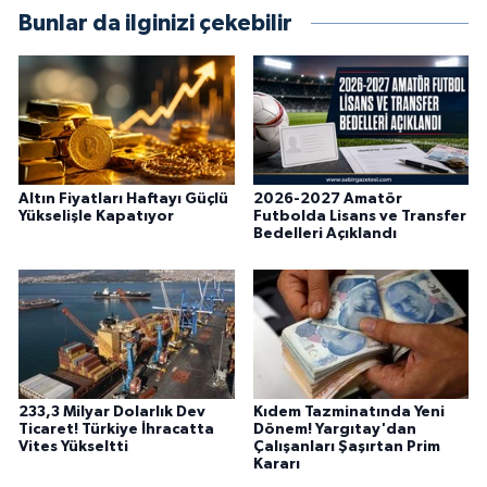
Bunlar da ilginizi çekebilir
Altın Fiyatları Haftayı Güçlü
2026-2027 Amatör
Yükselişle Kapatıyor
Futbolda Lisans ve Transfer
Bedelleri Açıklandı
233,3 Milyar Dolarlık Dev
Kıdem Tazminatında Yeni
Ticaret! Türkiye İhracatta
Dönem! Yargıtay'dan
Vites Yükseltti
Çalışanları Şaşırtan Prim
Kararı