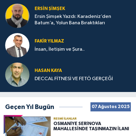
ERSIN ŞIMŞEK
Ersin Şimşek Yazdı: Karadeniz’den
Batum’a, Yolun Bana Bıraktıkları
FAKIR YILMAZ
İnsan, İletişim ve Şura..
HASAN KAYA
DECCAL FİTNESİ VE FETÖ GERÇEĞİ
Geçen Yıl Bugün
07 Ağustos 2025
RESMI İLANLAR
OSMANİYE SERİNOVA
MAHALLESİNDE TAŞINMAZIN İLANI