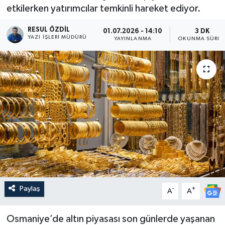
etkilerken yatırımcılar temkinli hareket ediyor.
RESUL ÖZDIL
01.07.2026 - 14:10
3 DK
YAZI İŞLERI MÜDÜRÜ
YAYINLANMA
OKUNMA SÜRES
Paylaş
-
+
A
A
Osmaniye’de altın piyasası son günlerde yaşanan