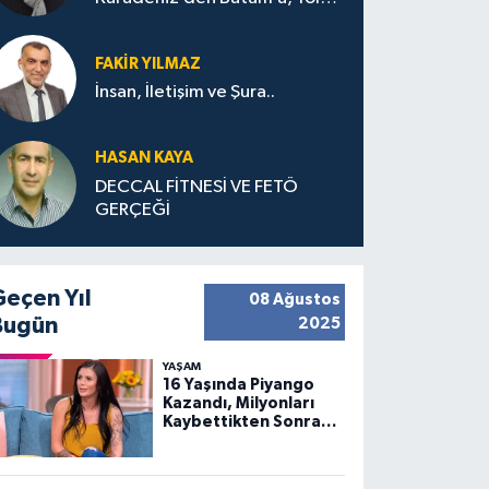
Bana Bıraktıkları
FAKIR YILMAZ
İnsan, İletişim ve Şura..
HASAN KAYA
DECCAL FİTNESİ VE FETÖ
GERÇEĞİ
Geçen Yıl
08 Ağustos
Bugün
2025
YAŞAM
16 Yaşında Piyango
Kazandı, Milyonları
Kaybettikten Sonra
Huzuru Buldu