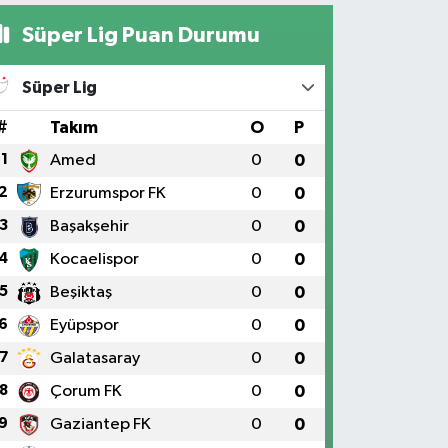
Süper Lig Puan Durumu
Süper Lig
#
Takım
O
P
1
Amed
0
0
2
Erzurumspor FK
0
0
3
Başakşehir
0
0
4
Kocaelispor
0
0
5
Beşiktaş
0
0
6
Eyüpspor
0
0
7
Galatasaray
0
0
8
Çorum FK
0
0
9
Gaziantep FK
0
0