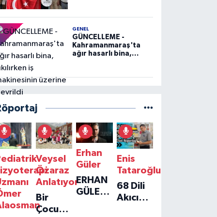
GENEL
GÜNCELLEME -
Kahramanmaraş'ta
ağır hasarlı bina,
yıkılırken iş
makinesinin üzerine
devrildi
Röportaj
Erhan
ediatrik
Veysel
Enis
Güler
izyoterapi
Özaraz
Tataroğlu
ERHAN
Uzmanı
Anlatıyor
68 Dili
GÜLER'IN
Ömer
Bir
Akıcı
YENI
Alaosman
Çocuğun
Konuşan
TEKLISI