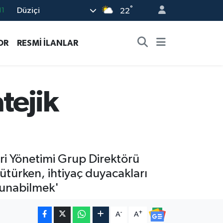
°
Düziçi
22
18
32
OR
RESMİ İLANLAR
38
03
14
tejik
eri Yönetimi Grup Direktörü
yütürken, ihtiyaç duyacakları
 sunabilmek'
-
+
A
A