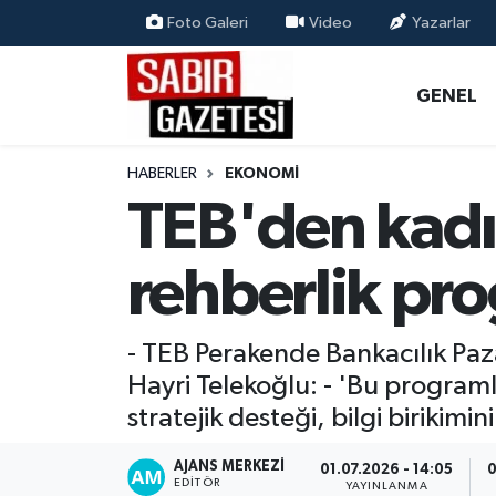
Foto Galeri
Video
Yazarlar
GENEL
Osmaniye Nöbetçi Eczaneler
GENEL
ÖZEL HABER
Osmaniye Hava Durumu
HABERLER
EKONOMI
OSMANİYE
Osmaniye Trafik Yoğunluk Haritası
TEB'den kadın
MAGAZİN
Süper Lig Puan Durumu ve Fikstür
rehberlik pr
EKONOMİ
Tüm Manşetler
- TEB Perakende Bankacılık Paza
SPOR
Son Dakika Haberleri
Hayri Telekoğlu: - 'Bu programl
stratejik desteği, bilgi birikim
RESMİ İLANLAR
Haber Arşivi
AJANS MERKEZI
01.07.2026 - 14:05
0
EDITÖR
YAYINLANMA