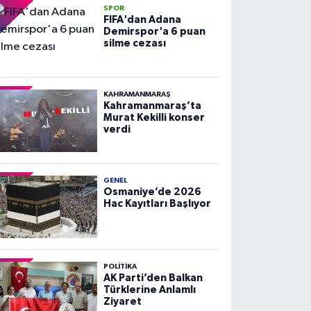
SPOR
FIFA'dan Adana
Demirspor'a 6 puan
silme cezası
KAHRAMANMARAŞ
Kahramanmaraş’ta
Murat Kekilli konser
verdi
GENEL
Osmaniye’de 2026
Hac Kayıtları Başlıyor
POLITIKA
AK Parti’den Balkan
Türklerine Anlamlı
Ziyaret