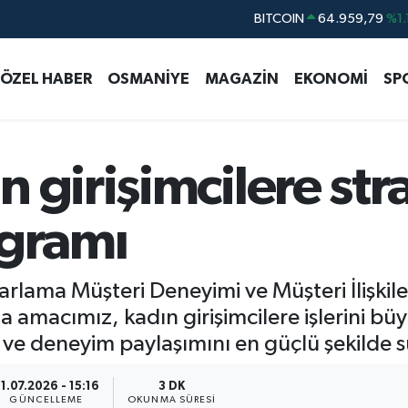
DOLAR
47,7436
%0.
EURO
55,2510
%0.
ÖZEL HABER
OSMANİYE
MAGAZİN
EKONOMİ
SP
STERLİN
64,4811
%0.
GRAM ALTIN
6660.55
%0.
BİST100
13.779
%-
 girişimcilere stra
ogramı
rlama Müşteri Deneyimi ve Müşteri İlişkil
a amacımız, kadın girişimcilere işlerini bü
ini ve deneyim paylaşımını en güçlü şekilde
1.07.2026 - 15:16
3 DK
GÜNCELLEME
OKUNMA SÜRESI