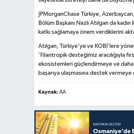
JPMorganChase Türkiye, Azerbaycan,
Bölüm Başkanı Nazlı Atılgan da kadın l
katkı sağlamaya önem verdiklerini akt
Atılgan, Türkiye'ye ve KOBİ'lere yönel
'Filantropik desteğimiz aracılığıyla f
ekosistemleri güçlendirmeye ve daha 
başarıya ulaşmasına destek vermeye 
Kaynak:
AA
EDITÖRÜN SEÇTIĞI
Osmaniye’de B