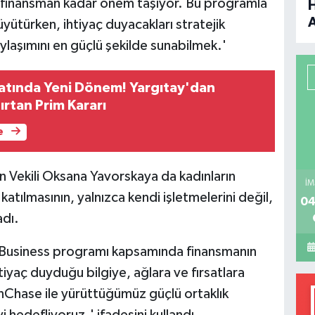
z finansman kadar önem taşıyor. Bu programla
üyütürken, ihtiyaç duyacakları stratejik
B
aylaşımını en güçlü şekilde sunabilmek.'
P
atında Yeni Dönem! Yargıtay'dan
şırtan Prim Kararı
e
H
 Vekili Oksana Yavorskaya da kadınların
İM
atılmasının, yalnızca kendi işletmelerini değil,
04
adı.
Business programı kapsamında finansmanın
tiyaç duyduğu bilgiye, ağlara ve fırsatlara
nChase ile yürüttüğümüz güçlü ortaklık
hedefliyoruz.' ifadesini kullandı.