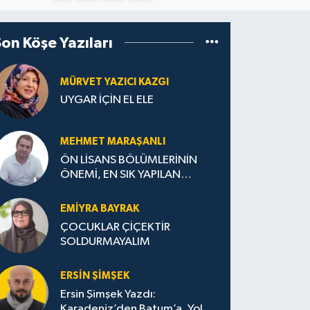
Son Köşe Yazıları
MÜRVET YAZICI KAZGI
UYGAR İÇİN EL ELE
MEHMET MARAŞANLI
ÖN LİSANS BÖLÜMLERİNİN
ÖNEMİ, EN SIK YAPILAN
HATALAR VE DOĞRU TERCİH
STRATEJİLERİ
EMIYRA BAYRAK
ÇOCUKLAR ÇİÇEKTİR
SOLDURMAYALIM
ERSIN ŞIMŞEK
Ersin Şimşek Yazdı:
Karadeniz’den Batum’a, Yolun