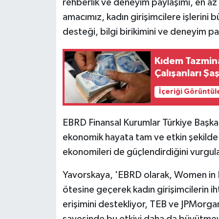
rehberlik ve deneyim paylaşımı, en a
amacımız, kadın girişimcilere işlerini b
desteği, bilgi birikimini ve deneyim p
Kıdem Tazmin
Çalışanları Şa
İçeriği Görüntül
EBRD Finansal Kurumlar Türkiye Başkan
ekonomik hayata tam ve etkin şekilde k
ekonomileri de güçlendirdiğini vurgul
Yavorskaya, 'EBRD olarak, Women in 
ötesine geçerek kadın girişimcilerin ih
erişimini destekliyor, TEB ve JPMorga
sayesinde bu etkiyi daha da büyütmeyi 