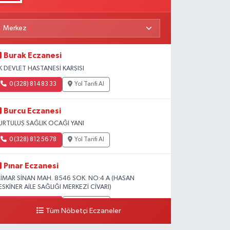
Burak Eczanesi
K DEVLET HASTANESİ KARŞISI
0 (328) 814 83 33
Yol Tarifi Al
Burcu Eczanesi
URTULUŞ SAĞLIK OCAĞI YANI
0 (328) 812 56 78
Yol Tarifi Al
Pınar Eczanesi
İMAR SİNAN MAH. 8546 SOK. NO:4 A (HASAN
ESKİNER AİLE SAĞLIĞI MERKEZİ CİVARI)
0 (328) 826 04 73
Yol Tarifi Al
Tüm Nöbetçi Eczaneler