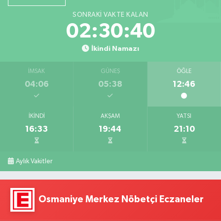
SONRAKI VAKTE KALAN
02:30:39
İkindi Namazı
İMSAK
GÜNEŞ
ÖĞLE
04:06
05:38
12:46
İKINDI
AKŞAM
YATSI
16:33
19:44
21:10
Aylık Vakitler
Osmaniye Merkez Nöbetçi Eczaneler