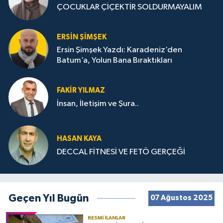
ÇOCUKLAR ÇİÇEKTİR SOLDURMAYALIM
ERSIN ŞIMŞEK
Ersin Şimşek Yazdı: Karadeniz’den
Batum’a, Yolun Bana Bıraktıkları
FAKIR YILMAZ
İnsan, İletişim ve Şura..
HASAN KAYA
DECCAL FİTNESİ VE FETÖ GERÇEĞİ
Geçen Yıl Bugün
07 Ağustos 2025
RESMI İLANLAR