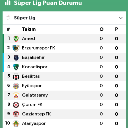
Süper Lig Puan Durumu
Süper Lig
#
Takım
O
P
1
Amed
0
0
2
Erzurumspor FK
0
0
3
Başakşehir
0
0
4
Kocaelispor
0
0
5
Beşiktaş
0
0
6
Eyüpspor
0
0
7
Galatasaray
0
0
8
Çorum FK
0
0
9
Gaziantep FK
0
0
10
Alanyaspor
0
0