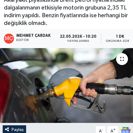
dalgalanmanın etkisiyle motorin grubuna 2,35 TL
indirim yapıldı. Benzin fiyatlarında ise herhangi bir
değişiklik olmadı.
MEHMET ÇARDAK
22.05.2026 - 10:20
1 DK
EDITÖR
YAYINLANMA
OKUNMA SÜRES
Paylaş
-
+
A
A