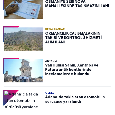
OSMANİYE SERİNOVA
MAHALLESİNDE TAŞINMAZIN İLANI
RESMI İLANLAR
ORMANCILIK ÇALIŞMALARININ
TAKİBİ VE KONTROLÜ HİZMETİ
ALIM İLANI
ANTALIJA
Vali Hulusi Şahin, Xanthos ve
Patara antik kentlerinde
incelemelerde bulundu
GENEL
Adana'da takla atan otomobilin
sürücüsü yaralandı