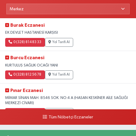
Burak Eczanesi
EK DEVLET HASTANESİ KARŞISI
0 (328) 814 83 33
Yol Tarifi Al
Burcu Eczanesi
KURTULUŞ SAĞLIK OCAĞI YANI
0 (328) 812 56 78
Yol Tarifi Al
Pınar Eczanesi
MİMAR SİNAN MAH. 8546 SOK. NO:4 A (HASAN KESKİNER AİLE SAĞLIĞI
MERKEZİ CİVARI)
0 (328) 826 04 73
Yol Tarifi Al
Tüm Nöbetçi Eczaneler