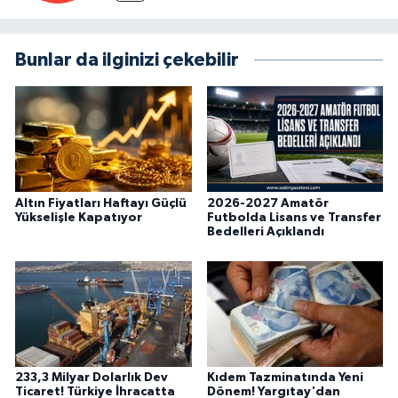
Bunlar da ilginizi çekebilir
Altın Fiyatları Haftayı Güçlü
2026-2027 Amatör
Yükselişle Kapatıyor
Futbolda Lisans ve Transfer
Bedelleri Açıklandı
233,3 Milyar Dolarlık Dev
Kıdem Tazminatında Yeni
Ticaret! Türkiye İhracatta
Dönem! Yargıtay'dan