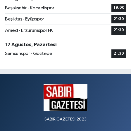
Başakşehir - Kocaelispor
19:00
Beşiktaş - Eyüpspor
21:30
Amed - Erzurumspor FK
21:30
17 Ağustos, Pazartesi
Samsunspor - Göztepe
21:30
SABIR GAZETESİ 2023