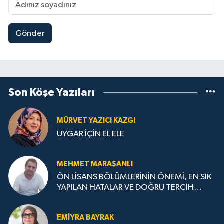
Gönder
Son Köşe Yazıları
MÜRVET YAZICI KAZGI
UYGAR İÇİN EL ELE
MEHMET MARAŞANLI
ÖN LİSANS BÖLÜMLERİNİN ÖNEMİ, EN SIK
YAPILAN HATALAR VE DOĞRU TERCİH
STRATEJİLERİ
EMIYRA BAYRAK