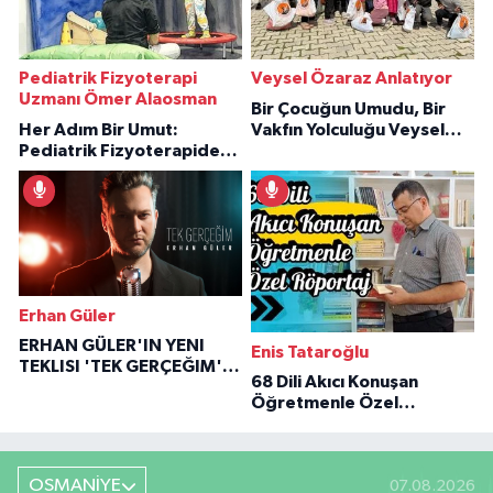
Pediatrik Fizyoterapi
Veysel Özaraz Anlatıyor
Uzmanı Ömer Alaosman
Bir Çocuğun Umudu, Bir
Her Adım Bir Umut:
Vakfın Yolculuğu Veysel
Pediatrik Fizyoterapiden
Özaraz Anlatıyor
İlham Veren Hikâyeler
Erhan Güler
ERHAN GÜLER'IN YENI
Enis Tataroğlu
TEKLISI 'TEK GERÇEĞIM'LE
68 Dili Akıcı Konuşan
BÜYÜK DÖNÜŞÜ
Öğretmenle Özel
Röportaj
OSMANİYE
07.08.2026