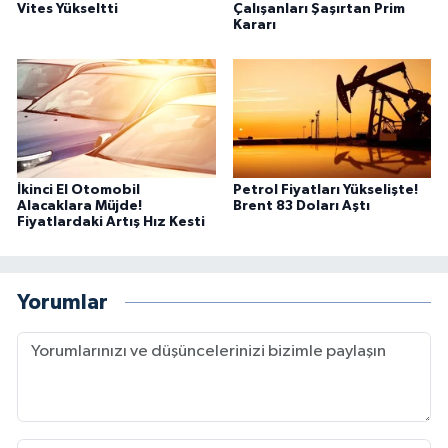
Vites Yükseltti
Çalışanları Şaşırtan Prim
Kararı
İkinci El Otomobil
Petrol Fiyatları Yükselişte!
Alacaklara Müjde!
Brent 83 Doları Aştı
Fiyatlardaki Artış Hız Kesti
Yorumlar