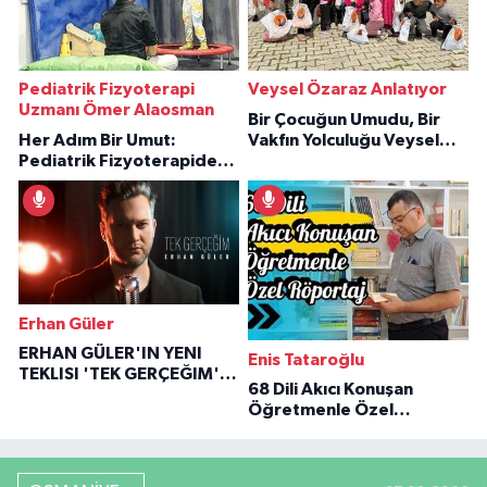
Pediatrik Fizyoterapi
Veysel Özaraz Anlatıyor
Uzmanı Ömer Alaosman
Bir Çocuğun Umudu, Bir
Her Adım Bir Umut:
Vakfın Yolculuğu Veysel
Pediatrik Fizyoterapiden
Özaraz Anlatıyor
İlham Veren Hikâyeler
Erhan Güler
ERHAN GÜLER'IN YENI
Enis Tataroğlu
TEKLISI 'TEK GERÇEĞIM'LE
68 Dili Akıcı Konuşan
BÜYÜK DÖNÜŞÜ
Öğretmenle Özel
Röportaj