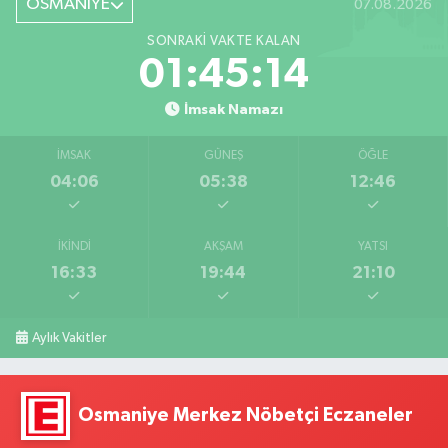
OSMANİYE
07.08.2026
SONRAKI VAKTE KALAN
01:45:13
İmsak Namazı
İMSAK
GÜNEŞ
ÖĞLE
04:06
05:38
12:46
İKINDI
AKŞAM
YATSI
16:33
19:44
21:10
Aylık Vakitler
Osmaniye Merkez Nöbetçi Eczaneler