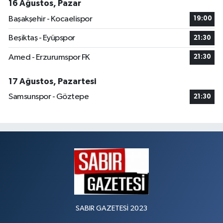
16 Ağustos, Pazar
Başakşehir - Kocaelispor
19:00
Beşiktaş - Eyüpspor
21:30
Amed - Erzurumspor FK
21:30
17 Ağustos, Pazartesi
Samsunspor - Göztepe
21:30
SABIR GAZETESİ 2023