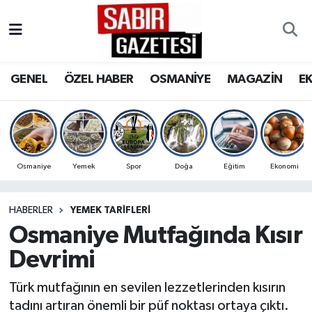
GENEL
Osmaniye Nöbetçi Eczaneler
GENEL
ÖZEL HABER
OSMANİYE
MAGAZİN
E
ÖZEL HABER
Osmaniye Hava Durumu
OSMANİYE
Osmaniye Trafik Yoğunluk Haritası
MAGAZİN
Süper Lig Puan Durumu ve Fikstür
Osmaniye
Yemek
Spor
Doğa
Eğitim
Ekonomi
EKONOMİ
Tüm Manşetler
HABERLER
YEMEK TARIFLERI
Osmaniye Mutfağında Kısır
SPOR
Son Dakika Haberleri
Devrimi
RESMİ İLANLAR
Haber Arşivi
Türk mutfağının en sevilen lezzetlerinden kısırın
tadını artıran önemli bir püf noktası ortaya çıktı.