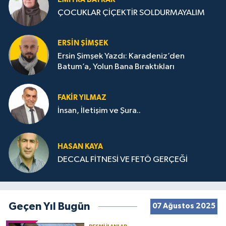
ÇOCUKLAR ÇİÇEKTİR SOLDURMAYALIM
ERSIN ŞIMŞEK
Ersin Şimşek Yazdı: Karadeniz’den
Batum’a, Yolun Bana Bıraktıkları
FAKIR YILMAZ
İnsan, İletişim ve Şura..
HASAN KAYA
DECCAL FİTNESİ VE FETÖ GERÇEĞİ
Geçen Yıl Bugün
07 Ağustos 2025