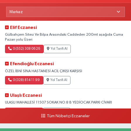
Elif Eczanesi
Gülbahçem Sitesi Ve Bilpa Arasındaki Caddeden 200mt aşağıda Cuma
Pazarı yolu Üzeri
0 (552) 308 06 26
Yol Tarifi Al
Efendioğlu Eczanesi
ÖZEL İBNİ SİNA HASTANESİ ACİL ÇIKIŞI KARŞISI
0 (328) 814 11 99
Yol Tarifi Al
Ulaşlı Eczanesi
ULAŞLI MAHALLESİ 11507 SOKAK NO:8 B YEDİOCAK PARKI CİVARI
0 (546) 158 81 80
Yol Tarifi Al
Tüm Nöbetçi Eczaneler