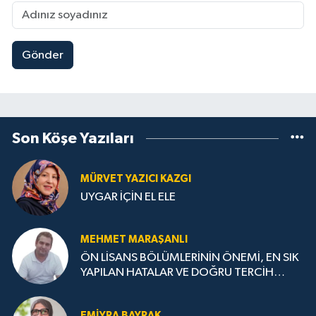
Gönder
Son Köşe Yazıları
MÜRVET YAZICI KAZGI
UYGAR İÇİN EL ELE
MEHMET MARAŞANLI
ÖN LİSANS BÖLÜMLERİNİN ÖNEMİ, EN SIK
YAPILAN HATALAR VE DOĞRU TERCİH
STRATEJİLERİ
EMIYRA BAYRAK