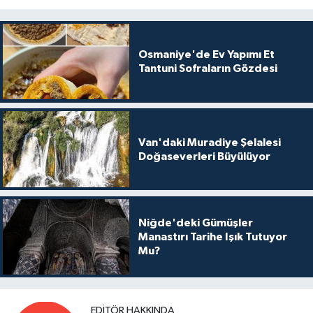
Osmaniye'de Ev Yapımı Et
Tantuni Sofraların Gözdesi
Van'daki Muradiye Şelalesi
Doğaseverleri Büyülüyor
Niğde'deki Gümüşler
Manastırı Tarihe Işık Tutuyor
Mu?
EDITÖR HAKKINDA