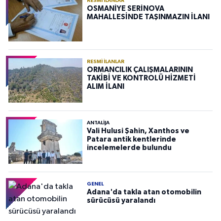
RESMI İLANLAR
OSMANİYE SERİNOVA
MAHALLESİNDE TAŞINMAZIN İLANI
RESMI İLANLAR
ORMANCILIK ÇALIŞMALARININ
TAKİBİ VE KONTROLÜ HİZMETİ
ALIM İLANI
ANTALIJA
Vali Hulusi Şahin, Xanthos ve
Patara antik kentlerinde
incelemelerde bulundu
GENEL
Adana'da takla atan otomobilin
sürücüsü yaralandı