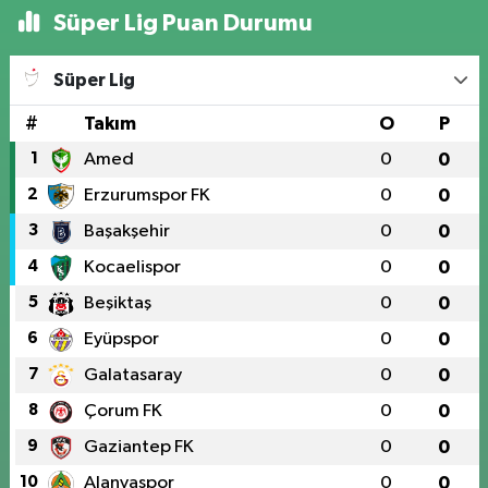
Süper Lig Puan Durumu
Süper Lig
#
Takım
O
P
1
Amed
0
0
2
Erzurumspor FK
0
0
3
Başakşehir
0
0
4
Kocaelispor
0
0
5
Beşiktaş
0
0
6
Eyüpspor
0
0
7
Galatasaray
0
0
8
Çorum FK
0
0
9
Gaziantep FK
0
0
10
Alanyaspor
0
0