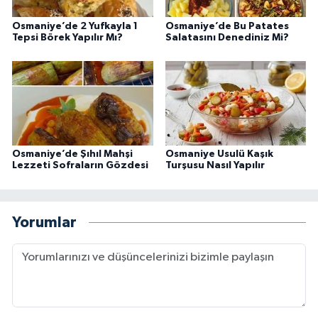
Osmaniye’de 2 Yufkayla 1
Osmaniye’de Bu Patates
Tepsi Börek Yapılır Mı?
Salatasını Denediniz Mi?
Osmaniye’de Şıhıl Mahşi
Osmaniye Usulü Kaşık
Lezzeti Sofraların Gözdesi
Turşusu Nasıl Yapılır
Yorumlar