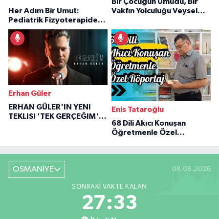
Bir Çocuğun Umudu, Bir
Her Adım Bir Umut:
Vakfın Yolculuğu Veysel
Pediatrik Fizyoterapiden
Özaraz Anlatıyor
İlham Veren Hikâyeler
Erhan Güler
ERHAN GÜLER'IN YENI
Enis Tataroğlu
TEKLISI 'TEK GERÇEĞIM'LE
68 Dili Akıcı Konuşan
BÜYÜK DÖNÜŞÜ
Öğretmenle Özel
Röportaj
OSMANİYE
08.08.2026
SONRAKI VAKTE KALAN
27:32