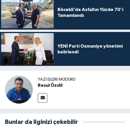
Böcekli’de Asfaltın Yüzde 70’i
Tamamlandı
YENİ Parti Osmaniye yönetimi
belirlendi
YAZI İŞLERI MÜDÜRÜ
Resul Özdil
Bunlar da ilginizi çekebilir