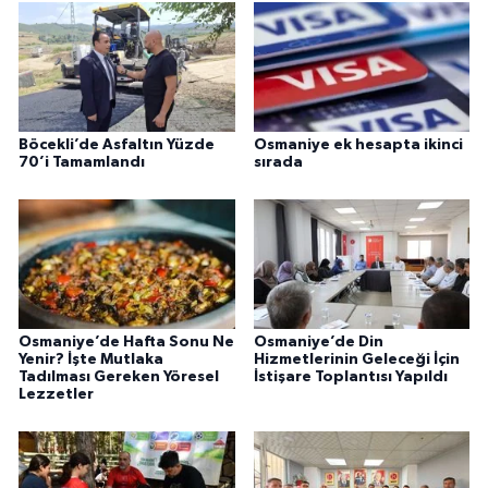
Böcekli’de Asfaltın Yüzde
Osmaniye ek hesapta ikinci
70’i Tamamlandı
sırada
Osmaniye’de Hafta Sonu Ne
Osmaniye’de Din
Yenir? İşte Mutlaka
Hizmetlerinin Geleceği İçin
Tadılması Gereken Yöresel
İstişare Toplantısı Yapıldı
Lezzetler