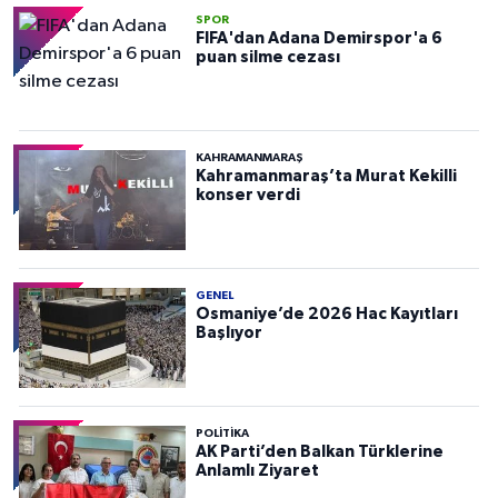
SPOR
FIFA'dan Adana Demirspor'a 6
puan silme cezası
KAHRAMANMARAŞ
Kahramanmaraş’ta Murat Kekilli
konser verdi
GENEL
Osmaniye’de 2026 Hac Kayıtları
Başlıyor
POLITIKA
AK Parti’den Balkan Türklerine
Anlamlı Ziyaret