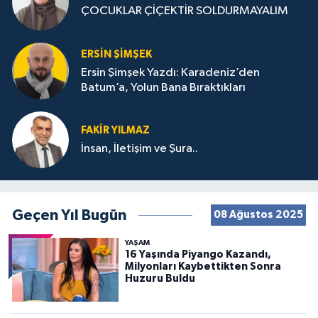
ÇOCUKLAR ÇİÇEKTİR SOLDURMAYALIM
ERSIN ŞIMŞEK
Ersin Şimşek Yazdı: Karadeniz’den
Batum’a, Yolun Bana Bıraktıkları
FAKIR YILMAZ
İnsan, İletişim ve Şura..
Geçen Yıl Bugün
08 Ağustos 2025
YAŞAM
16 Yaşında Piyango Kazandı,
Milyonları Kaybettikten Sonra
Huzuru Buldu