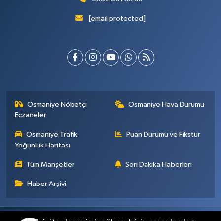
[email protected]
Osmaniye Nöbetçi
Osmaniye Hava Durumu
Eczaneler
Osmaniye Trafik
Puan Durumu ve Fikstür
Yoğunluk Haritası
Tüm Manşetler
Son Dakika Haberleri
Haber Arşivi
Künye
İletişim
Gizlilik Sözleşmesi