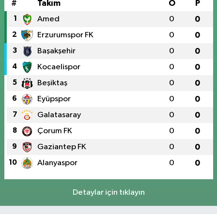
#
Takım
O
P
1
Amed
0
0
2
Erzurumspor FK
0
0
3
Başakşehir
0
0
4
Kocaelispor
0
0
5
Beşiktaş
0
0
6
Eyüpspor
0
0
7
Galatasaray
0
0
8
Çorum FK
0
0
9
Gaziantep FK
0
0
10
Alanyaspor
0
0
Detaylar için tıklayın