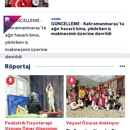
GENEL
GÜNCELLEME - Kahramanmaraş'ta
ağır hasarlı bina, yıkılırken iş
makinesinin üzerine devrildi
Röportaj
Pediatrik Fizyoterapi
Veysel Özaraz Anlatıyor
Uzmanı Ömer Alaosman