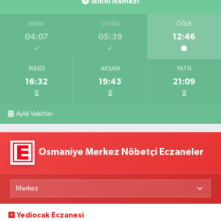
İkindi Namazı
İMSAK
GÜNEŞ
ÖĞLE
04:07
05:39
12:46
İKINDI
AKŞAM
YATSI
16:32
19:43
21:09
Aylık Vakitler
Osmaniye Merkez Nöbetçi Eczaneler
Yediocak Eczanesi