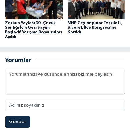
Zorkun Yaylası 30. Çocuk
MHP Ceylanpınar Teşkilatı,
Şenliği İçin Geri Sayım
Siverek İlçe Kongresi’ne
Başladı! Yarışma Başvuruları
Katıldı
Açıldı
Yorumlar
Gönder