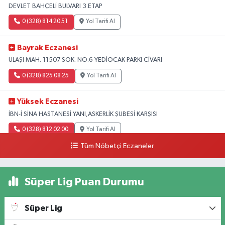
DEVLET BAHÇELİ BULVARI 3.ETAP
0 (328) 814 20 51
Yol Tarifi Al
Bayrak Eczanesi
ULAŞI MAH. 11507 SOK. NO:6 YEDİOCAK PARKI CİVARI
0 (328) 825 08 25
Yol Tarifi Al
Yüksek Eczanesi
İBN-İ SİNA HASTANESİ YANI,ASKERLİK ŞUBESİ KARŞISI
0 (328) 812 02 00
Yol Tarifi Al
Tüm Nöbetçi Eczaneler
Süper Lig Puan Durumu
Süper Lig