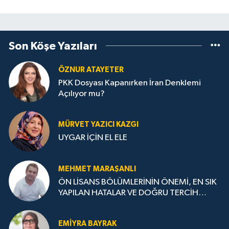
Son Köşe Yazıları
ÖZNUR ATAYETER
PKK Dosyası Kapanırken İran Denklemi
Açılıyor mu?
MÜRVET YAZICI KAZGI
UYGAR İÇİN EL ELE
MEHMET MARAŞANLI
ÖN LİSANS BÖLÜMLERİNİN ÖNEMİ, EN SIK
YAPILAN HATALAR VE DOĞRU TERCİH
STRATEJİLERİ
EMIYRA BAYRAK