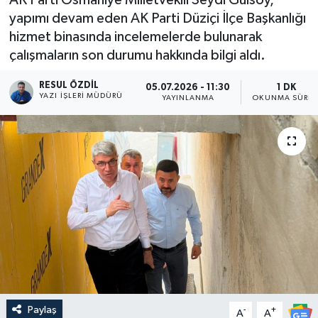
yapımı devam eden AK Parti Düziçi İlçe Başkanlığı
hizmet binasında incelemelerde bulunarak
çalışmaların son durumu hakkında bilgi aldı.
RESUL ÖZDIL
05.07.2026 - 11:30
1 DK
YAZI İŞLERI MÜDÜRÜ
YAYINLANMA
OKUNMA SÜRES
Paylaş
-
+
A
A