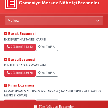
Osmaniye Merkez Nöbetçi Eczaneler
Burak Eczanesi
EK DEVLET HASTANESİ KARŞISI
0 (328) 814 83 33
Yol Tarifi Al
Burcu Eczanesi
KURTULUŞ SAĞLIK OCAĞI YANI
0 (328) 812 56 78
Yol Tarifi Al
Pınar Eczanesi
MİMAR SİNAN MAH. 8546 SOK. NO:4 A (HASAN KESKİNER AİLE SAĞLIĞI
MERKEZİ CİVARI)
0 (328) 826 04 73
Yol Tarifi Al
Tüm Nöbetçi Eczaneler