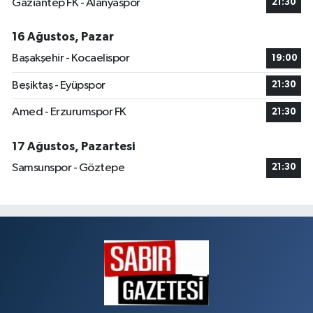
Gaziantep FK - Alanyaspor
21:30
16 Ağustos, Pazar
Başakşehir - Kocaelispor
19:00
Beşiktaş - Eyüpspor
21:30
Amed - Erzurumspor FK
21:30
17 Ağustos, Pazartesi
Samsunspor - Göztepe
21:30