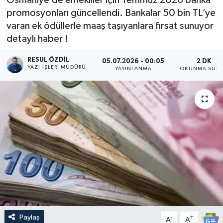
promosyonları güncellendi. Bankalar 50 bin TL’ye
varan ek ödüllerle maaş taşıyanlara fırsat sunuyor
detaylı haber !
RESUL ÖZDIL
05.07.2026 - 00:05
2 DK
YAZI İŞLERI MÜDÜRÜ
YAYINLANMA
OKUNMA SÜRE
Paylaş
-
+
A
A