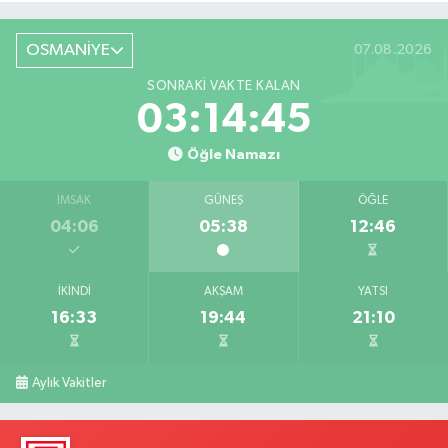
OSMANİYE
07.08.2026
SONRAKI VAKTE KALAN
03:14:44
Öğle Namazı
İMSAK
GÜNEŞ
ÖĞLE
04:06
05:38
12:46
İKINDI
AKŞAM
YATSI
16:33
19:44
21:10
Aylık Vakitler