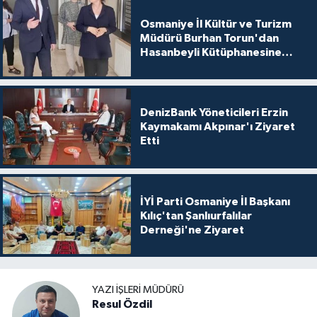
Osmaniye İl Kültür ve Turizm
Müdürü Burhan Torun'dan
Hasanbeyli Kütüphanesine
Ziyaret
DenizBank Yöneticileri Erzin
Kaymakamı Akpınar'ı Ziyaret
Etti
İYİ Parti Osmaniye İl Başkanı
Kılıç'tan Şanlıurfalılar
Derneği'ne Ziyaret
YAZI İŞLERI MÜDÜRÜ
Resul Özdil