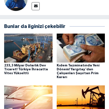
Bunlar da ilginizi çekebilir
233,3 Milyar Dolarlık Dev
Kıdem Tazminatında Yeni
Ticaret! Türkiye İhracatta
Dönem! Yargıtay'dan
Vites Yükseltti
Çalışanları Şaşırtan Prim
Kararı