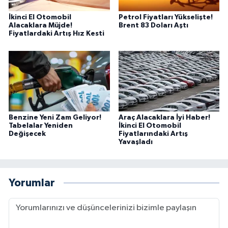
İkinci El Otomobil
Petrol Fiyatları Yükselişte!
Alacaklara Müjde!
Brent 83 Doları Aştı
Fiyatlardaki Artış Hız Kesti
Benzine Yeni Zam Geliyor!
Araç Alacaklara İyi Haber!
Tabelalar Yeniden
İkinci El Otomobil
Değişecek
Fiyatlarındaki Artış
Yavaşladı
Yorumlar