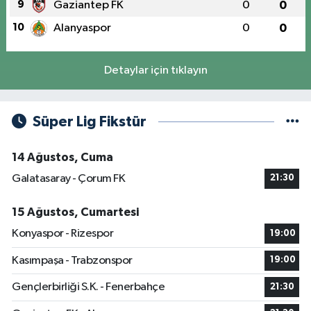
9
Gaziantep FK
0
0
10
Alanyaspor
0
0
Detaylar için tıklayın
Süper Lig Fikstür
14 Ağustos, Cuma
Galatasaray - Çorum FK
21:30
15 Ağustos, Cumartesi
Konyaspor - Rizespor
19:00
Kasımpaşa - Trabzonspor
19:00
Gençlerbirliği S.K. - Fenerbahçe
21:30