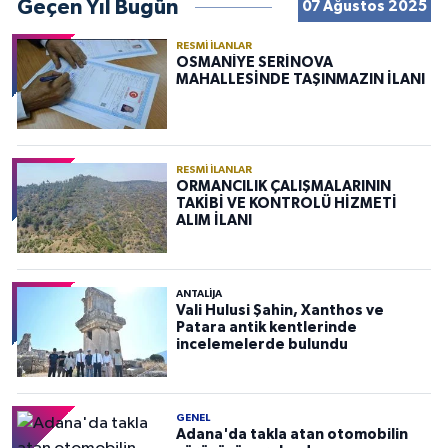
Geçen Yıl Bugün
07 Ağustos 2025
RESMI İLANLAR
OSMANİYE SERİNOVA
MAHALLESİNDE TAŞINMAZIN İLANI
RESMI İLANLAR
ORMANCILIK ÇALIŞMALARININ
TAKİBİ VE KONTROLÜ HİZMETİ
ALIM İLANI
ANTALIJA
Vali Hulusi Şahin, Xanthos ve
Patara antik kentlerinde
incelemelerde bulundu
GENEL
Adana'da takla atan otomobilin