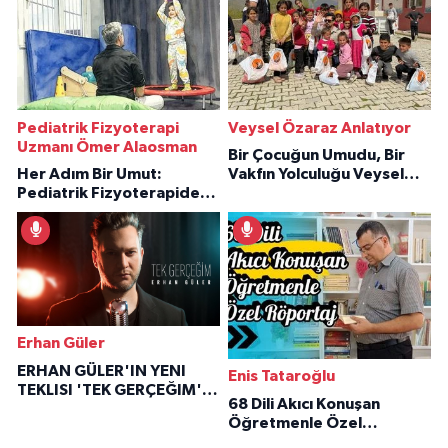
Pediatrik Fizyoterapi
Veysel Özaraz Anlatıyor
Uzmanı Ömer Alaosman
Bir Çocuğun Umudu, Bir
Her Adım Bir Umut:
Vakfın Yolculuğu Veysel
Pediatrik Fizyoterapiden
Özaraz Anlatıyor
İlham Veren Hikâyeler
Erhan Güler
ERHAN GÜLER'IN YENI
Enis Tataroğlu
TEKLISI 'TEK GERÇEĞIM'LE
68 Dili Akıcı Konuşan
BÜYÜK DÖNÜŞÜ
Öğretmenle Özel
Röportaj