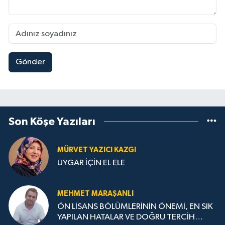
Gönder
Son Köşe Yazıları
MÜRVET YAZICI KAZGI
UYGAR İÇİN EL ELE
MEHMET MARAŞANLI
ÖN LİSANS BÖLÜMLERİNİN ÖNEMİ, EN SIK
YAPILAN HATALAR VE DOĞRU TERCİH