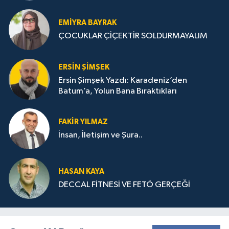
STRATEJİLERİ
EMIYRA BAYRAK
ÇOCUKLAR ÇİÇEKTİR SOLDURMAYALIM
ERSIN ŞIMŞEK
Ersin Şimşek Yazdı: Karadeniz’den
Batum’a, Yolun Bana Bıraktıkları
FAKIR YILMAZ
İnsan, İletişim ve Şura..
HASAN KAYA
DECCAL FİTNESİ VE FETÖ GERÇEĞİ