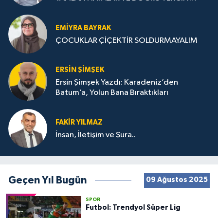
STRATEJİLERİ
EMIYRA BAYRAK
ÇOCUKLAR ÇİÇEKTİR SOLDURMAYALIM
ERSIN ŞIMŞEK
Ersin Şimşek Yazdı: Karadeniz’den
Batum’a, Yolun Bana Bıraktıkları
FAKIR YILMAZ
İnsan, İletişim ve Şura..
Geçen Yıl Bugün
09 Ağustos 2025
SPOR
Futbol: Trendyol Süper Lig