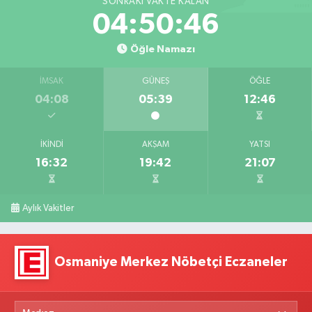
SONRAKI VAKTE KALAN
04:50:44
Öğle Namazı
İMSAK
GÜNEŞ
ÖĞLE
04:08
05:39
12:46
İKINDI
AKŞAM
YATSI
16:32
19:42
21:07
Aylık Vakitler
Osmaniye Merkez Nöbetçi Eczaneler