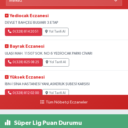
Yediocak Eczanesi
DEVLET BAHÇELİ BULVARI 3.ETAP
0 (328) 814 20 51
Yol Tarifi Al
Bayrak Eczanesi
ULAŞI MAH. 11507 SOK. NO:6 YEDİOCAK PARKI CİVARI
0 (328) 825 08 25
Yol Tarifi Al
Yüksek Eczanesi
İBN-İ SİNA HASTANESİ YANI,ASKERLİK ŞUBESİ KARŞISI
0 (328) 812 02 00
Yol Tarifi Al
Tüm Nöbetçi Eczaneler
Süper Lig Puan Durumu