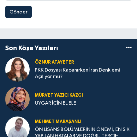
Gönder
Son Köşe Yazıları
ÖZNUR ATAYETER
PKK Dosyası Kapanırken İran Denklemi
Açılıyor mu?
MÜRVET YAZICI KAZGI
UYGAR İÇİN EL ELE
MEHMET MARAŞANLI
ÖN LİSANS BÖLÜMLERİNİN ÖNEMİ, EN SIK
YAPILAN HATALAR VE DOĞRU TERCİH