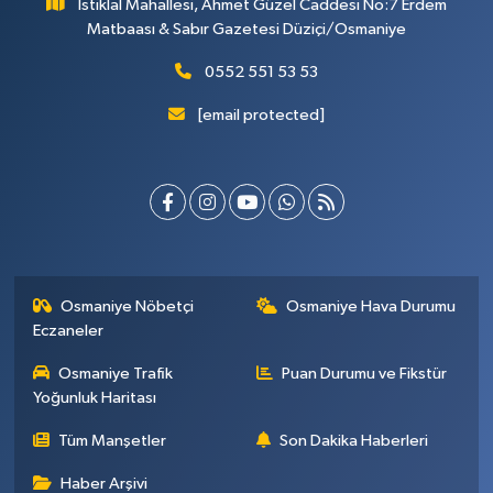
İstiklal Mahallesi, Ahmet Güzel Caddesi No:7 Erdem
Matbaası & Sabır Gazetesi Düziçi/Osmaniye
0552 551 53 53
[email protected]
Osmaniye Nöbetçi
Osmaniye Hava Durumu
Eczaneler
Osmaniye Trafik
Puan Durumu ve Fikstür
Yoğunluk Haritası
Tüm Manşetler
Son Dakika Haberleri
Haber Arşivi