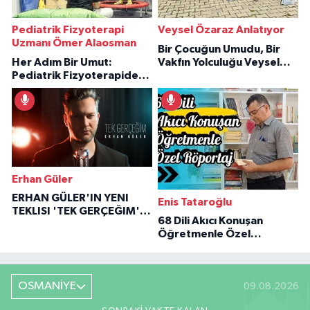
Pediatrik Fizyoterapi
Veysel Özaraz Anlatıyor
Uzmanı Ömer Alaosman
Bir Çocuğun Umudu, Bir
Her Adım Bir Umut:
Vakfın Yolculuğu Veysel
Pediatrik Fizyoterapiden
Özaraz Anlatıyor
İlham Veren Hikâyeler
Erhan Güler
ERHAN GÜLER'IN YENI
Enis Tataroğlu
TEKLISI 'TEK GERÇEĞIM'LE
68 Dili Akıcı Konuşan
BÜYÜK DÖNÜŞÜ
Öğretmenle Özel
Röportaj
OSMANİYE
09.08.2026