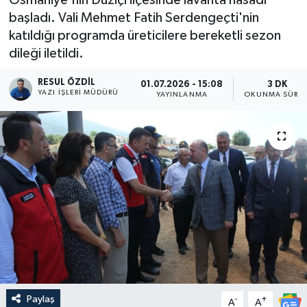
başladı. Vali Mehmet Fatih Serdengeçti'nin
katıldığı programda üreticilere bereketli sezon
dileği iletildi.
RESUL ÖZDIL
01.07.2026 - 15:08
3 DK
YAZI İŞLERI MÜDÜRÜ
YAYINLANMA
OKUNMA SÜRES
Paylaş
-
+
A
A