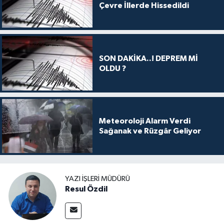
Çevre İllerde Hissedildi
SON DAKİKA..! DEPREM Mİ
OLDU ?
Meteoroloji Alarm Verdi
Sağanak ve Rüzgâr Geliyor
YAZI İŞLERI MÜDÜRÜ
Resul Özdil