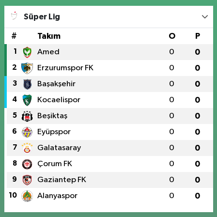
Süper Lig
#
Takım
O
P
1
Amed
0
0
2
Erzurumspor FK
0
0
3
Başakşehir
0
0
4
Kocaelispor
0
0
5
Beşiktaş
0
0
6
Eyüpspor
0
0
7
Galatasaray
0
0
8
Çorum FK
0
0
9
Gaziantep FK
0
0
10
Alanyaspor
0
0