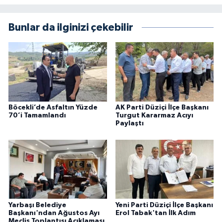
Bunlar da ilginizi çekebilir
Böcekli’de Asfaltın Yüzde
AK Parti Düziçi İlçe Başkanı
70’i Tamamlandı
Turgut Kararmaz Acıyı
Paylaştı
Yarbaşı Belediye
Yeni Parti Düziçi İlçe Başkanı
Başkanı'ndan Ağustos Ayı
Erol Tabak'tan İlk Adım
Meclis Toplantısı Açıklaması