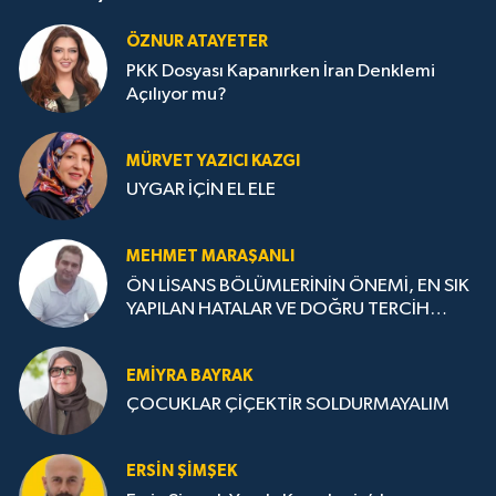
ÖZNUR ATAYETER
PKK Dosyası Kapanırken İran Denklemi
Açılıyor mu?
MÜRVET YAZICI KAZGI
UYGAR İÇİN EL ELE
MEHMET MARAŞANLI
ÖN LİSANS BÖLÜMLERİNİN ÖNEMİ, EN SIK
YAPILAN HATALAR VE DOĞRU TERCİH
STRATEJİLERİ
EMIYRA BAYRAK
ÇOCUKLAR ÇİÇEKTİR SOLDURMAYALIM
ERSIN ŞIMŞEK