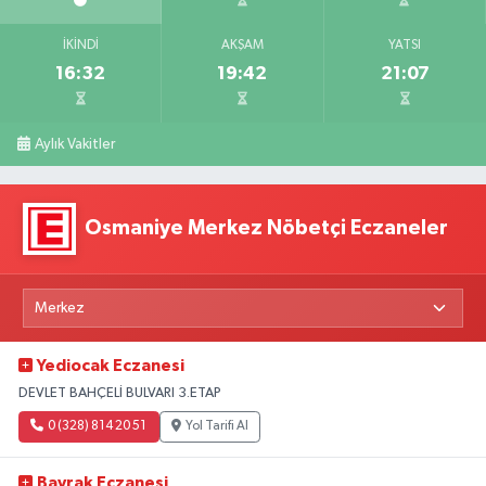
İKINDI
AKŞAM
YATSI
16:32
19:42
21:07
Aylık Vakitler
Osmaniye Merkez Nöbetçi Eczaneler
Yediocak Eczanesi
DEVLET BAHÇELİ BULVARI 3.ETAP
0 (328) 814 20 51
Yol Tarifi Al
Bayrak Eczanesi