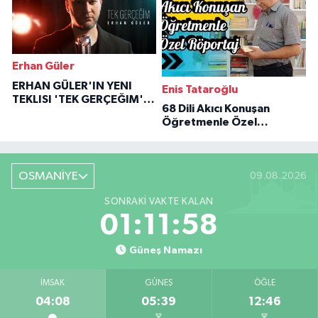
Erhan Güler
ERHAN GÜLER'IN YENI
Enis Tataroğlu
TEKLISI 'TEK GERÇEĞIM'LE
68 Dili Akıcı Konuşan
BÜYÜK DÖNÜŞÜ
Öğretmenle Özel
Röportaj
OSMANİYE
09.08.2026
SONRAKI VAKTE KALAN
01:11:57
Güneş Namazı
İMSAK
GÜNEŞ
ÖĞLE
04:08
05:39
12:46