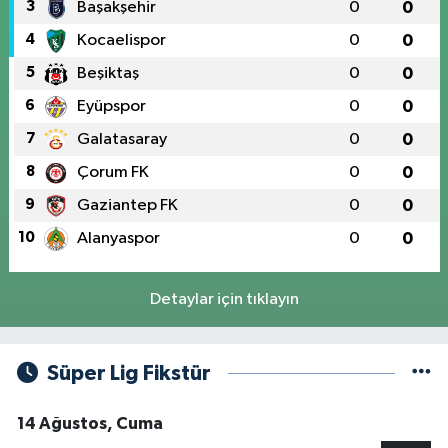
3
Başakşehir
0
0
4
Kocaelispor
0
0
5
Beşiktaş
0
0
6
Eyüpspor
0
0
7
Galatasaray
0
0
8
Çorum FK
0
0
9
Gaziantep FK
0
0
10
Alanyaspor
0
0
Detaylar için tıklayın
Süper Lig Fikstür
14 Ağustos, Cuma