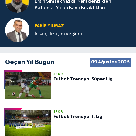
Ersin Şimşek Yazdı: Karadeniz’den
Batum’a, Yolun Bana Bıraktıkları
FAKIR YILMAZ
İnsan, İletişim ve Şura..
Geçen Yıl Bugün
09 Ağustos 2025
SPOR
Futbol: Trendyol Süper Lig
SPOR
Futbol: Trendyol 1. Lig