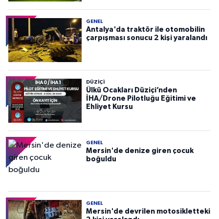
GENEL
Antalya'da traktör ile otomobilin
çarpışması sonucu 2 kişi yaralandı
DÜZIÇI
Ülkü Ocakları Düziçi’nden
İHA/Drone Pilotluğu Eğitimi ve
Ehliyet Kursu
GENEL
Mersin'de denize giren çocuk
boğuldu
GENEL
Mersin'de devrilen motosikletteki