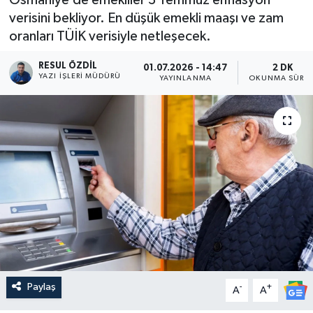
verisini bekliyor. En düşük emekli maaşı ve zam
oranları TÜİK verisiyle netleşecek.
RESUL ÖZDIL
01.07.2026 - 14:47
2 DK
YAZI İŞLERI MÜDÜRÜ
YAYINLANMA
OKUNMA SÜRES
Paylaş
-
+
A
A