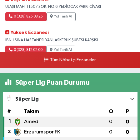
ULAŞI MAH. 11507 SOK. NO:6 YEDİOCAK PARKI CİVARI
0 (328) 825 08 25
Yol Tarifi Al
Yüksek Eczanesi
İBN-İ SİNA HASTANESİ YANI,ASKERLİK ŞUBESİ KARŞISI
0 (328) 812 02 00
Yol Tarifi Al
Tüm Nöbetçi Eczaneler
Süper Lig Puan Durumu
Süper Lig
#
Takım
O
P
1
Amed
0
0
2
Erzurumspor FK
0
0