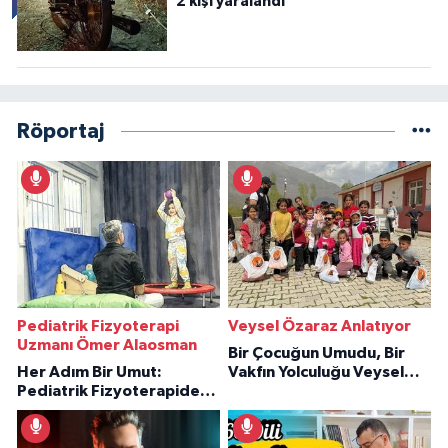
2 kişi yaralandı
Röportaj
Pediatrik Fizyoterapi
Veysel Özaraz Anlatıyor
Uzmanı Ömer Alaosman
Bir Çocuğun Umudu, Bir
Her Adım Bir Umut:
Vakfın Yolculuğu Veysel
Pediatrik Fizyoterapiden
Özaraz Anlatıyor
İlham Veren Hikâyeler