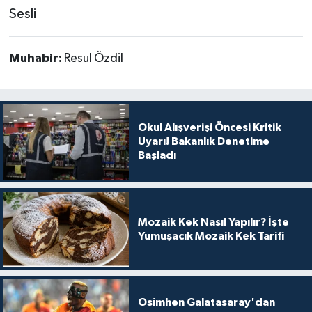
Sesli
Muhabir:
Resul Özdil
Okul Alışverişi Öncesi Kritik
Uyarı! Bakanlık Denetime
Başladı
Mozaik Kek Nasıl Yapılır? İşte
Yumuşacık Mozaik Kek Tarifi
Osimhen Galatasaray'dan