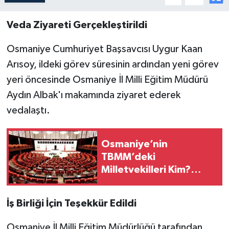
Veda Ziyareti Gerçekleştirildi
Osmaniye Cumhuriyet Başsavcısı Uygur Kaan
Arısoy, ildeki görev süresinin ardından yeni görev
yeri öncesinde Osmaniye İl Milli Eğitim Müdürü
Aydın Albak'ı makamında ziyaret ederek
vedalaştı.
Osmaniye’nin
TBMM’deki
Milletvekilleri Kim?
Siyasi Dağılım Nasıl?
İş Birliği İçin Teşekkür Edildi
Osmaniye İl Milli Eğitim Müdürlüğü tarafından