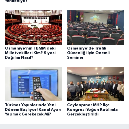
Yenileniyor
Osmaniye’nin TBMM’deki
Osmaniye’de Trafik
Milletvekilleri Kim? Siyasi
Güvenliği İçin Önemli
Dağılım Nasıl?
Seminer
Türksat Yayınlarında Yeni
Ceylanpınar MHP İlçe
Dönem Başlıyor! Kanal Ayarı
Kongresi Yoğun Katılımla
Yapmak Gerekecek Mi?
Gerçekleştirildi