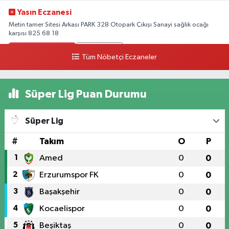
Yasın Eczanesi
Metin tamer Sitesi Arkası PARK 328 Otopark Çıkışı Sanayi sağlık ocağı
karşısı 825 68 18
0 (328) 825 68 18
Yol Tarifi Al
Tüm Nöbetçi Eczaneler
Süper Lig Puan Durumu
Süper Lig
#
Takım
O
P
1
Amed
0
0
2
Erzurumspor FK
0
0
3
Başakşehir
0
0
4
Kocaelispor
0
0
5
Beşiktaş
0
0