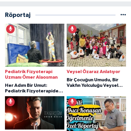
Röportaj
Pediatrik Fizyoterapi
Veysel Özaraz Anlatıyor
Uzmanı Ömer Alaosman
Bir Çocuğun Umudu, Bir
Her Adım Bir Umut:
Vakfın Yolculuğu Veysel
Pediatrik Fizyoterapiden
Özaraz Anlatıyor
İlham Veren Hikâyeler