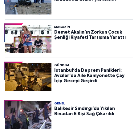
MAGAZİN
Demet Akalın’ın Zorkun Çocuk
Şenliği Kıyafeti Tartışma Yarattı
GÜNDEM
İstanbul’da Deprem Panikleri:
Avcılar’da Aile Kamyonette Çay
İçip Geceyi Geçirdi
GENEL
Balıkesir Sındırgı’da Yıkılan
Binadan 6 Kişi Sağ Çıkarıldı