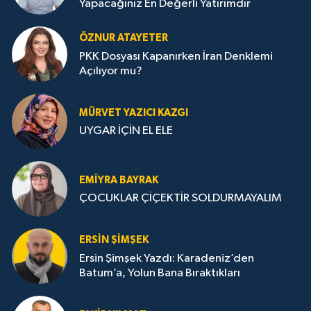
Yapacağınız En Değerli Yatırımdır
ÖZNUR ATAYETER
PKK Dosyası Kapanırken İran Denklemi
Açılıyor mu?
MÜRVET YAZICI KAZGI
UYGAR İÇİN EL ELE
EMIYRA BAYRAK
ÇOCUKLAR ÇİÇEKTİR SOLDURMAYALIM
ERSIN ŞIMŞEK
Ersin Şimşek Yazdı: Karadeniz’den
Batum’a, Yolun Bana Bıraktıkları