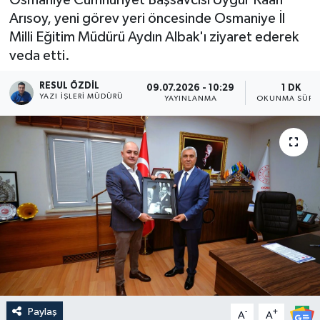
Arısoy, yeni görev yeri öncesinde Osmaniye İl
Milli Eğitim Müdürü Aydın Albak'ı ziyaret ederek
veda etti.
RESUL ÖZDIL
09.07.2026 - 10:29
1 DK
YAZI İŞLERI MÜDÜRÜ
YAYINLANMA
OKUNMA SÜRE
Paylaş
-
+
A
A