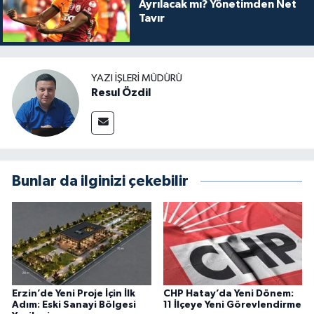
Ayrılacak mı? Yönetimden Net
Tavır
YAZI İŞLERI MÜDÜRÜ
Resul Özdil
Bunlar da ilginizi çekebilir
Erzin’de Yeni Proje İçin İlk
CHP Hatay’da Yeni Dönem:
Adım: Eski Sanayi Bölgesi
11 İlçeye Yeni Görevlendirme