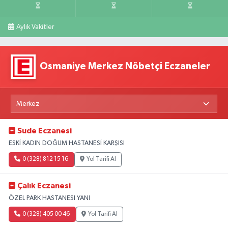
Aylık Vakitler
Osmaniye Merkez Nöbetçi Eczaneler
Sude Eczanesi
ESKİ KADIN DOĞUM HASTANESİ KARŞISI
0 (328) 812 15 16
Yol Tarifi Al
Çalık Eczanesi
ÖZEL PARK HASTANESI YANI
0 (328) 405 00 46
Yol Tarifi Al