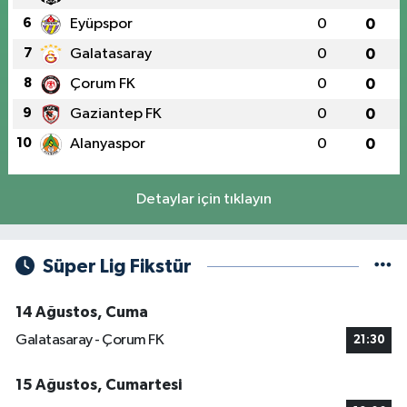
6
Eyüpspor
0
0
7
Galatasaray
0
0
8
Çorum FK
0
0
9
Gaziantep FK
0
0
10
Alanyaspor
0
0
Detaylar için tıklayın
Süper Lig Fikstür
14 Ağustos, Cuma
Galatasaray - Çorum FK
21:30
15 Ağustos, Cumartesi