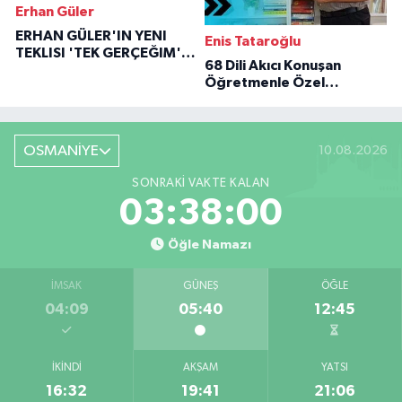
Erhan Güler
ERHAN GÜLER'IN YENI
Enis Tataroğlu
TEKLISI 'TEK GERÇEĞIM'LE
68 Dili Akıcı Konuşan
BÜYÜK DÖNÜŞÜ
Öğretmenle Özel
Röportaj
OSMANİYE
10.08.2026
SONRAKI VAKTE KALAN
03:38:00
Öğle Namazı
İMSAK
GÜNEŞ
ÖĞLE
04:09
05:40
12:45
İKINDI
AKŞAM
YATSI
16:32
19:41
21:06