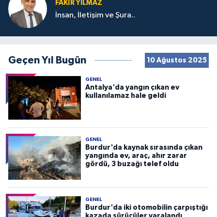
FAKIR YILMAZ
İnsan, İletişim ve Şura..
Geçen Yıl Bugün
10 Ağustos 2025
GENEL
Antalya'da yangın çıkan ev
kullanılamaz hale geldi
GENEL
Burdur'da kaynak sırasında çıkan
yangında ev, araç, ahır zarar
gördü, 3 buzağı telef oldu
GENEL
Burdur'da iki otomobilin çarpıştığı
kazada sürücüler yaralandı