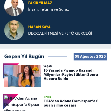
FAKIR YILMAZ
İnsan, İletişim ve Şura..
HASAN KAYA
DECCAL FİTNESİ VE FETÖ GERÇEĞİ
Geçen Yıl Bugün
08 Ağustos 2025
YAŞAM
16 Yaşında Piyango Kazandı,
Milyonları Kaybettikten Sonra
Huzuru Buldu
SPOR
FIFA'dan Adana Demirspor'a 6
puan silme cezası