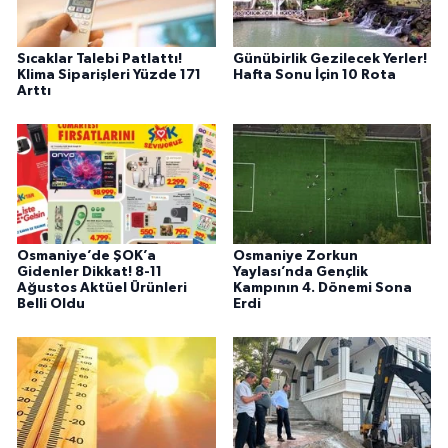
Sıcaklar Talebi Patlattı!
Günübirlik Gezilecek Yerler!
Klima Siparişleri Yüzde 171
Hafta Sonu İçin 10 Rota
Arttı
Osmaniye’de ŞOK’a
Osmaniye Zorkun
Gidenler Dikkat! 8-11
Yaylası’nda Gençlik
Ağustos Aktüel Ürünleri
Kampının 4. Dönemi Sona
Belli Oldu
Erdi