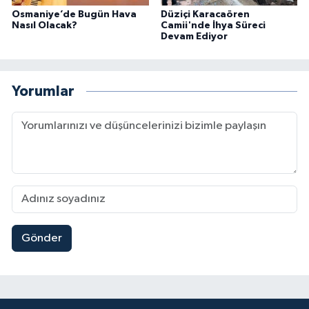
Osmaniye’de Bugün Hava
Düziçi Karacaören
Nasıl Olacak?
Camii'nde İhya Süreci
Devam Ediyor
Yorumlar
Gönder