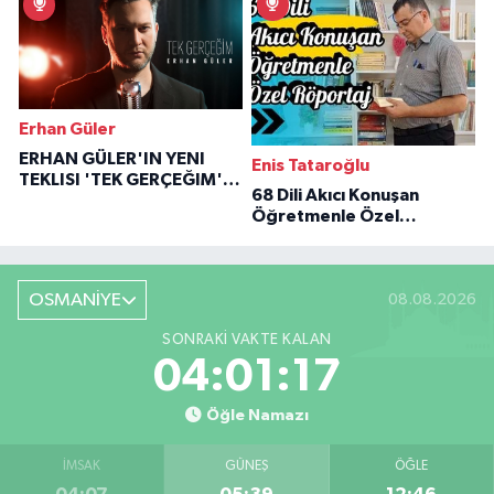
Erhan Güler
ERHAN GÜLER'IN YENI
Enis Tataroğlu
TEKLISI 'TEK GERÇEĞIM'LE
68 Dili Akıcı Konuşan
BÜYÜK DÖNÜŞÜ
Öğretmenle Özel
Röportaj
OSMANİYE
08.08.2026
SONRAKI VAKTE KALAN
04:01:16
Öğle Namazı
İMSAK
GÜNEŞ
ÖĞLE