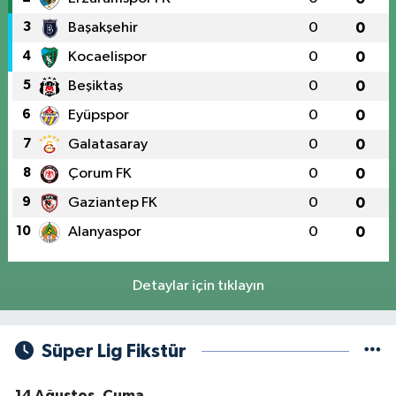
3
Başakşehir
0
0
4
Kocaelispor
0
0
5
Beşiktaş
0
0
6
Eyüpspor
0
0
7
Galatasaray
0
0
8
Çorum FK
0
0
9
Gaziantep FK
0
0
10
Alanyaspor
0
0
Detaylar için tıklayın
Süper Lig Fikstür
14 Ağustos, Cuma