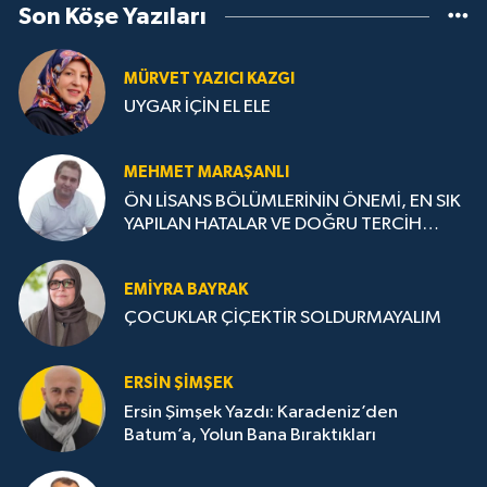
Son Köşe Yazıları
MÜRVET YAZICI KAZGI
UYGAR İÇİN EL ELE
MEHMET MARAŞANLI
ÖN LİSANS BÖLÜMLERİNİN ÖNEMİ, EN SIK
YAPILAN HATALAR VE DOĞRU TERCİH
STRATEJİLERİ
EMIYRA BAYRAK
ÇOCUKLAR ÇİÇEKTİR SOLDURMAYALIM
ERSIN ŞIMŞEK
Ersin Şimşek Yazdı: Karadeniz’den
Batum’a, Yolun Bana Bıraktıkları