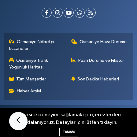
Osmaniye Nöbetçi
Osmaniye Hava Durumu
Eczaneler
Osmaniye Trafik
Puan Durumu ve Fikstür
Yoğunluk Haritası
Tüm Manşetler
Son Dakika Haberleri
Haber Arşivi
Künye
İletişim
Gizlilik Sözleşmesi
En iyi site deneyimi sağlamak için çerezlerden
faydalanıyoruz. Detaylar için lütfen tıklayın.
Haber Yazılımı:
TE Bilişim
TAMAM