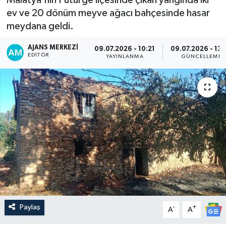
ev ve 20 dönüm meyve ağacı bahçesinde hasar
meydana geldi.
AJANS MERKEZI
09.07.2026 - 10:21
09.07.2026 - 13:
EDITÖR
YAYINLANMA
GÜNCELLEME
Paylaş
-
+
A
A