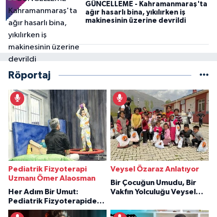
GÜNCELLEME - Kahramanmaraş'ta
ağır hasarlı bina, yıkılırken iş
makinesinin üzerine devrildi
Röportaj
Pediatrik Fizyoterapi
Veysel Özaraz Anlatıyor
Uzmanı Ömer Alaosman
Bir Çocuğun Umudu, Bir
Her Adım Bir Umut:
Vakfın Yolculuğu Veysel
Pediatrik Fizyoterapiden
Özaraz Anlatıyor
İlham Veren Hikâyeler