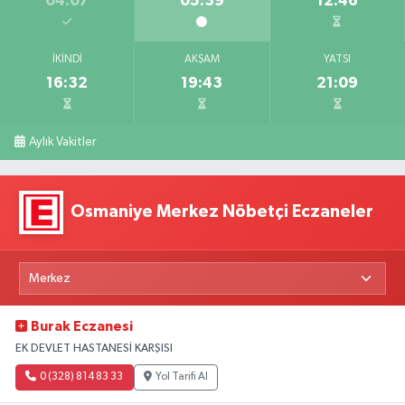
04:07
05:39
12:46
İKINDI
AKŞAM
YATSI
16:32
19:43
21:09
Aylık Vakitler
Osmaniye Merkez Nöbetçi Eczaneler
Burak Eczanesi
EK DEVLET HASTANESİ KARŞISI
0 (328) 814 83 33
Yol Tarifi Al