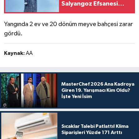
Salyangoz Efsanesi
Yeniden Gündemde
Yangında 2 ev ve 20 dönüm meyve bahçesi zarar
gördü.
Kaynak:
AA
MasterChef 2026 Ana Kadroya
Giren 19. Yarışmacı Kim Oldu?
İşte Yeni İsim
Sıcaklar Talebi Patlattı! Klima
Siparişleri Yüzde 171 Arttı