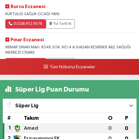
Burcu Eczanesi
KURTULUŞ SAĞLIK OCAĞI YANI
0 (328) 812 56 78
Yol Tarifi Al
Pınar Eczanesi
MİMAR SİNAN MAH. 8546 SOK. NO:4 A (HASAN KESKİNER AİLE SAĞLIĞI
MERKEZİ CİVARI)
0 (328) 826 04 73
Yol Tarifi Al
Tüm Nöbetçi Eczaneler
Süper Lig Puan Durumu
Süper Lig
#
Takım
O
P
1
Amed
0
0
2
Erzurumspor FK
0
0