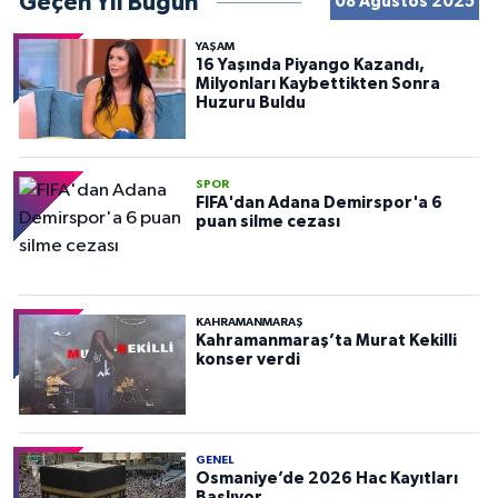
Geçen Yıl Bugün
08 Ağustos 2025
YAŞAM
16 Yaşında Piyango Kazandı,
Milyonları Kaybettikten Sonra
Huzuru Buldu
SPOR
FIFA'dan Adana Demirspor'a 6
puan silme cezası
KAHRAMANMARAŞ
Kahramanmaraş’ta Murat Kekilli
konser verdi
GENEL
Osmaniye’de 2026 Hac Kayıtları
Başlıyor