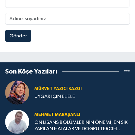
Gönder
Son Köşe Yazıları
MÜRVET YAZICI KAZGI
UYGAR İÇİN EL ELE
MEHMET MARAŞANLI
ÖN LİSANS BÖLÜMLERİNİN ÖNEMİ, EN SIK
YAPILAN HATALAR VE DOĞRU TERCİH