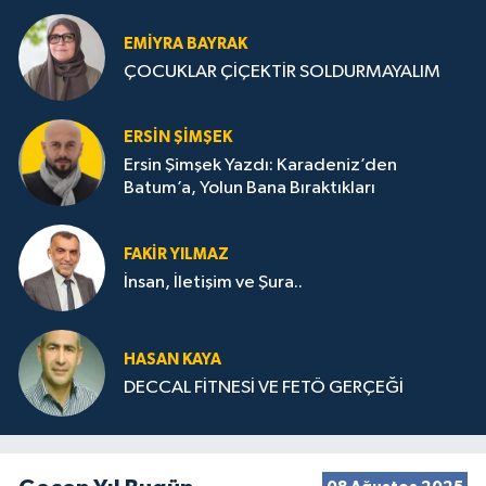
STRATEJİLERİ
EMIYRA BAYRAK
ÇOCUKLAR ÇİÇEKTİR SOLDURMAYALIM
ERSIN ŞIMŞEK
Ersin Şimşek Yazdı: Karadeniz’den
Batum’a, Yolun Bana Bıraktıkları
FAKIR YILMAZ
İnsan, İletişim ve Şura..
HASAN KAYA
DECCAL FİTNESİ VE FETÖ GERÇEĞİ