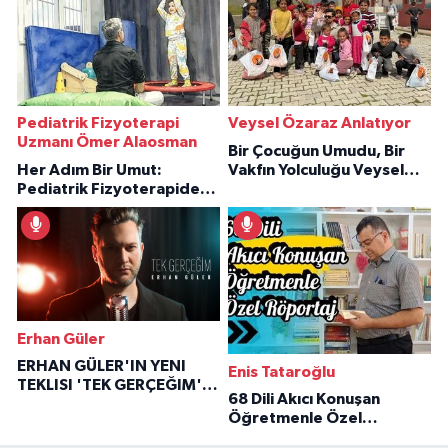
Pediatrik Fizyoterapi
Veysel Özaraz Anlatıyor
Uzmanı Ömer Alaosman
Bir Çocuğun Umudu, Bir
Her Adım Bir Umut:
Vakfın Yolculuğu Veysel
Pediatrik Fizyoterapiden
Özaraz Anlatıyor
İlham Veren Hikâyeler
Erhan Güler
ERHAN GÜLER'IN YENI
Enis Tataroğlu
TEKLISI 'TEK GERÇEĞIM'LE
68 Dili Akıcı Konuşan
BÜYÜK DÖNÜŞÜ
Öğretmenle Özel
Röportaj