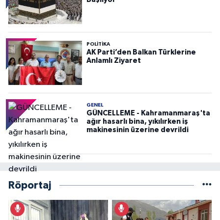
POLITIKA
AK Parti’den Balkan Türklerine
Anlamlı Ziyaret
GENEL
GÜNCELLEME - Kahramanmaraş'ta
ağır hasarlı bina, yıkılırken iş
makinesinin üzerine devrildi
Röportaj