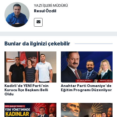
YAZI İŞLERI MÜDÜRÜ
Resul Özdil
Bunlar da ilginizi çekebilir
Kadirli'de YENİ Parti'nin
Anahtar Parti Osmaniye'de
Kurucu İlçe Başkanı Belli
Eğitim Programı Düzenliyor
Oldu