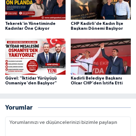
Tekerek'in Yönetiminde
CHP Kadirli'de Kadın İlçe
Kadınlar Öne Çıkıyor
Başkanı Dönemi Başlıyor
Güvel: "İktidar Yürüyüşü
Kadirli Belediye Başkanı
Osmaniye'den Başlıyor"
Olcar CHP’den İstifa Etti
Yorumlar