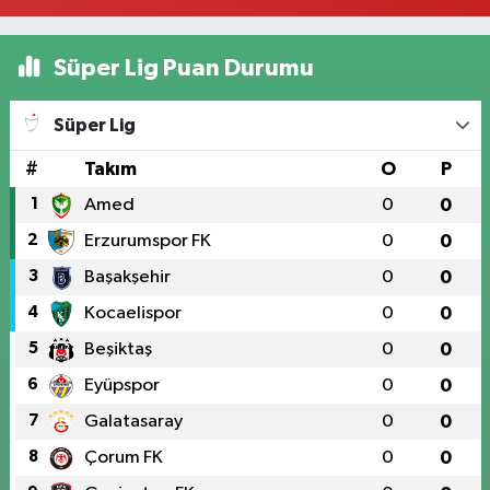
Süper Lig Puan Durumu
Süper Lig
#
Takım
O
P
1
Amed
0
0
2
Erzurumspor FK
0
0
3
Başakşehir
0
0
4
Kocaelispor
0
0
5
Beşiktaş
0
0
6
Eyüpspor
0
0
7
Galatasaray
0
0
8
Çorum FK
0
0