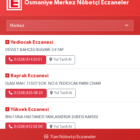
Osmaniye Merkez Nöbetçi Eczaneler
Yediocak Eczanesi
DEVLET BAHÇELİ BULVARI 3.ETAP
0 (328) 814 20 51
Yol Tarifi Al
Bayrak Eczanesi
ULAŞI MAH. 11507 SOK. NO:6 YEDİOCAK PARKI CİVARI
0 (328) 825 08 25
Yol Tarifi Al
Yüksek Eczanesi
İBN-İ SİNA HASTANESİ YANI,ASKERLİK ŞUBESİ KARŞISI
0 (328) 812 02 00
Yol Tarifi Al
Tüm Nöbetçi Eczaneler