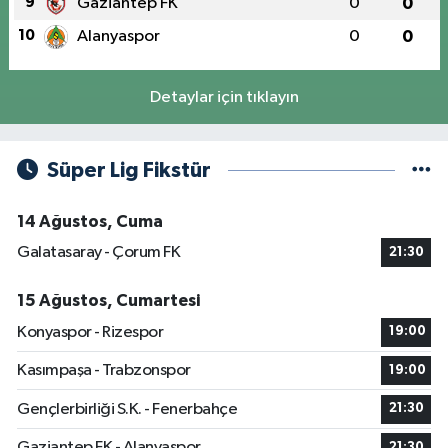
9
Gaziantep FK
0
0
10
Alanyaspor
0
0
Detaylar için tıklayın
Süper Lig Fikstür
14 Ağustos, Cuma
Galatasaray - Çorum FK
21:30
15 Ağustos, Cumartesi
Konyaspor - Rizespor
19:00
Kasımpaşa - Trabzonspor
19:00
Gençlerbirliği S.K. - Fenerbahçe
21:30
Gaziantep FK - Alanyaspor
21:30