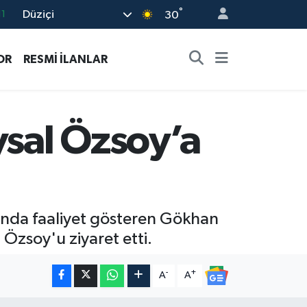
°
Düziçi
30
8
2
OR
RESMİ İLANLAR
8
3
4
sal Özsoy’a
nında faaliyet gösteren Gökhan
Özsoy'u ziyaret etti.
-
+
A
A