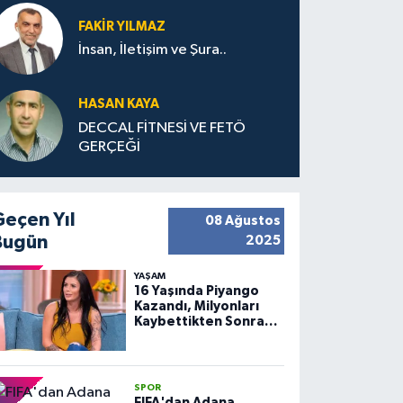
FAKIR YILMAZ
İnsan, İletişim ve Şura..
HASAN KAYA
DECCAL FİTNESİ VE FETÖ
GERÇEĞİ
Geçen Yıl
08 Ağustos
Bugün
2025
YAŞAM
16 Yaşında Piyango
Kazandı, Milyonları
Kaybettikten Sonra
Huzuru Buldu
SPOR
FIFA'dan Adana