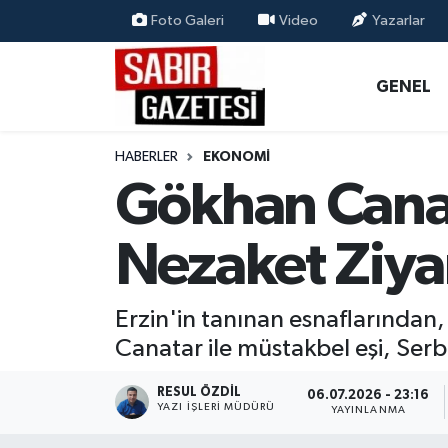
Foto Galeri
Video
Yazarlar
GENEL
Osmaniye Nöbetçi Eczaneler
GENEL
ÖZEL HABER
Osmaniye Hava Durumu
HABERLER
EKONOMI
OSMANİYE
Osmaniye Trafik Yoğunluk Haritası
Gökhan Canat
MAGAZİN
Süper Lig Puan Durumu ve Fikstür
Nezaket Ziya
EKONOMİ
Tüm Manşetler
Erzin'in tanınan esnaflarından
SPOR
Son Dakika Haberleri
Canatar ile müstakbel eşi, Ser
RESMİ İLANLAR
Haber Arşivi
RESUL ÖZDIL
06.07.2026 - 23:16
YAZI İŞLERI MÜDÜRÜ
YAYINLANMA