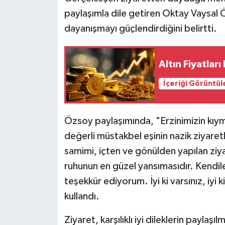
paylaşımla dile getiren Oktay Vaysal 
dayanışmayı güçlendirdiğini belirtti.
Altın Fiyatlar
İçeriği Görüntül
Özsoy paylaşımında, "Erzinimizin kıy
değerli müstakbel eşinin nazik ziyaret
samimi, içten ve gönülden yapılan ziy
ruhunun en güzel yansımasıdır. Kendiler
teşekkür ediyorum. İyi ki varsınız, iyi k
kullandı.
Ziyaret, karşılıklı iyi dileklerin paylaş