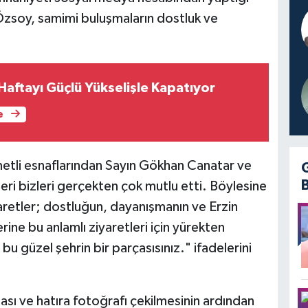
Özsoy, samimi buluşmaların dostluk ve
ı Haftayı Güçlü Yükselişle Kapatıyor
e
metli esnaflarından Sayın Gökhan Canatar ve
leri bizleri gerçekten çok mutlu etti. Böylesine
aretler; dostluğun, dayanışmanın ve Erzin
ine bu anlamlı ziyaretleri için yürekten
i bu güzel şehrin bir parçasısınız." ifadelerini
ılması ve hatıra fotoğrafı çekilmesinin ardından