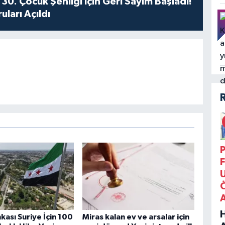
30. Çocuk Şenliği İçin Geri Sayım Başladı!
ları Açıldı
P
F
kası Suriye İçin 100
Miras kalan ev ve arsalar için