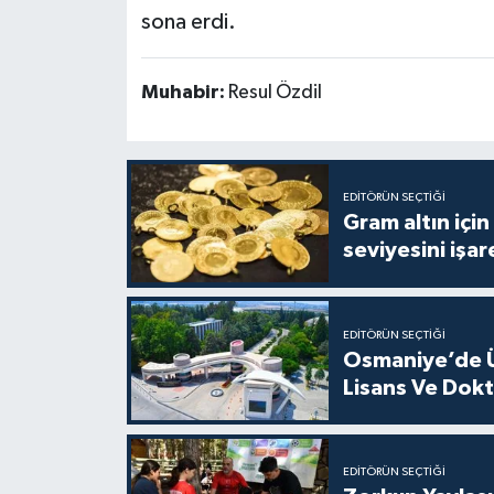
sona erdi.
Muhabir:
Resul Özdil
EDITÖRÜN SEÇTIĞI
Gram altın içi
seviyesini işar
EDITÖRÜN SEÇTIĞI
Osmaniye’de Ün
Lisans Ve Dokt
EDITÖRÜN SEÇTIĞI