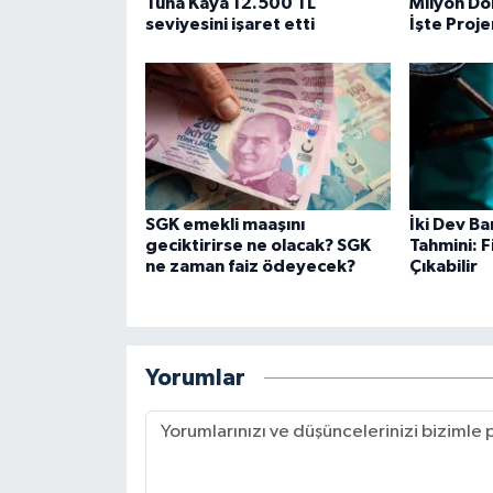
Tuna Kaya 12.500 TL
Milyon Dol
seviyesini işaret etti
İşte Proje
SGK emekli maaşını
İki Dev B
geciktirirse ne olacak? SGK
Tahmini: F
ne zaman faiz ödeyecek?
Çıkabilir
Yorumlar