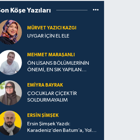
Son Köşe Yazıları
MÜRVET YAZICI KAZGI
UYGAR İÇİN EL ELE
MEHMET MARAŞANLI
ÖN LİSANS BÖLÜMLERİNİN
ÖNEMİ, EN SIK YAPILAN
HATALAR VE DOĞRU TERCİH
STRATEJİLERİ
EMIYRA BAYRAK
ÇOCUKLAR ÇİÇEKTİR
SOLDURMAYALIM
ERSIN ŞIMŞEK
Ersin Şimşek Yazdı:
Karadeniz’den Batum’a, Yolun
Bana Bıraktıkları