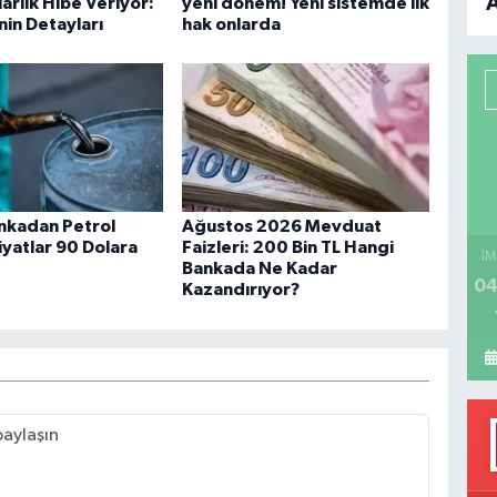
arlık Hibe Veriyor:
yeni dönem! Yeni sistemde ilk
nin Detayları
hak onlarda
B
P
H
ankadan Petrol
Ağustos 2026 Mevduat
iyatlar 90 Dolara
Faizleri: 200 Bin TL Hangi
İM
Bankada Ne Kadar
04
Kazandırıyor?