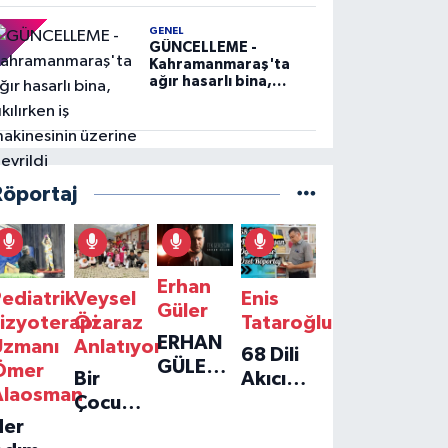
GENEL
GÜNCELLEME -
Kahramanmaraş'ta
ağır hasarlı bina,
yıkılırken iş
makinesinin üzerine
devrildi
Röportaj
Erhan
ediatrik
Veysel
Enis
Güler
izyoterapi
Özaraz
Tataroğlu
ERHAN
Uzmanı
Anlatıyor
68 Dili
GÜLER'IN
Ömer
Bir
Akıcı
YENI
Alaosman
Çocuğun
Konuşan
TEKLISI
Her
Umudu,
Öğretmenle
'TEK