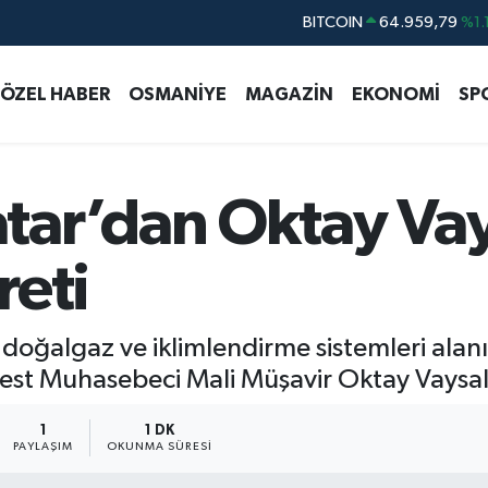
DOLAR
47,7436
%0.1
EURO
55,2510
%0.3
ÖZEL HABER
OSMANİYE
MAGAZİN
EKONOMİ
SP
STERLİN
64,4811
%0.3
GRAM ALTIN
6660.55
%0.0
BİST100
13.779
%-1
ar’dan Oktay Vay
reti
, doğalgaz ve iklimlendirme sistemleri ala
best Muhasebeci Mali Müşavir Oktay Vaysal 
1
1 DK
PAYLAŞIM
OKUNMA SÜRESI