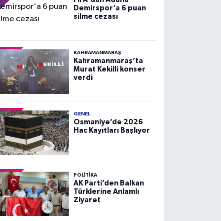
Demirspor'a 6 puan
silme cezası
KAHRAMANMARAŞ
Kahramanmaraş’ta
Murat Kekilli konser
verdi
GENEL
Osmaniye’de 2026
Hac Kayıtları Başlıyor
POLITIKA
AK Parti’den Balkan
Türklerine Anlamlı
Ziyaret