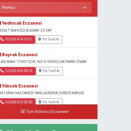
Yediocak Eczanesi
EVLET BAHÇELİ BULVARI 3.ETAP
0 (328) 814 20 51
Yol Tarifi Al
Bayrak Eczanesi
LAŞI MAH. 11507 SOK. NO:6 YEDİOCAK PARKI CİVARI
0 (328) 825 08 25
Yol Tarifi Al
Yüksek Eczanesi
BN-İ SİNA HASTANESİ YANI,ASKERLİK ŞUBESİ KARŞISI
0 (328) 812 02 00
Yol Tarifi Al
Tüm Nöbetçi Eczaneler