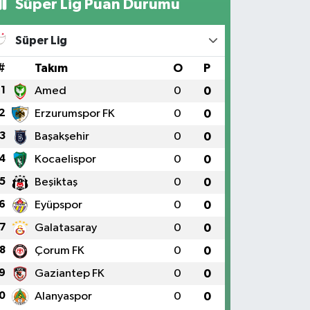
Süper Lig Puan Durumu
Süper Lig
#
Takım
O
P
1
Amed
0
0
2
Erzurumspor FK
0
0
3
Başakşehir
0
0
4
Kocaelispor
0
0
5
Beşiktaş
0
0
6
Eyüpspor
0
0
7
Galatasaray
0
0
8
Çorum FK
0
0
9
Gaziantep FK
0
0
0
Alanyaspor
0
0