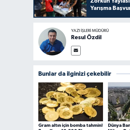
Zorkun Yaylası 
Yarışma Başvuru
YAZI İŞLERI MÜDÜRÜ
Resul Özdil
Bunlar da ilginizi çekebilir
Gram altın için bomba tahmin!
Dünya Ban