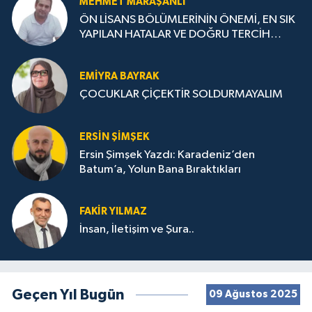
MEHMET MARAŞANLI
ÖN LİSANS BÖLÜMLERİNİN ÖNEMİ, EN SIK
YAPILAN HATALAR VE DOĞRU TERCİH
STRATEJİLERİ
EMIYRA BAYRAK
ÇOCUKLAR ÇİÇEKTİR SOLDURMAYALIM
ERSIN ŞIMŞEK
Ersin Şimşek Yazdı: Karadeniz’den
Batum’a, Yolun Bana Bıraktıkları
FAKIR YILMAZ
İnsan, İletişim ve Şura..
Geçen Yıl Bugün
09 Ağustos 2025