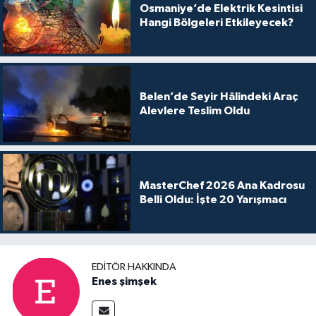
Osmaniye’de Elektrik Kesintisi
Hangi Bölgeleri Etkileyecek?
Belen’de Seyir Hâlindeki Araç
Alevlere Teslim Oldu
MasterChef 2026 Ana Kadrosu
Belli Oldu: İşte 20 Yarışmacı
EDITÖR HAKKINDA
Enes şimşek