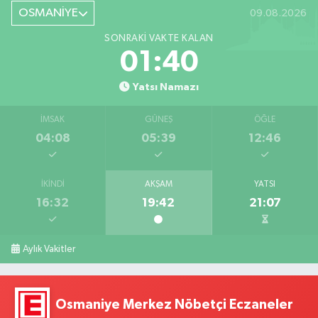
OSMANİYE
09.08.2026
SONRAKI VAKTE KALAN
01:39
Yatsı Namazı
İMSAK
GÜNEŞ
ÖĞLE
04:08
05:39
12:46
İKINDI
AKŞAM
YATSI
16:32
19:42
21:07
Aylık Vakitler
Osmaniye Merkez Nöbetçi Eczaneler