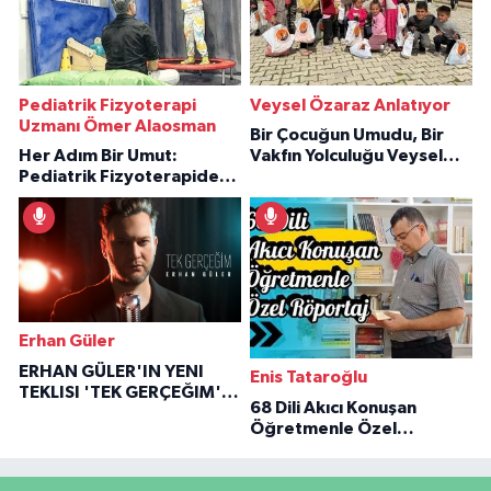
Pediatrik Fizyoterapi
Veysel Özaraz Anlatıyor
Uzmanı Ömer Alaosman
Bir Çocuğun Umudu, Bir
Her Adım Bir Umut:
Vakfın Yolculuğu Veysel
Pediatrik Fizyoterapiden
Özaraz Anlatıyor
İlham Veren Hikâyeler
Erhan Güler
ERHAN GÜLER'IN YENI
Enis Tataroğlu
TEKLISI 'TEK GERÇEĞIM'LE
68 Dili Akıcı Konuşan
BÜYÜK DÖNÜŞÜ
Öğretmenle Özel
Röportaj