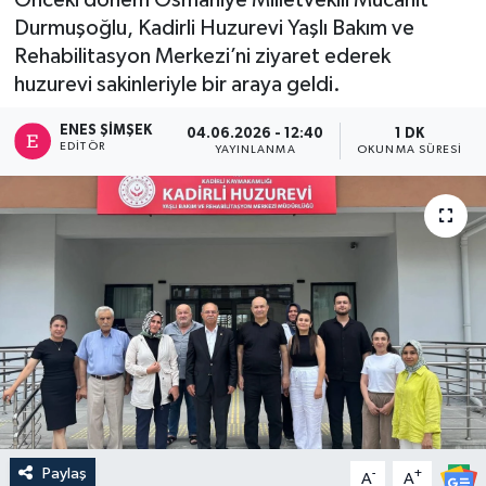
Durmuşoğlu, Kadirli Huzurevi Yaşlı Bakım ve
Rehabilitasyon Merkezi’ni ziyaret ederek
huzurevi sakinleriyle bir araya geldi.
ENES ŞIMŞEK
04.06.2026 - 12:40
1 DK
EDITÖR
YAYINLANMA
OKUNMA SÜRESI
Paylaş
-
+
A
A