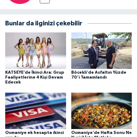
Bunlar da ilginizi çekebilir
KATSEYE’de İkinci Ara: Grup
Böcekli’de Asfaltın Yüzde
Faaliyetlerine 4 Kişi Devam
70’i Tamamlandı
Edecek
Osmaniye ek hesapta ikinci
Osmaniye’de Hafta Sonu Ne