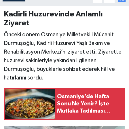
Kadirli Huzurevinde Anlamlı
Ziyaret
Önceki dönem Osmaniye Milletvekili Mücahit
Durmuşoğlu, Kadirli Huzurevi Yaşlı Bakım ve
Rehabilitasyon Merkezi’ni ziyaret etti. Ziyarette
huzurevi sakinleriyle yakından ilgilenen
Durmuşoğlu, büyüklerle sohbet ederek hâl ve
hatırlarını sordu.
Osmaniye’de Hafta
Sonu Ne Yenir? İşte
Mutlaka Tadılması
Gereken Yöresel
Lezzetler