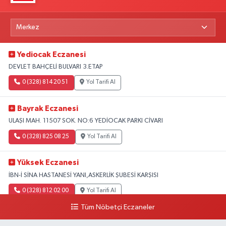
Yediocak Eczanesi
DEVLET BAHÇELİ BULVARI 3.ETAP
0 (328) 814 20 51
Yol Tarifi Al
Bayrak Eczanesi
ULAŞI MAH. 11507 SOK. NO:6 YEDİOCAK PARKI CİVARI
0 (328) 825 08 25
Yol Tarifi Al
Yüksek Eczanesi
İBN-İ SİNA HASTANESİ YANI,ASKERLİK ŞUBESİ KARŞISI
0 (328) 812 02 00
Yol Tarifi Al
Tüm Nöbetçi Eczaneler