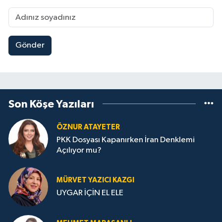
Gönder
Son Köşe Yazıları
ÖZNUR ATAYETER
PKK Dosyası Kapanırken İran Denklemi
Açılıyor mu?
MÜRVET YAZICI KAZGI
UYGAR İÇİN EL ELE