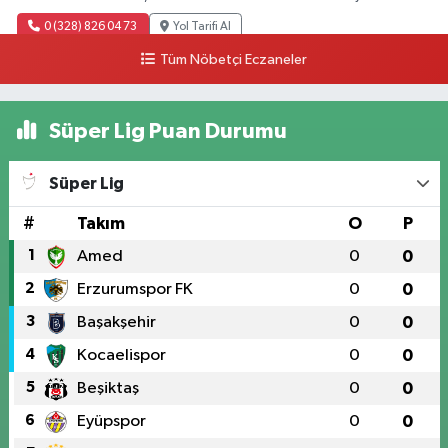
0 (328) 826 04 73
Yol Tarifi Al
Tüm Nöbetçi Eczaneler
Süper Lig Puan Durumu
Süper Lig
#
Takım
O
P
1
Amed
0
0
2
Erzurumspor FK
0
0
3
Başakşehir
0
0
4
Kocaelispor
0
0
5
Beşiktaş
0
0
6
Eyüpspor
0
0