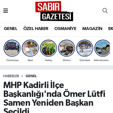
GENEL
Osmaniye Nöbetçi Eczaneler
GENEL
ÖZEL HABER
OSMANİYE
MAGAZİN
E
ÖZEL HABER
Osmaniye Hava Durumu
OSMANİYE
Osmaniye Trafik Yoğunluk Haritası
MAGAZİN
Süper Lig Puan Durumu ve Fikstür
Osmaniye
Spor
Hatay
Düziçi
Gündem
Kahramanmaraş
EKONOMİ
Tüm Manşetler
HABERLER
GENEL
MHP Kadirli İlçe
SPOR
Son Dakika Haberleri
Başkanlığı'nda Ömer Lütfi
RESMİ İLANLAR
Haber Arşivi
Samen Yeniden Başkan
Seçildi