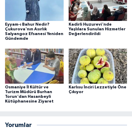
Eyyam-ı Bahur Nedir?
Kadirli Huzurevi'nde
Çukurova'nın Asırlık
Yaşlılara Sunulan Hizmetler
Salyangoz Efsanesi Yeniden
Değerlendirildi
Gündemde
Osmaniye İl Kültür ve
Karlısu İnciri Lezzetiyle Öne
Turizm Müdürü Burhan
Çıkıyor
Torun'dan Hasanbeyli
Kütüphanesine Ziyaret
Yorumlar