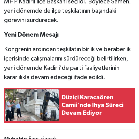
MHP Kadirli İlçe Başkanı seçildi. Böylece Samen,
yeni dönemde de ilçe teşkilatının başındaki
görevini sürdürecek.
Yeni Dönem Mesajı
Kongrenin ardından teşkilatın birlik ve beraberlik
içerisinde çalışmalarını sürdüreceği belirtilirken,
yeni dönemde Kadirli'de parti faaliyetlerinin
kararlılıkla devam edeceği ifade edildi.
Düziçi Karacaören
Camii'nde İhya Süreci
Devam Ediyor
Muhabir:
Enes şimşek