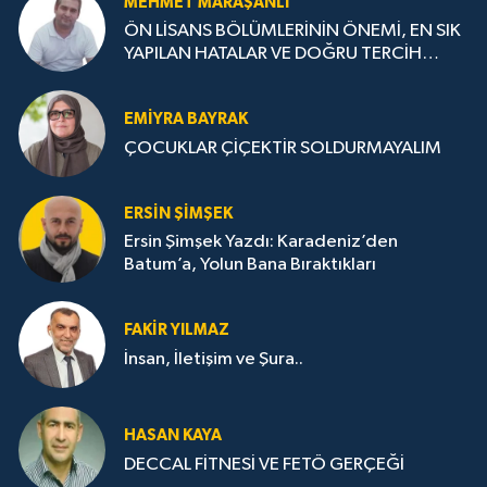
MEHMET MARAŞANLI
ÖN LİSANS BÖLÜMLERİNİN ÖNEMİ, EN SIK
YAPILAN HATALAR VE DOĞRU TERCİH
STRATEJİLERİ
EMIYRA BAYRAK
ÇOCUKLAR ÇİÇEKTİR SOLDURMAYALIM
ERSIN ŞIMŞEK
Ersin Şimşek Yazdı: Karadeniz’den
Batum’a, Yolun Bana Bıraktıkları
FAKIR YILMAZ
İnsan, İletişim ve Şura..
HASAN KAYA
DECCAL FİTNESİ VE FETÖ GERÇEĞİ