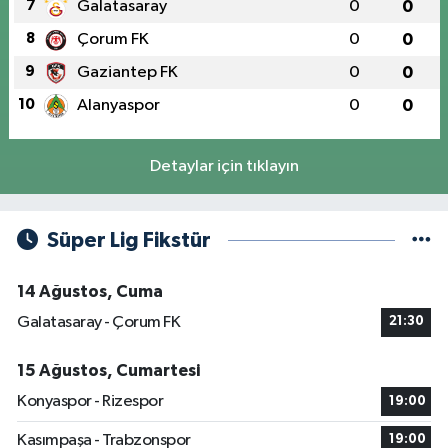
7
Galatasaray
0
0
8
Çorum FK
0
0
9
Gaziantep FK
0
0
10
Alanyaspor
0
0
Detaylar için tıklayın
Süper Lig Fikstür
14 Ağustos, Cuma
Galatasaray - Çorum FK
21:30
15 Ağustos, Cumartesi
Konyaspor - Rizespor
19:00
Kasımpaşa - Trabzonspor
19:00