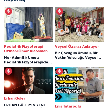
Pediatrik Fizyoterapi
Veysel Özaraz Anlatıyor
Uzmanı Ömer Alaosman
Bir Çocuğun Umudu, Bir
Her Adım Bir Umut:
Vakfın Yolculuğu Veysel
Pediatrik Fizyoterapiden
Özaraz Anlatıyor
İlham Veren Hikâyeler
Erhan Güler
ERHAN GÜLER'IN YENI
Enis Tataroğlu