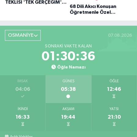
TEKLISI 'TEK GERÇEĞIM'LE
68 Dili Akıcı Konuşan
BÜYÜK DÖNÜŞÜ
Öğretmenle Özel
Röportaj
OSMANİYE
07.08.2026
SONRAKI VAKTE KALAN
01:30:35
Öğle Namazı
İMSAK
GÜNEŞ
ÖĞLE
04:06
05:38
12:46
İKINDI
AKŞAM
YATSI
16:33
19:44
21:10