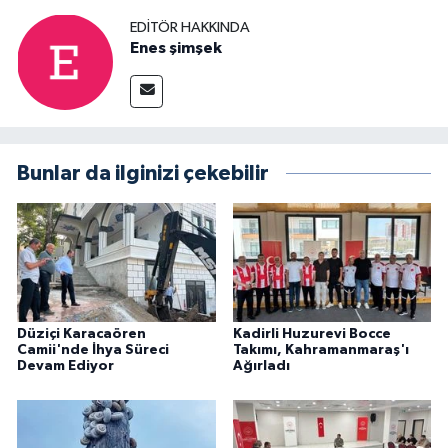
EDITÖR HAKKINDA
Enes şimşek
Bunlar da ilginizi çekebilir
Düziçi Karacaören
Kadirli Huzurevi Bocce
Camii'nde İhya Süreci
Takımı, Kahramanmaraş'ı
Devam Ediyor
Ağırladı