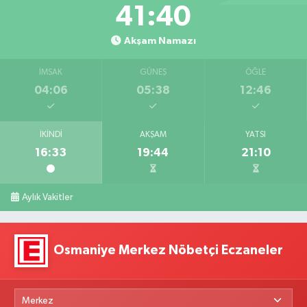
41:39
Akşam Namazı
İMSAK
GÜNEŞ
ÖĞLE
04:06
05:38
12:46
İKINDI
AKŞAM
YATSI
16:33
19:44
21:10
Aylık Vakitler
Osmaniye Merkez Nöbetçi Eczaneler