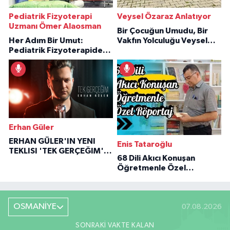
Pediatrik Fizyoterapi
Veysel Özaraz Anlatıyor
Uzmanı Ömer Alaosman
Bir Çocuğun Umudu, Bir
Her Adım Bir Umut:
Vakfın Yolculuğu Veysel
Pediatrik Fizyoterapiden
Özaraz Anlatıyor
İlham Veren Hikâyeler
Erhan Güler
ERHAN GÜLER'IN YENI
Enis Tataroğlu
TEKLISI 'TEK GERÇEĞIM'LE
68 Dili Akıcı Konuşan
BÜYÜK DÖNÜŞÜ
Öğretmenle Özel
Röportaj
OSMANİYE
07.08.2026
SONRAKI VAKTE KALAN