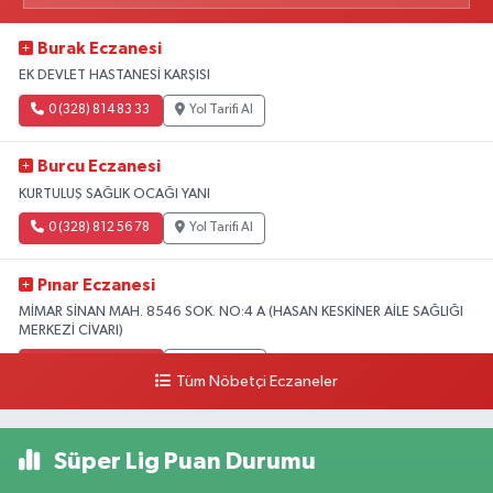
Burak Eczanesi
EK DEVLET HASTANESİ KARŞISI
0 (328) 814 83 33
Yol Tarifi Al
Burcu Eczanesi
KURTULUŞ SAĞLIK OCAĞI YANI
0 (328) 812 56 78
Yol Tarifi Al
Pınar Eczanesi
MİMAR SİNAN MAH. 8546 SOK. NO:4 A (HASAN KESKİNER AİLE SAĞLIĞI
MERKEZİ CİVARI)
0 (328) 826 04 73
Yol Tarifi Al
Tüm Nöbetçi Eczaneler
Süper Lig Puan Durumu