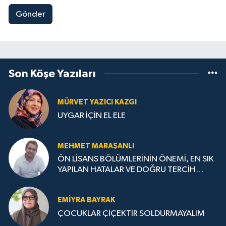
Gönder
Son Köşe Yazıları
MÜRVET YAZICI KAZGI
UYGAR İÇİN EL ELE
MEHMET MARAŞANLI
ÖN LİSANS BÖLÜMLERİNİN ÖNEMİ, EN SIK
YAPILAN HATALAR VE DOĞRU TERCİH
STRATEJİLERİ
EMIYRA BAYRAK
ÇOCUKLAR ÇİÇEKTİR SOLDURMAYALIM