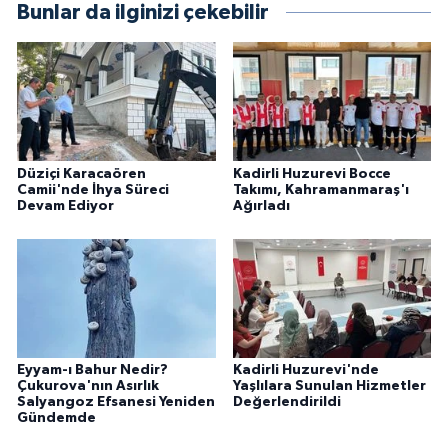
Bunlar da ilginizi çekebilir
Düziçi Karacaören
Kadirli Huzurevi Bocce
Camii'nde İhya Süreci
Takımı, Kahramanmaraş'ı
Devam Ediyor
Ağırladı
Eyyam-ı Bahur Nedir?
Kadirli Huzurevi'nde
Çukurova'nın Asırlık
Yaşlılara Sunulan Hizmetler
Salyangoz Efsanesi Yeniden
Değerlendirildi
Gündemde