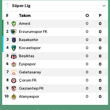
Süper Lig
#
Takım
O
P
1
Amed
0
0
2
Erzurumspor FK
0
0
3
Başakşehir
0
0
4
Kocaelispor
0
0
5
Beşiktaş
0
0
6
Eyüpspor
0
0
7
Galatasaray
0
0
8
Çorum FK
0
0
9
Gaziantep FK
0
0
10
Alanyaspor
0
0