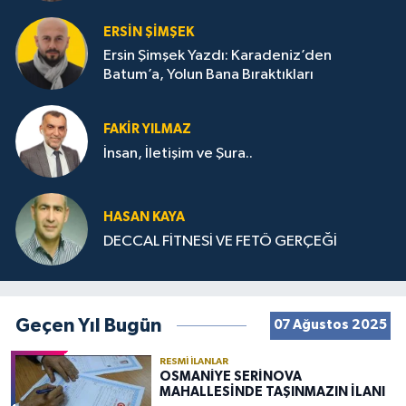
ERSIN ŞIMŞEK
Ersin Şimşek Yazdı: Karadeniz’den
Batum’a, Yolun Bana Bıraktıkları
FAKIR YILMAZ
İnsan, İletişim ve Şura..
HASAN KAYA
DECCAL FİTNESİ VE FETÖ GERÇEĞİ
Geçen Yıl Bugün
07 Ağustos 2025
RESMI İLANLAR
OSMANİYE SERİNOVA
MAHALLESİNDE TAŞINMAZIN İLANI