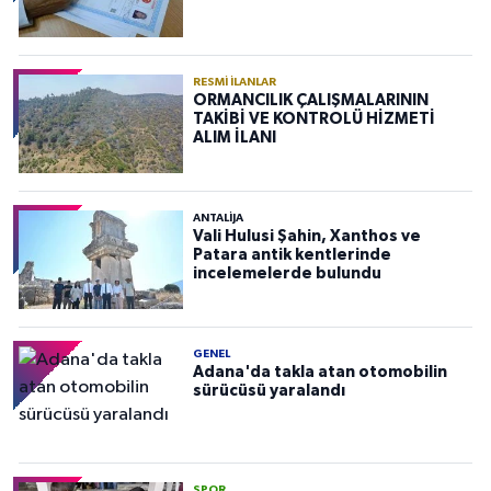
RESMI İLANLAR
ORMANCILIK ÇALIŞMALARININ
TAKİBİ VE KONTROLÜ HİZMETİ
ALIM İLANI
ANTALIJA
Vali Hulusi Şahin, Xanthos ve
Patara antik kentlerinde
incelemelerde bulundu
GENEL
Adana'da takla atan otomobilin
sürücüsü yaralandı
SPOR