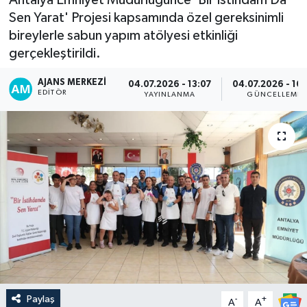
Sen Yarat' Projesi kapsamında özel gereksinimli
bireylerle sabun yapım atölyesi etkinliği
gerçekleştirildi.
AJANS MERKEZI
04.07.2026 - 13:07
04.07.2026 - 16
EDITÖR
YAYINLANMA
GÜNCELLEME
Paylaş
-
+
A
A