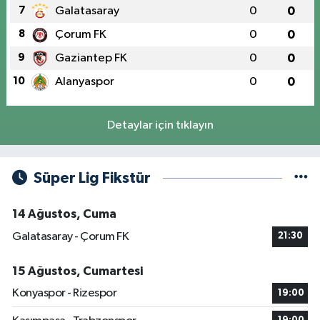
7
Galatasaray
0
0
8
Çorum FK
0
0
9
Gaziantep FK
0
0
10
Alanyaspor
0
0
Detaylar için tıklayın
Süper Lig Fikstür
14 Ağustos, Cuma
Galatasaray - Çorum FK
21:30
15 Ağustos, Cumartesi
Konyaspor - Rizespor
19:00