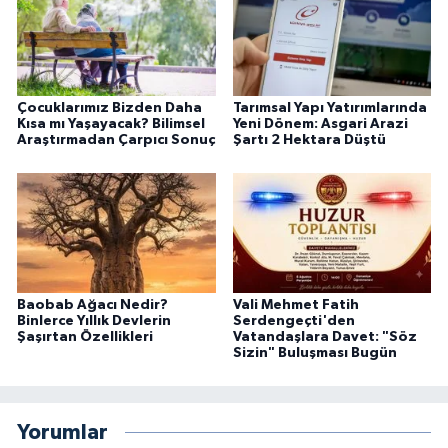
Çocuklarımız Bizden Daha
Tarımsal Yapı Yatırımlarında
Kısa mı Yaşayacak? Bilimsel
Yeni Dönem: Asgari Arazi
Araştırmadan Çarpıcı Sonuç
Şartı 2 Hektara Düştü
Baobab Ağacı Nedir?
Vali Mehmet Fatih
Binlerce Yıllık Devlerin
Serdengeçti'den
Şaşırtan Özellikleri
Vatandaşlara Davet: "Söz
Sizin" Buluşması Bugün
Yorumlar