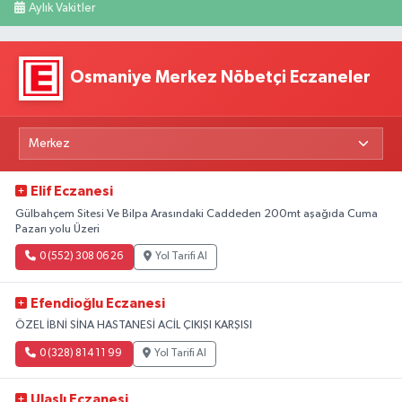
Aylık Vakitler
Osmaniye Merkez Nöbetçi Eczaneler
Elif Eczanesi
Gülbahçem Sitesi Ve Bilpa Arasındaki Caddeden 200mt aşağıda Cuma
Pazarı yolu Üzeri
0 (552) 308 06 26
Yol Tarifi Al
Efendioğlu Eczanesi
ÖZEL İBNİ SİNA HASTANESİ ACİL ÇIKIŞI KARŞISI
0 (328) 814 11 99
Yol Tarifi Al
Ulaşlı Eczanesi