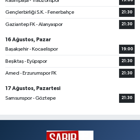
Kasımpaşa - Trabzonspor
19:00
Gençlerbirliği S.K. - Fenerbahçe
21:30
Gaziantep FK - Alanyaspor
21:30
16 Ağustos, Pazar
Başakşehir - Kocaelispor
19:00
Beşiktaş - Eyüpspor
21:30
Amed - Erzurumspor FK
21:30
17 Ağustos, Pazartesi
Samsunspor - Göztepe
21:30