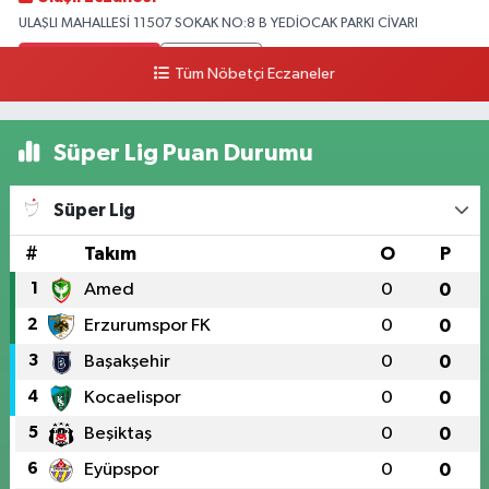
ULAŞLI MAHALLESİ 11507 SOKAK NO:8 B YEDİOCAK PARKI CİVARI
0 (546) 158 81 80
Yol Tarifi Al
Tüm Nöbetçi Eczaneler
Süper Lig Puan Durumu
Süper Lig
#
Takım
O
P
1
Amed
0
0
2
Erzurumspor FK
0
0
3
Başakşehir
0
0
4
Kocaelispor
0
0
5
Beşiktaş
0
0
6
Eyüpspor
0
0