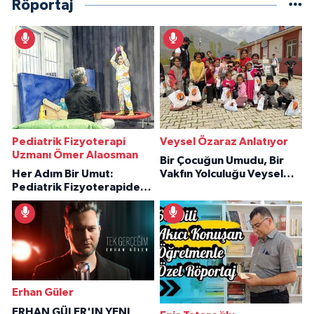
Röportaj
Pediatrik Fizyoterapi
Veysel Özaraz Anlatıyor
Uzmanı Ömer Alaosman
Bir Çocuğun Umudu, Bir
Her Adım Bir Umut:
Vakfın Yolculuğu Veysel
Pediatrik Fizyoterapiden
Özaraz Anlatıyor
İlham Veren Hikâyeler
Erhan Güler
ERHAN GÜLER'IN YENI