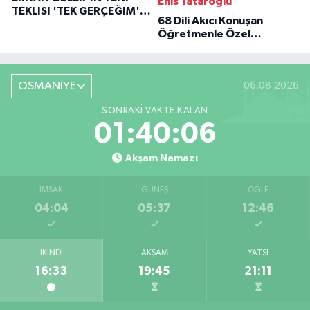
Enis Tataroğlu
TEKLISI 'TEK GERÇEĞIM'LE
68 Dili Akıcı Konuşan
BÜYÜK DÖNÜŞÜ
Öğretmenle Özel
Röportaj
OSMANİYE
06.08.2026
SONRAKI VAKTE KALAN
01:40:05
Akşam Namazı
İMSAK
GÜNEŞ
ÖĞLE
04:04
05:37
12:46
İKINDI
AKŞAM
YATSI
16:33
19:45
21:11