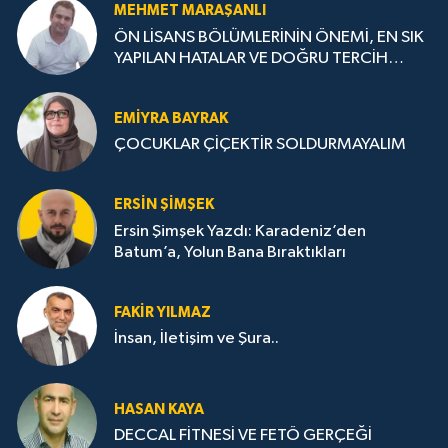
MEHMET MARAŞANLI
ÖN LİSANS BÖLÜMLERİNİN ÖNEMİ, EN SIK
YAPILAN HATALAR VE DOĞRU TERCİH
STRATEJİLERİ
EMIYRA BAYRAK
ÇOCUKLAR ÇİÇEKTİR SOLDURMAYALIM
ERSIN ŞIMŞEK
Ersin Şimşek Yazdı: Karadeniz’den
Batum’a, Yolun Bana Bıraktıkları
FAKIR YILMAZ
İnsan, İletişim ve Şura..
HASAN KAYA
DECCAL FİTNESİ VE FETÖ GERÇEĞİ