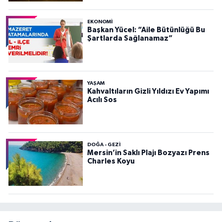
EKONOMI
Başkan Yücel: “Aile Bütünlüğü Bu
Şartlarda Sağlanamaz”
YAŞAM
Kahvaltıların Gizli Yıldızı Ev Yapımı
Acılı Sos
DOĞA - GEZI
Mersin’in Saklı Plajı Bozyazı Prens
Charles Koyu