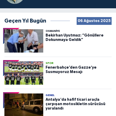
Geçen Yıl Bugün
06 Ağustos 2025
OSMANIYE
Bekirhan Uyutmaz: “Gönüllere
Dokunmaya Geldik”
SPOR
Fenerbahçe’den Gazze’ye
Susmuyoruz Mesajı
GENEL
Antalya'da hafif ticari araçla
çarpışan motosikletin sürücüsü
yaralandı