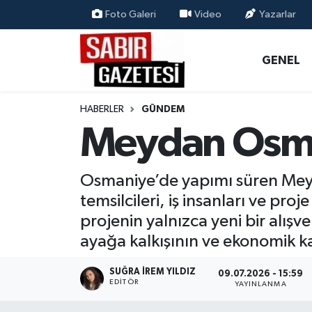
Foto Galeri
Video
Yazarlar
GENEL
Osmaniye Nöbetçi Eczaneler
GENEL
ÖZEL HABER
Osmaniye Hava Durumu
HABERLER
GÜNDEM
OSMANİYE
Osmaniye Trafik Yoğunluk Haritası
Meydan Osma
MAGAZİN
Süper Lig Puan Durumu ve Fikstür
Osmaniye’de yapımı süren Meyda
EKONOMİ
Tüm Manşetler
temsilcileri, iş insanları ve proj
projenin yalnızca yeni bir alış
SPOR
Son Dakika Haberleri
ayağa kalkışının ve ekonomik k
RESMİ İLANLAR
Haber Arşivi
SUĞRA İREM YILDIZ
09.07.2026 - 15:59
EDITÖR
YAYINLANMA