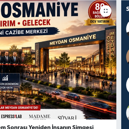
m Sonrası Yeniden İnşanın Simgesi