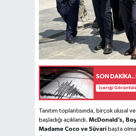
SON DAKİKA..
İçeriği Görüntül
Tanıtım toplantısında, birçok ulusal v
başladığı açıklandı.
McDonald’s, Boy
Madame Coco ve Süvari
başta olma