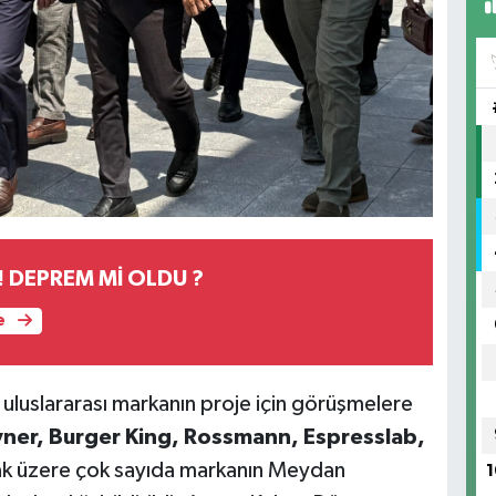
! DEPREM Mİ OLDU ?
e
e uluslararası markanın proje için görüşmelere
ner, Burger King, Rossmann, Espresslab,
k üzere çok sayıda markanın Meydan
1