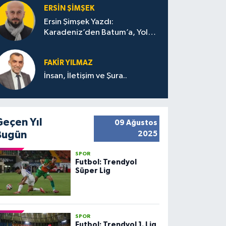
ERSIN ŞIMŞEK
Ersin Şimşek Yazdı:
Karadeniz’den Batum’a, Yolun
Bana Bıraktıkları
FAKIR YILMAZ
İnsan, İletişim ve Şura..
Geçen Yıl
09 Ağustos
Bugün
2025
SPOR
Futbol: Trendyol
Süper Lig
SPOR
Futbol: Trendyol 1. Lig