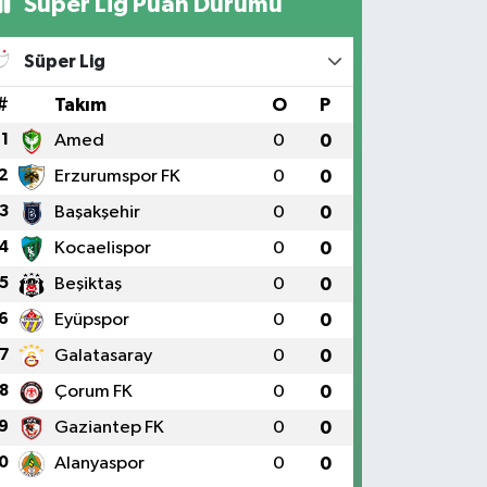
Süper Lig Puan Durumu
Süper Lig
#
Takım
O
P
1
Amed
0
0
2
Erzurumspor FK
0
0
3
Başakşehir
0
0
4
Kocaelispor
0
0
5
Beşiktaş
0
0
6
Eyüpspor
0
0
7
Galatasaray
0
0
8
Çorum FK
0
0
9
Gaziantep FK
0
0
0
Alanyaspor
0
0