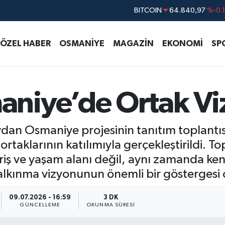
DOLAR
47,7436
%0.
EURO
55,2510
%0.
ÖZEL HABER
OSMANİYE
MAGAZİN
EKONOMİ
SP
STERLİN
64,4811
%0.
GRAM ALTIN
6660.55
%
BİST100
13.779
%-
niye’de Ortak Vi
BITCOIN
64.840,97
%-0.
n Osmaniye projesinin tanıtım toplantısı, 
e ortaklarının katılımıyla gerçekleştirildi. T
veriş ve yaşam alanı değil, aynı zamanda k
alkınma vizyonunun önemli bir göstergesi
09.07.2026 - 16:59
3 DK
GÜNCELLEME
OKUNMA SÜRESI