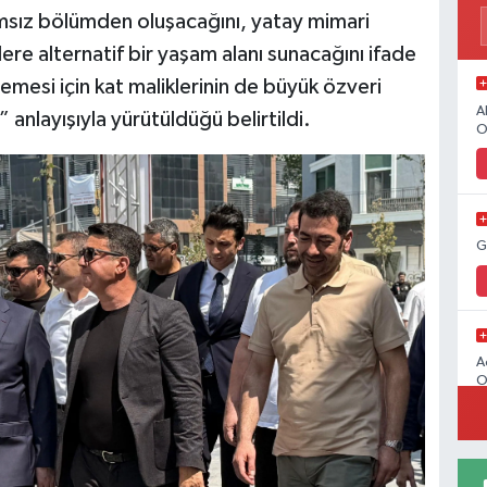
ğımsız bölümden oluşacağını, yatay mimari
lere alternatif bir yaşam alanı sunacağını ifade
emesi için kat maliklerinin de büyük özveri
A
anlayışıyla yürütüldüğü belirtildi.
O
G
A
O