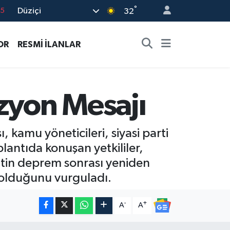
°
Düziçi
18
32
32
OR
RESMİ İLANLAR
38
0
14
zyon Mesajı
15
kamu yöneticileri, siyasi parti
oplantıda konuşan yetkililer,
entin deprem sonrası yeniden
 olduğunu vurguladı.
-
+
A
A