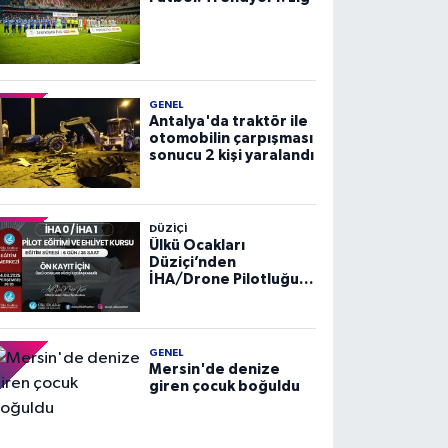
GENEL
Antalya'da traktör ile
otomobilin çarpışması
sonucu 2 kişi yaralandı
DÜZIÇI
Ülkü Ocakları
Düziçi’nden
İHA/Drone Pilotluğu
Eğitimi ve Ehliyet
Kursu
GENEL
Mersin'de denize
giren çocuk boğuldu