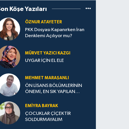
Son Köşe Yazıları
ÖZNUR ATAYETER
PKK Dosyası Kapanırken İran
Denklemi Açılıyor mu?
MÜRVET YAZICI KAZGI
UYGAR İÇİN EL ELE
MEHMET MARAŞANLI
ÖN LİSANS BÖLÜMLERİNİN
ÖNEMİ, EN SIK YAPILAN
HATALAR VE DOĞRU TERCİH
STRATEJİLERİ
EMIYRA BAYRAK
ÇOCUKLAR ÇİÇEKTİR
SOLDURMAYALIM