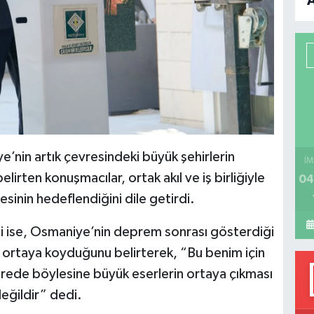
B
P
H
’nin artık çevresindeki büyük şehirlerin
İM
irten konuşmacılar, ortak akıl ve iş birliğiyle
04
esinin hedeflendiğini dile getirdi.
isi ise, Osmaniye’nin deprem sonrası gösterdiği
ü ortaya koyduğunu belirterek, “Bu benim için
 sürede böylesine büyük eserlerin ortaya çıkması
eğildir” dedi.