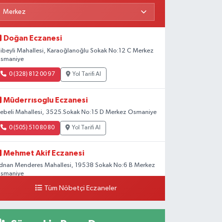
Doğan Eczanesi
libeyli Mahallesi, Karaoğlanoğlu Sokak No:12 C Merkez
smaniye
0 (328) 812 00 97
Yol Tarifi Al
Müderrısoglu Eczanesi
ebeli Mahallesi, 3525.Sokak No:15 D Merkez Osmaniye
0 (505) 510 80 80
Yol Tarifi Al
Mehmet Akif Eczanesi
dnan Menderes Mahallesi, 19538 Sokak No:6 B Merkez
smaniye
Tüm Nöbetçi Eczaneler
0 (328) 802 58 00
Yol Tarifi Al