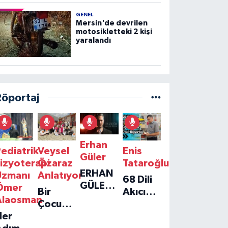
GENEL
Mersin'de devrilen
motosikletteki 2 kişi
yaralandı
Röportaj
Erhan
ediatrik
Veysel
Enis
Güler
izyoterapi
Özaraz
Tataroğlu
ERHAN
Uzmanı
Anlatıyor
68 Dili
GÜLER'IN
Ömer
Bir
Akıcı
YENI
Alaosman
Çocuğun
Konuşan
TEKLISI
Her
Umudu,
Öğretmenle
'TEK