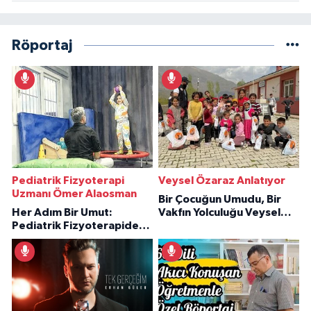
Röportaj
Pediatrik Fizyoterapi
Veysel Özaraz Anlatıyor
Uzmanı Ömer Alaosman
Bir Çocuğun Umudu, Bir
Her Adım Bir Umut:
Vakfın Yolculuğu Veysel
Pediatrik Fizyoterapiden
Özaraz Anlatıyor
İlham Veren Hikâyeler