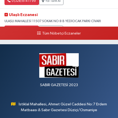
0 (328) 814 11 99
Yol Tarifi Al
Ulaşlı Eczanesi
ULAŞLI MAHALLESİ 11507 SOKAK NO:8 B YEDİOCAK PARKI CİVARI
0 (546) 158 81 80
Yol Tarifi Al
Tüm Nöbetçi Eczaneler
SABIR GAZETESİ 2023
İstiklal Mahallesi, Ahmet Güzel Caddesi No:7 Erdem
Matbaası & Sabır Gazetesi Düziçi/Osmaniye