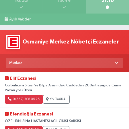
16:33
19:44
21:10
Aylık Vakitler
Osmaniye Merkez Nöbetçi Eczaneler
Elif Eczanesi
Gülbahçem Sitesi Ve Bilpa Arasındaki Caddeden 200mt aşağıda Cuma
Pazarı yolu Üzeri
0 (552) 308 06 26
Yol Tarifi Al
Efendioğlu Eczanesi
ÖZEL İBNİ SİNA HASTANESİ ACİL ÇIKIŞI KARŞISI