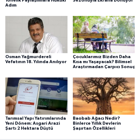
Yönelik Paylaşımlara Hukuki
Sezonuyla Ekrana Dönüyor
Adım
Osman Yağmurdereli
Çocuklarımız Bizden Daha
Vefatının 18. Yılında Anılıyor
Kısa mı Yaşayacak? Bilimsel
Araştırmadan Çarpıcı Sonuç
Tarımsal Yapı Yatırımlarında
Baobab Ağacı Nedir?
Yeni Dönem: Asgari Arazi
Binlerce Yıllık Devlerin
Şartı 2 Hektara Düştü
Şaşırtan Özellikleri