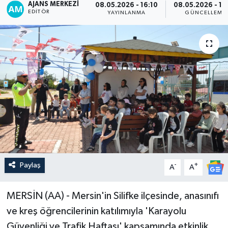
AJANS MERKEZI
08.05.2026 - 16:10
08.05.2026 - 16
EDITÖR
YAYINLANMA
GÜNCELLEME
Paylaş
-
+
A
A
MERSİN (AA) - Mersin'in Silifke ilçesinde, anasınıfı
ve kreş öğrencilerinin katılımıyla 'Karayolu
Güvenliği ve Trafik Haftası' kapsamında etkinlik