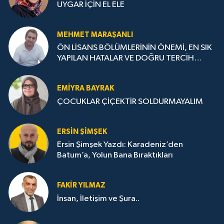
UYGAR İÇİN EL ELE
MEHMET MARAŞANLI
ÖN LİSANS BÖLÜMLERİNİN ÖNEMİ, EN SIK
YAPILAN HATALAR VE DOĞRU TERCİH
STRATEJİLERİ
EMIYRA BAYRAK
ÇOCUKLAR ÇİÇEKTİR SOLDURMAYALIM
ERSIN ŞIMŞEK
Ersin Şimşek Yazdı: Karadeniz’den
Batum’a, Yolun Bana Bıraktıkları
FAKIR YILMAZ
İnsan, İletişim ve Şura..