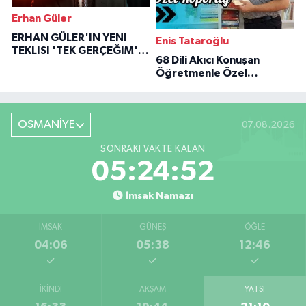
Erhan Güler
ERHAN GÜLER'IN YENI
Enis Tataroğlu
TEKLISI 'TEK GERÇEĞIM'LE
68 Dili Akıcı Konuşan
BÜYÜK DÖNÜŞÜ
Öğretmenle Özel
Röportaj
OSMANİYE
07.08.2026
SONRAKI VAKTE KALAN
05:24:51
İmsak Namazı
İMSAK
GÜNEŞ
ÖĞLE
04:06
05:38
12:46
İKINDI
AKŞAM
YATSI