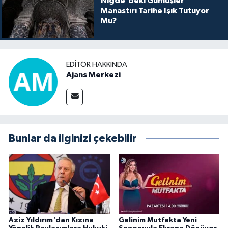
Niğde'deki Gümüşler
Manastırı Tarihe Işık Tutuyor
Mu?
EDITÖR HAKKINDA
Ajans Merkezi
Bunlar da ilginizi çekebilir
Aziz Yıldırım'dan Kızına
Gelinim Mutfakta Yeni