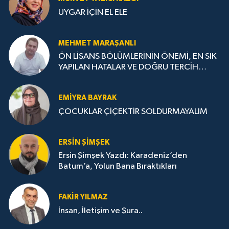
UYGAR İÇİN EL ELE
MEHMET MARAŞANLI
ÖN LİSANS BÖLÜMLERİNİN ÖNEMİ, EN SIK
YAPILAN HATALAR VE DOĞRU TERCİH
STRATEJİLERİ
EMIYRA BAYRAK
ÇOCUKLAR ÇİÇEKTİR SOLDURMAYALIM
ERSIN ŞIMŞEK
Ersin Şimşek Yazdı: Karadeniz’den
Batum’a, Yolun Bana Bıraktıkları
FAKIR YILMAZ
İnsan, İletişim ve Şura..