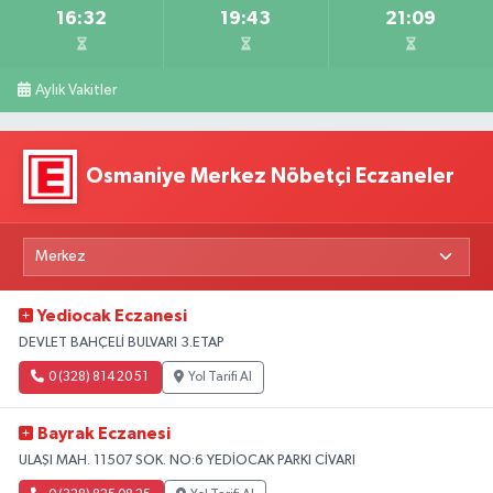
16:32
19:43
21:09
Aylık Vakitler
Osmaniye Merkez Nöbetçi Eczaneler
Yediocak Eczanesi
DEVLET BAHÇELİ BULVARI 3.ETAP
0 (328) 814 20 51
Yol Tarifi Al
Bayrak Eczanesi
ULAŞI MAH. 11507 SOK. NO:6 YEDİOCAK PARKI CİVARI