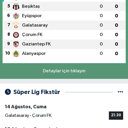
5
Beşiktaş
0
0
6
Eyüpspor
0
0
7
Galatasaray
0
0
8
Çorum FK
0
0
9
Gaziantep FK
0
0
10
Alanyaspor
0
0
Detaylar için tıklayın
Süper Lig Fikstür
14 Ağustos, Cuma
Galatasaray - Çorum FK
21:30