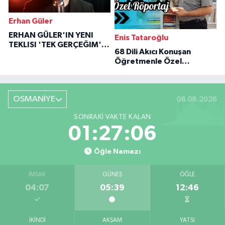
Erhan Güler
ERHAN GÜLER'IN YENI
Enis Tataroğlu
TEKLISI 'TEK GERÇEĞIM'LE
68 Dili Akıcı Konuşan
BÜYÜK DÖNÜŞÜ
Öğretmenle Özel
Röportaj
OSMANİYE
08.08.2026
SONRAKI VAKTE KALAN
01:27:05
Öğle Namazı
İMSAK
GÜNEŞ
ÖĞLE
04:07
05:39
12:46
İKINDI
AKŞAM
YATSI