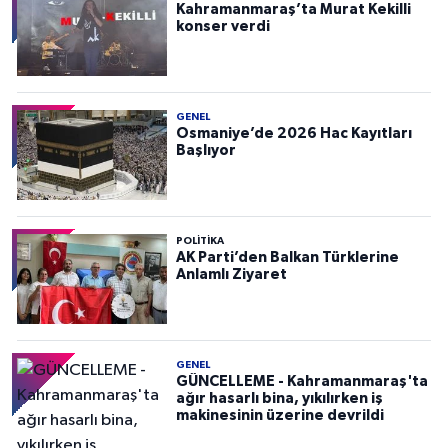
Kahramanmaraş’ta Murat Kekilli
konser verdi
GENEL
Osmaniye’de 2026 Hac Kayıtları
Başlıyor
POLITIKA
AK Parti’den Balkan Türklerine
Anlamlı Ziyaret
GENEL
GÜNCELLEME - Kahramanmaraş'ta
ağır hasarlı bina, yıkılırken iş
makinesinin üzerine devrildi