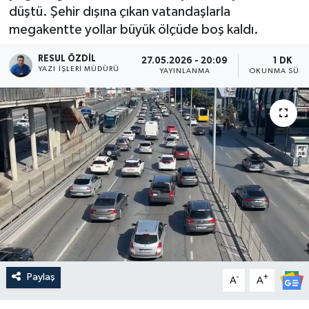
düştü. Şehir dışına çıkan vatandaşlarla
megakentte yollar büyük ölçüde boş kaldı.
RESUL ÖZDIL
27.05.2026 - 20:09
1 DK
YAZI İŞLERI MÜDÜRÜ
YAYINLANMA
OKUNMA SÜRE
Paylaş
-
+
A
A