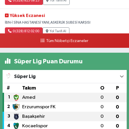
0 (328) 825 08 25
Yol Tarifi Al
Yüksek Eczanesi
İBN-İ SİNA HASTANESİ YANI,ASKERLİK ŞUBESİ KARŞISI
0 (328) 812 02 00
Yol Tarifi Al
Tüm Nöbetçi Eczaneler
Süper Lig Puan Durumu
Süper Lig
#
Takım
O
P
1
Amed
0
0
2
Erzurumspor FK
0
0
3
Başakşehir
0
0
4
Kocaelispor
0
0