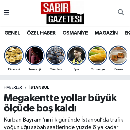
GENEL
Osmaniye Nöbetçi Eczaneler
GENEL
ÖZEL HABER
OSMANİYE
MAGAZİN
E
ÖZEL HABER
Osmaniye Hava Durumu
OSMANİYE
Osmaniye Trafik Yoğunluk Haritası
MAGAZİN
Süper Lig Puan Durumu ve Fikstür
Ekonomi
Teknoloji
Gündem
Spor
Osmaniye
Yemek
EKONOMİ
Tüm Manşetler
HABERLER
İSTANBUL
Megakentte yollar büyük
SPOR
Son Dakika Haberleri
ölçüde boş kaldı
RESMİ İLANLAR
Haber Arşivi
Kurban Bayramı’nın ilk gününde İstanbul’da trafik
yoğunluğu sabah saatlerinde yüzde 6’ya kadar