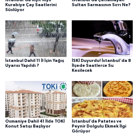
İstanbul'da Kıyır Kıyır
İstanbul’da Çatlamayan
Kurabiye Çay Saatlerini
Sultan Sarmasının Sırrı Ne?
Süslüyor
İstanbul Dahil 11 İl İçin Yağış
İSKİ Duyurdu! İstanbul'da 8
Uyarısı Yapıldı ?
İlçede Saatlerce Su
Kesilecek
Osmaniye Dahil 41 İlde TOKİ
İstanbul’da Patates ve
Konut Satışı Başlıyor
Peynir Dolgulu Ekmek İlgi
Görüyor