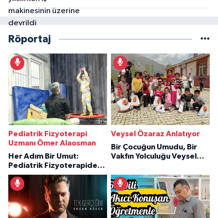
Röportaj
Pediatrik Fizyoterapi
Veysel Özaraz Anlatıyor
Uzmanı Ömer Alaosman
Bir Çocuğun Umudu, Bir
Her Adım Bir Umut:
Vakfın Yolculuğu Veysel
Pediatrik Fizyoterapiden
Özaraz Anlatıyor
İlham Veren Hikâyeler