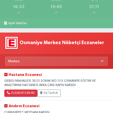
İKINDI
AKŞAM
YATSI
16:33
19:45
21:11
Aylık Vakitler
Osmaniye Merkez Nöbetçi Eczaneler
Hastane Eczanesi
GEBELİ MAHALLESİ 3625 SOKAK NO:15 E OSMANİYE EĞİTİM VE
ARAŞTIRMA HASTANESİ ARKA ÇIKIŞ KAPISI KARŞISI
0 (328) 813 80 40
Yol Tarifi Al
Andırın Eczanesi
CUMHURİYET MEYDANI KARŞISI