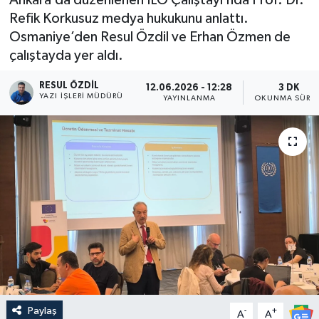
Refik Korkusuz medya hukukunu anlattı.
Osmaniye’den Resul Özdil ve Erhan Özmen de
çalıştayda yer aldı.
RESUL ÖZDIL
12.06.2026 - 12:28
3 DK
YAZI İŞLERI MÜDÜRÜ
YAYINLANMA
OKUNMA SÜRES
Paylaş
-
+
A
A