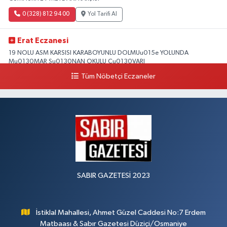
0 (328) 812 94 00
Yol Tarifi Al
Erat Eczanesi
19 NOLU ASM KARSISI KARABOYUNLU DOLMUu015e YOLUNDA
Mu0130MAR Su0130NAN OKULU Cu0130VARI
Tüm Nöbetçi Eczaneler
0 (328) 825 39 39
Yol Tarifi Al
SABIR GAZETESİ 2023
İstiklal Mahallesi, Ahmet Güzel Caddesi No:7 Erdem
Matbaası & Sabır Gazetesi Düziçi/Osmaniye