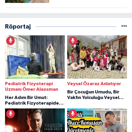
Röportaj
Pediatrik Fizyoterapi
Veysel Özaraz Anlatıyor
Uzmanı Ömer Alaosman
Bir Çocuğun Umudu, Bir
Her Adım Bir Umut:
Vakfın Yolculuğu Veysel
Pediatrik Fizyoterapiden
Özaraz Anlatıyor
İlham Veren Hikâyeler