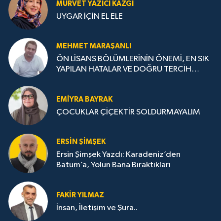
MÜRVET YAZICI KAZGI
UYGAR İÇİN EL ELE
MEHMET MARAŞANLI
ÖN LİSANS BÖLÜMLERİNİN ÖNEMİ, EN SIK
YAPILAN HATALAR VE DOĞRU TERCİH
STRATEJİLERİ
EMIYRA BAYRAK
ÇOCUKLAR ÇİÇEKTİR SOLDURMAYALIM
ERSIN ŞIMŞEK
Ersin Şimşek Yazdı: Karadeniz’den
Batum’a, Yolun Bana Bıraktıkları
FAKIR YILMAZ
İnsan, İletişim ve Şura..