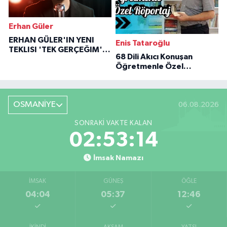
Erhan Güler
ERHAN GÜLER'IN YENI
Enis Tataroğlu
TEKLISI 'TEK GERÇEĞIM'LE
68 Dili Akıcı Konuşan
BÜYÜK DÖNÜŞÜ
Öğretmenle Özel
Röportaj
OSMANİYE
06.08.2026
SONRAKI VAKTE KALAN
02:53:12
İmsak Namazı
İMSAK
GÜNEŞ
ÖĞLE
04:04
05:37
12:46