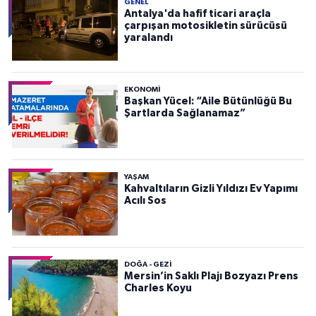
GENEL
Antalya'da hafif ticari araçla
çarpışan motosikletin sürücüsü
yaralandı
EKONOMI
Başkan Yücel: “Aile Bütünlüğü Bu
Şartlarda Sağlanamaz”
YAŞAM
Kahvaltıların Gizli Yıldızı Ev Yapımı
Acılı Sos
DOĞA - GEZI
Mersin’in Saklı Plajı Bozyazı Prens
Charles Koyu