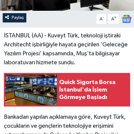
Paylaş
-
+
A
A
İSTANBUL (AA) - Kuveyt Türk, teknoloji iştiraki
Architecht işbirliğiyle hayata geçirilen 'Geleceğe
Yazılım Projesi' kapsamında, Muş'ta bilgisayar
laboratuvarı hizmete sundu.
Quick Sigorta Borsa
İstanbul'da İşlem
Görmeye Başladı
Bankadan yapılan açıklamaya göre, Kuveyt Türk,
çocukların ve gençlerin teknolojiye erişimini