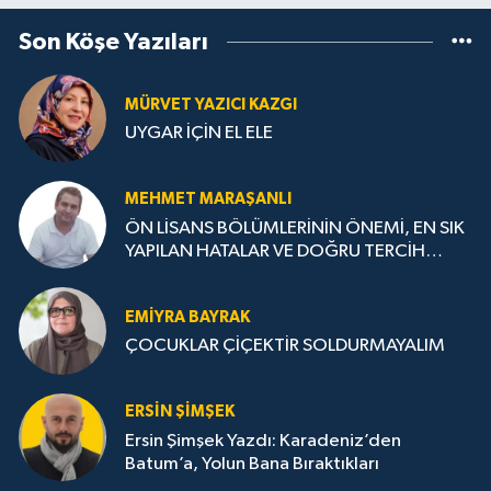
Son Köşe Yazıları
MÜRVET YAZICI KAZGI
UYGAR İÇİN EL ELE
MEHMET MARAŞANLI
ÖN LİSANS BÖLÜMLERİNİN ÖNEMİ, EN SIK
YAPILAN HATALAR VE DOĞRU TERCİH
STRATEJİLERİ
EMIYRA BAYRAK
ÇOCUKLAR ÇİÇEKTİR SOLDURMAYALIM
ERSIN ŞIMŞEK
Ersin Şimşek Yazdı: Karadeniz’den
Batum’a, Yolun Bana Bıraktıkları