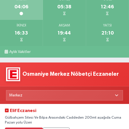
04:06
05:38
12:46
İKINDI
AKŞAM
YATSI
16:33
19:44
21:10
Aylık Vakitler
Osmaniye Merkez Nöbetçi Eczaneler
Elif Eczanesi
Gülbahçem Sitesi Ve Bilpa Arasındaki Caddeden 200mt aşağıda Cuma
Pazarı yolu Üzeri