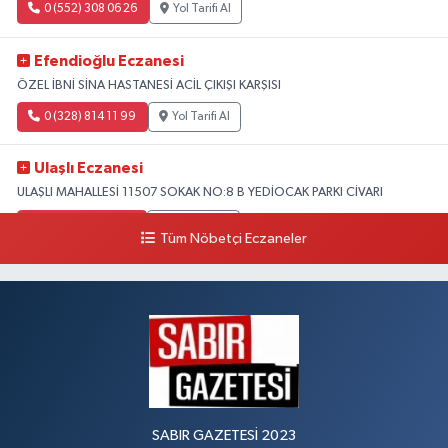
0 (552) 308 06 26
Yol Tarifi Al
Efendioğlu Eczanesi
ÖZEL İBNİ SİNA HASTANESİ ACİL ÇIKIŞI KARŞISI
0 (328) 814 11 99
Yol Tarifi Al
Ulaşlı Eczanesi
ULAŞLI MAHALLESİ 11507 SOKAK NO:8 B YEDİOCAK PARKI CİVARI
0 (546) 158 81 80
Yol Tarifi Al
Tüm Nöbetçi Eczaneler
SABIR GAZETESİ 2023