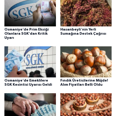
Osmaniye’de Prim Eksiği
Hasanbeyli'nin Yerli
Olanlara SGK’dan Kritik
Sumağına Destek Çağrısı
Uyarı
Osmaniye’de Emeklilere
Fındık Üreticilerine Müjde!
SGK Kesintisi Uyarısı Geldi
Alım Fiyatları Belli Oldu