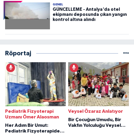
GENEL
GÜNCELLEME - Antalya'da otel
ekipmanı deposunda çıkan yangın
kontrol altına alındı
Röportaj
Pediatrik Fizyoterapi
Veysel Özaraz Anlatıyor
Uzmanı Ömer Alaosman
Bir Çocuğun Umudu, Bir
Her Adım Bir Umut:
Vakfın Yolculuğu Veysel
Pediatrik Fizyoterapiden
Özaraz Anlatıyor