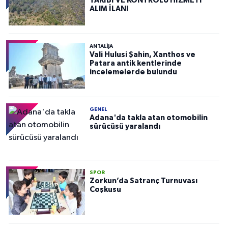
TAKİBİ VE KONTROLÜ HİZMETİ
ALIM İLANI
ANTALIJA
Vali Hulusi Şahin, Xanthos ve
Patara antik kentlerinde
incelemelerde bulundu
GENEL
Adana'da takla atan otomobilin
sürücüsü yaralandı
SPOR
Zorkun’da Satranç Turnuvası
Coşkusu