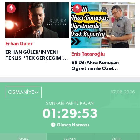
İlham Veren Hikâyeler
Erhan Güler
ERHAN GÜLER'IN YENI
Enis Tataroğlu
TEKLISI 'TEK GERÇEĞIM'LE
68 Dili Akıcı Konuşan
BÜYÜK DÖNÜŞÜ
Öğretmenle Özel
Röportaj
OSMANİYE
07.08.2026
SONRAKI VAKTE KALAN
01:29:52
Güneş Namazı
İMSAK
GÜNEŞ
ÖĞLE