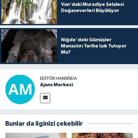
Van'daki Muradiye Şelalesi
Doğaseverleri Büyülüyor
Niğde'deki Gümüşler
Manastırı Tarihe Işık Tutuyor
Mu?
EDITÖR HAKKINDA
Ajans Merkezi
Bunlar da ilginizi çekebilir