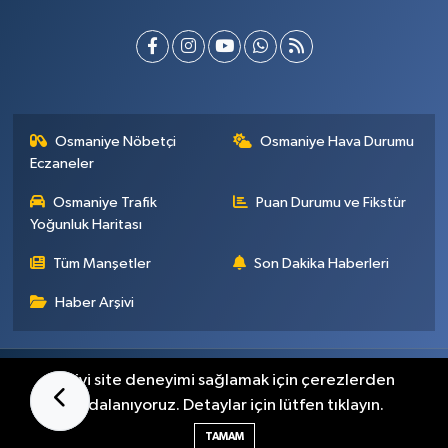
Osmaniye Nöbetçi
Osmaniye Hava Durumu
Eczaneler
Osmaniye Trafik
Puan Durumu ve Fikstür
Yoğunluk Haritası
Tüm Manşetler
Son Dakika Haberleri
Haber Arşivi
Künye
İletişim
Gizlilik Sözleşmesi
En iyi site deneyimi sağlamak için çerezlerden
faydalanıyoruz. Detaylar için lütfen tıklayın.
Haber Yazılımı:
TE Bilişim
TAMAM