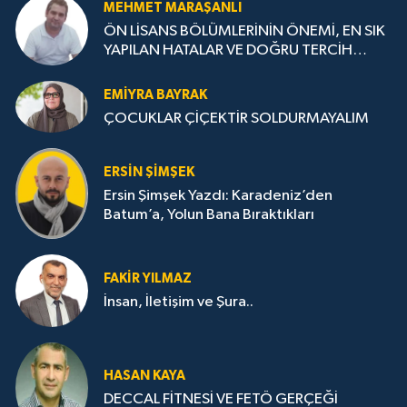
MEHMET MARAŞANLI
ÖN LİSANS BÖLÜMLERİNİN ÖNEMİ, EN SIK
YAPILAN HATALAR VE DOĞRU TERCİH
STRATEJİLERİ
EMIYRA BAYRAK
ÇOCUKLAR ÇİÇEKTİR SOLDURMAYALIM
ERSIN ŞIMŞEK
Ersin Şimşek Yazdı: Karadeniz’den
Batum’a, Yolun Bana Bıraktıkları
FAKIR YILMAZ
İnsan, İletişim ve Şura..
HASAN KAYA
DECCAL FİTNESİ VE FETÖ GERÇEĞİ