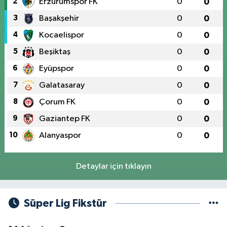
2
Erzurumspor FK
0
0
3
Başakşehir
0
0
4
Kocaelispor
0
0
5
Beşiktaş
0
0
6
Eyüpspor
0
0
7
Galatasaray
0
0
8
Çorum FK
0
0
9
Gaziantep FK
0
0
10
Alanyaspor
0
0
Detaylar için tıklayın
Süper Lig Fikstür