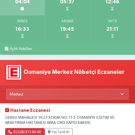
04:04
05:37
12:46
İKINDI
AKŞAM
YATSI
16:33
19:45
21:11
Aylık Vakitler
Osmaniye Merkez Nöbetçi Eczaneler
Hastane Eczanesi
GEBELİ MAHALLESİ 3625 SOKAK NO:15 E OSMANİYE EĞİTİM VE
ARAŞTIRMA HASTANESİ ARKA ÇIKIŞ KAPISI KARŞISI
0 (328) 813 80 40
Yol Tarifi Al