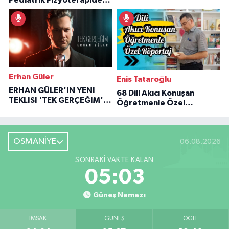
İlham Veren Hikâyeler
Erhan Güler
Enis Tataroğlu
ERHAN GÜLER'IN YENI
68 Dili Akıcı Konuşan
TEKLISI 'TEK GERÇEĞIM'LE
Öğretmenle Özel
BÜYÜK DÖNÜŞÜ
Röportaj
OSMANİYE
06.08.2026
SONRAKI VAKTE KALAN
05:01
Güneş Namazı
İMSAK
GÜNEŞ
ÖĞLE