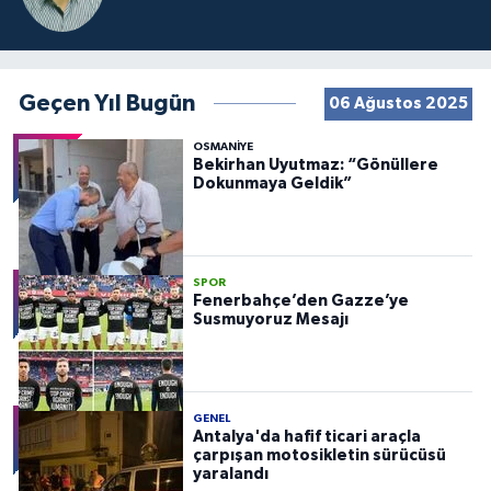
Geçen Yıl Bugün
06 Ağustos 2025
OSMANIYE
Bekirhan Uyutmaz: “Gönüllere
Dokunmaya Geldik”
SPOR
Fenerbahçe’den Gazze’ye
Susmuyoruz Mesajı
GENEL
Antalya'da hafif ticari araçla
çarpışan motosikletin sürücüsü
yaralandı