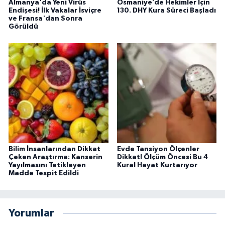
Almanya'da Yeni Virüs
Osmaniye’de Hekimler İçin
Endişesi! İlk Vakalar İsviçre
130. DHY Kura Süreci Başladı
ve Fransa'dan Sonra
Görüldü
Bilim İnsanlarından Dikkat
Evde Tansiyon Ölçenler
Çeken Araştırma: Kanserin
Dikkat! Ölçüm Öncesi Bu 4
Yayılmasını Tetikleyen
Kural Hayat Kurtarıyor
Madde Tespit Edildi
Yorumlar