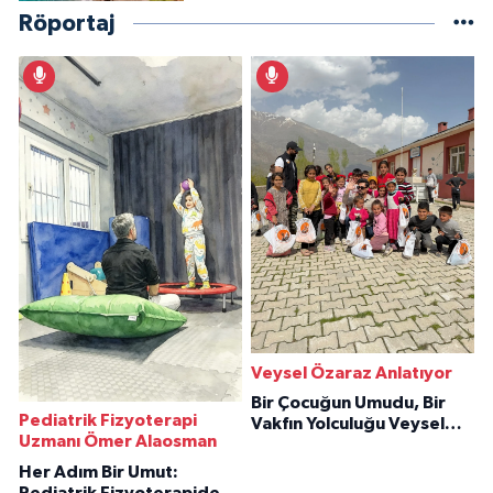
Röportaj
Veysel Özaraz Anlatıyor
Bir Çocuğun Umudu, Bir
Pediatrik Fizyoterapi
Vakfın Yolculuğu Veysel
Uzmanı Ömer Alaosman
Özaraz Anlatıyor
Her Adım Bir Umut:
Pediatrik Fizyoterapiden