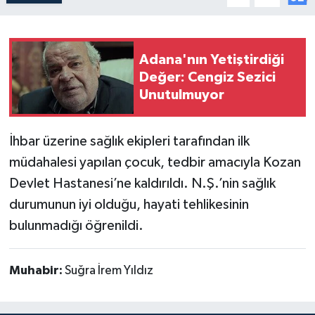
Adana'nın Yetiştirdiği
Değer: Cengiz Sezici
Unutulmuyor
İhbar üzerine sağlık ekipleri tarafından ilk
müdahalesi yapılan çocuk, tedbir amacıyla Kozan
Devlet Hastanesi’ne kaldırıldı. N.Ş.’nin sağlık
durumunun iyi olduğu, hayati tehlikesinin
bulunmadığı öğrenildi.
Muhabir:
Suğra İrem Yıldız