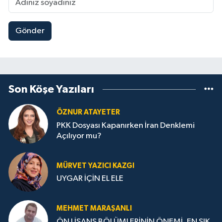
Gönder
Son Köşe Yazıları
ÖZNUR ATAYETER
PKK Dosyası Kapanırken İran Denklemi
Açılıyor mu?
MÜRVET YAZICI KAZGI
UYGAR İÇİN EL ELE
MEHMET MARAŞANLI
ÖN LİSANS BÖLÜMLERİNİN ÖNEMİ, EN SIK