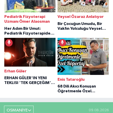
Pediatrik Fizyoterapi
Veysel Özaraz Anlatıyor
Uzmanı Ömer Alaosman
Bir Çocuğun Umudu, Bir
Her Adım Bir Umut:
Vakfın Yolculuğu Veysel
Pediatrik Fizyoterapiden
Özaraz Anlatıyor
İlham Veren Hikâyeler
Erhan Güler
ERHAN GÜLER'IN YENI
Enis Tataroğlu
TEKLISI 'TEK GERÇEĞIM'LE
68 Dili Akıcı Konuşan
BÜYÜK DÖNÜŞÜ
Öğretmenle Özel
Röportaj
OSMANİYE
09.08.2026