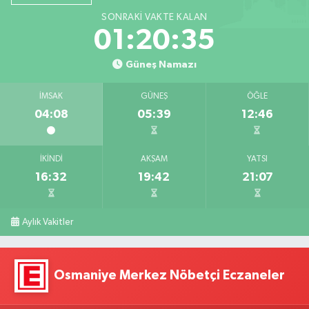
SONRAKI VAKTE KALAN
01:20:34
Güneş Namazı
İMSAK
GÜNEŞ
ÖĞLE
04:08
05:39
12:46
İKINDI
AKŞAM
YATSI
16:32
19:42
21:07
Aylık Vakitler
Osmaniye Merkez Nöbetçi Eczaneler