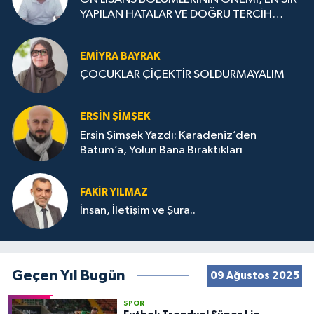
YAPILAN HATALAR VE DOĞRU TERCİH
STRATEJİLERİ
EMIYRA BAYRAK
ÇOCUKLAR ÇİÇEKTİR SOLDURMAYALIM
ERSIN ŞIMŞEK
Ersin Şimşek Yazdı: Karadeniz’den
Batum’a, Yolun Bana Bıraktıkları
FAKIR YILMAZ
İnsan, İletişim ve Şura..
Geçen Yıl Bugün
09 Ağustos 2025
SPOR