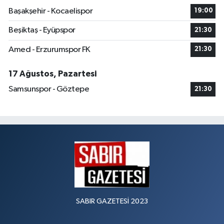
Başakşehir - Kocaelispor
19:00
Beşiktaş - Eyüpspor
21:30
Amed - Erzurumspor FK
21:30
17 Ağustos, Pazartesi
Samsunspor - Göztepe
21:30
SABIR GAZETESİ 2023