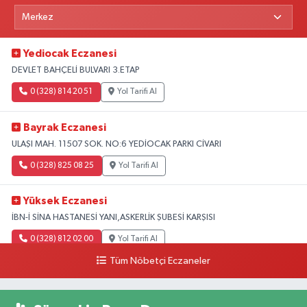
Yediocak Eczanesi
DEVLET BAHÇELİ BULVARI 3.ETAP
0 (328) 814 20 51
Yol Tarifi Al
Bayrak Eczanesi
ULAŞI MAH. 11507 SOK. NO:6 YEDİOCAK PARKI CİVARI
0 (328) 825 08 25
Yol Tarifi Al
Yüksek Eczanesi
İBN-İ SİNA HASTANESİ YANI,ASKERLİK ŞUBESİ KARŞISI
0 (328) 812 02 00
Yol Tarifi Al
Tüm Nöbetçi Eczaneler