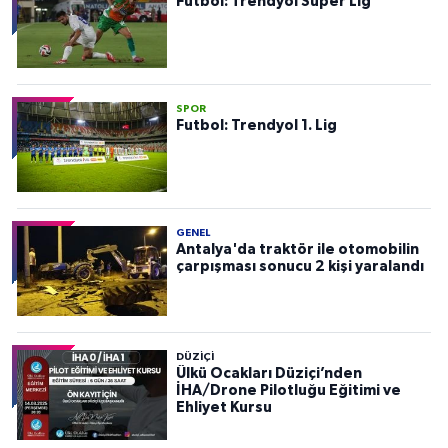
Futbol: Trendyol Süper Lig
SPOR
Futbol: Trendyol 1. Lig
GENEL
Antalya'da traktör ile otomobilin
çarpışması sonucu 2 kişi yaralandı
DÜZIÇI
Ülkü Ocakları Düziçi’nden
İHA/Drone Pilotluğu Eğitimi ve
Ehliyet Kursu