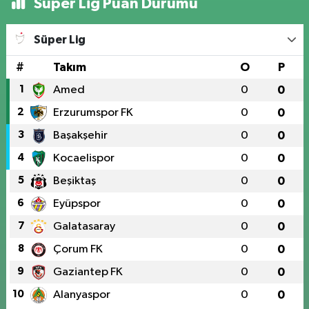
Süper Lig Puan Durumu
Süper Lig
#
Takım
O
P
1
Amed
0
0
2
Erzurumspor FK
0
0
3
Başakşehir
0
0
4
Kocaelispor
0
0
5
Beşiktaş
0
0
6
Eyüpspor
0
0
7
Galatasaray
0
0
8
Çorum FK
0
0
9
Gaziantep FK
0
0
10
Alanyaspor
0
0