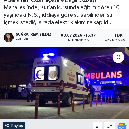
Mahallesi’nde, Kur’an kursunda eğitim gören 10
yaşındaki N.Ş., iddiaya göre su sebilinden su
içmek istediği sırada elektrik akımına kapıldı.
SUĞRA İREM YILDIZ
08.07.2026 - 15:37
1 DK
EDITÖR
YAYINLANMA
OKUNMA SÜRE
Paylaş
-
+
A
A