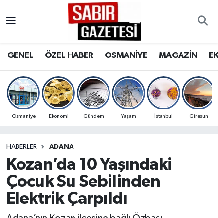
GENEL
Osmaniye Nöbetçi Eczaneler
GENEL
ÖZEL HABER
OSMANİYE
MAGAZİN
E
ÖZEL HABER
Osmaniye Hava Durumu
OSMANİYE
Osmaniye Trafik Yoğunluk Haritası
MAGAZİN
Süper Lig Puan Durumu ve Fikstür
Osmaniye
Ekonomi
Gündem
Yaşam
İstanbul
Giresun
EKONOMİ
Tüm Manşetler
HABERLER
ADANA
Kozan’da 10 Yaşındaki
SPOR
Son Dakika Haberleri
Çocuk Su Sebilinden
RESMİ İLANLAR
Haber Arşivi
Elektrik Çarpıldı
Adana’nın Kozan ilçesine bağlı Özbaşı