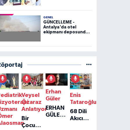
GENEL
GÜNCELLEME -
Antalya'da otel
ekipmanı deposunda
çıkan yangın kontrol
altına alındı
Röportaj
Erhan
ediatrik
Veysel
Enis
Güler
izyoterapi
Özaraz
Tataroğlu
ERHAN
Uzmanı
Anlatıyor
68 Dili
GÜLER'IN
Ömer
Bir
Akıcı
YENI
Alaosman
Çocuğun
Konuşan
TEKLISI