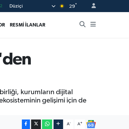
°
Düziçi
29
7
7
OR
RESMİ İLANLAR
5
2
9
e'den
rliği, kurumların dijital
osisteminin gelişimi için de
-
+
A
A