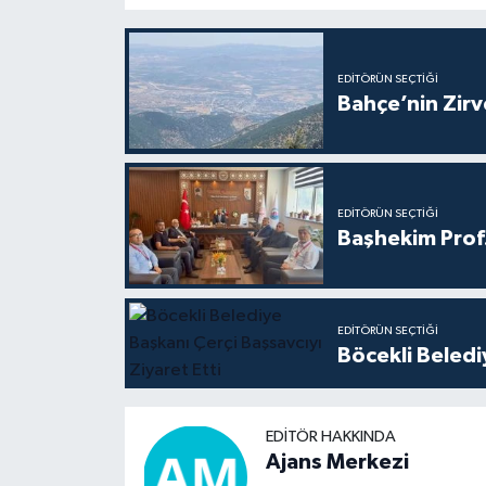
EDITÖRÜN SEÇTIĞI
Bahçe’nin Zir
EDITÖRÜN SEÇTIĞI
Başhekim Prof
EDITÖRÜN SEÇTIĞI
Böcekli Beledi
EDITÖR HAKKINDA
Ajans Merkezi