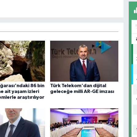
ğarası'ndaki 86 bin
Türk Telekom'dan dijital
ne ait yaşam izleri
geleceğe milli AR-GE imzası
mlerle araştırılıyor