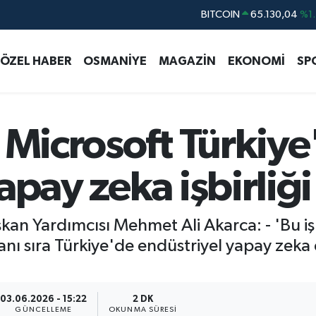
DOLAR
47,7106
%0.1
EURO
55,1652
%0.2
ÖZEL HABER
OSMANİYE
MAGAZİN
EKONOMİ
SP
STERLİN
64,4046
%0.3
GRAM ALTIN
6618.49
%2.1
BİST100
13.773
%-1
 Microsoft Türkiy
apay zeka işbirliği
an Yardımcısı Mehmet Ali Akarca: - 'Bu işbi
 sıra Türkiye'de endüstriyel yapay zeka ek
03.06.2026 - 15:22
2 DK
GÜNCELLEME
OKUNMA SÜRESI