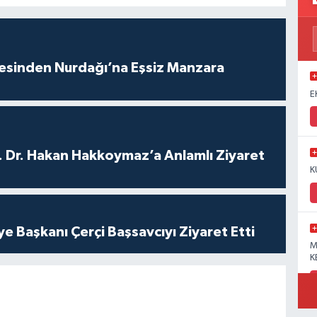
vesinden Nurdağı’na Eşsiz Manzara
E
. Dr. Hakan Hakkoymaz’a Anlamlı Ziyaret
K
ye Başkanı Çerçi Başsavcıyı Ziyaret Etti
M
K