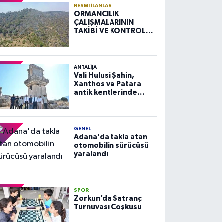
RESMI İLANLAR
ORMANCILIK
ÇALIŞMALARININ
TAKİBİ VE KONTROLÜ
HİZMETİ ALIM İLANI
ANTALIJA
Vali Hulusi Şahin,
Xanthos ve Patara
antik kentlerinde
incelemelerde
bulundu
GENEL
Adana'da takla atan
otomobilin sürücüsü
yaralandı
SPOR
Zorkun’da Satranç
Turnuvası Coşkusu