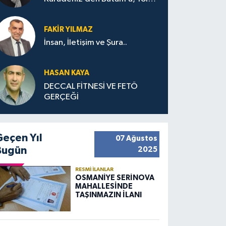
Bana Bıraktıkları
FAKIR YILMAZ
İnsan, İletişim ve Şura..
HASAN KAYA
DECCAL FİTNESİ VE FETÖ
GERÇEĞİ
Geçen Yıl
07 Ağustos
Bugün
2025
RESMI İLANLAR
OSMANİYE SERİNOVA
MAHALLESİNDE
TAŞINMAZIN İLANI