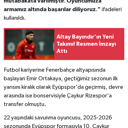
mutabakata varılmıştır. Oyuncumuza
armamız altında başarılar diliyoruz."
ifadeleri
kullanıldı.
Altay Bayındır'ın Yeni
Takımı! Resmen İmzayı
Attı
Futbol kariyerine Fenerbahçe altyapısında
başlayan Emir Ortakaya, geçtiğimiz sezonun ilk
yarısını kiralık olarak Eyüpspor'da geçirmiş, devre
arasında ise bonservisiyle Çaykur Rizespor'a
transfer olmuştu.
22 yaşındaki savunma oyuncusu, 2025-2026
sezonunda Eyüpspor formasıyla 10, Çaykur