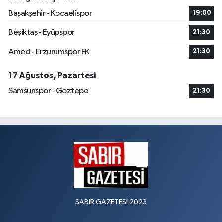
Başakşehir - Kocaelispor
19:00
Beşiktaş - Eyüpspor
21:30
Amed - Erzurumspor FK
21:30
17 Ağustos, Pazartesi
Samsunspor - Göztepe
21:30
SABIR GAZETESİ 2023