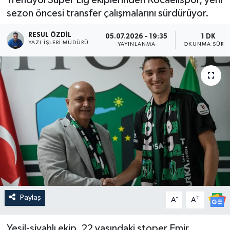
sezon öncesi transfer çalışmalarını sürdürüyor.
RESUL ÖZDIL
05.07.2026 - 19:35
1 DK
YAZI İŞLERI MÜDÜRÜ
YAYINLANMA
OKUNMA SÜRES
Paylaş
-
+
A
A
Yeşil-siyahlı ekip, 22 yaşındaki stoper Emir