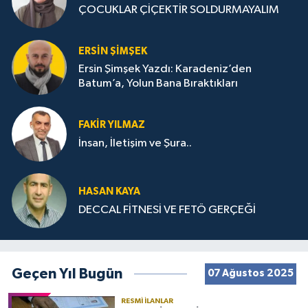
ÇOCUKLAR ÇİÇEKTİR SOLDURMAYALIM
ERSIN ŞIMŞEK
Ersin Şimşek Yazdı: Karadeniz’den
Batum’a, Yolun Bana Bıraktıkları
FAKIR YILMAZ
İnsan, İletişim ve Şura..
HASAN KAYA
DECCAL FİTNESİ VE FETÖ GERÇEĞİ
Geçen Yıl Bugün
07 Ağustos 2025
RESMI İLANLAR