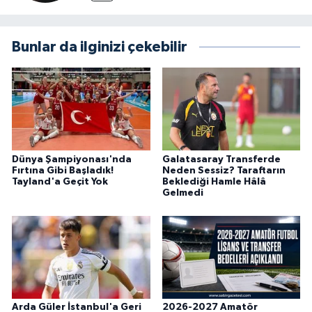
Bunlar da ilginizi çekebilir
Dünya Şampiyonası'nda
Galatasaray Transferde
Fırtına Gibi Başladık!
Neden Sessiz? Taraftarın
Tayland'a Geçit Yok
Beklediği Hamle Hâlâ
Gelmedi
Arda Güler İstanbul'a Geri
2026-2027 Amatör