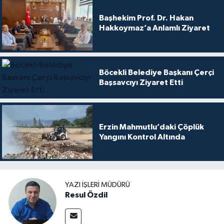
Başhekim Prof. Dr. Hakan
Hakkoymaz’a Anlamlı Ziyaret
Böcekli Belediye Başkanı Çerçi
Başsavcıyı Ziyaret Etti
Erzin Mahmutlu’daki Çöplük
Yangını Kontrol Altında
YAZI İŞLERI MÜDÜRÜ
Resul Özdil