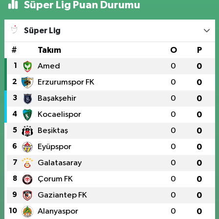
Süper Lig Puan Durumu
Süper Lig
#
Takım
O
P
1
Amed
0
0
2
Erzurumspor FK
0
0
3
Başakşehir
0
0
4
Kocaelispor
0
0
5
Beşiktaş
0
0
6
Eyüpspor
0
0
7
Galatasaray
0
0
8
Çorum FK
0
0
9
Gaziantep FK
0
0
10
Alanyaspor
0
0