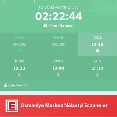
SONRAKI VAKTE KALAN
02:22:43
İkindi Namazı
İMSAK
GÜNEŞ
ÖĞLE
04:06
05:38
12:46
İKINDI
AKŞAM
YATSI
16:33
19:44
21:10
Aylık Vakitler
Osmaniye Merkez Nöbetçi Eczaneler