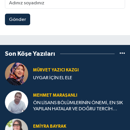
Gönder
Son Köşe Yazıları
MÜRVET YAZICI KAZGI
UYGAR İÇİN EL ELE
MEHMET MARAŞANLI
ÖN LİSANS BÖLÜMLERİNİN ÖNEMİ, EN SIK
YAPILAN HATALAR VE DOĞRU TERCİH
STRATEJİLERİ
EMIYRA BAYRAK