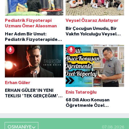
Pediatrik Fizyoterapi
Veysel Özaraz Anlatıyor
Uzmanı Ömer Alaosman
Bir Çocuğun Umudu, Bir
Her Adım Bir Umut:
Vakfın Yolculuğu Veysel
Pediatrik Fizyoterapiden
Özaraz Anlatıyor
İlham Veren Hikâyeler
Erhan Güler
ERHAN GÜLER'IN YENI
Enis Tataroğlu
TEKLISI 'TEK GERÇEĞIM'LE
68 Dili Akıcı Konuşan
BÜYÜK DÖNÜŞÜ
Öğretmenle Özel
Röportaj
OSMANİYE
07.08.2026