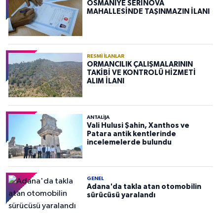
OSMANİYE SERİNOVA
MAHALLESİNDE TAŞINMAZIN İLANI
RESMI İLANLAR
ORMANCILIK ÇALIŞMALARININ
TAKİBİ VE KONTROLÜ HİZMETİ
ALIM İLANI
ANTALIJA
Vali Hulusi Şahin, Xanthos ve
Patara antik kentlerinde
incelemelerde bulundu
GENEL
Adana'da takla atan otomobilin
sürücüsü yaralandı