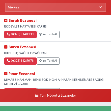
Burak Eczanesi
EK DEVLET HASTANESİ KARŞISI
0 (328) 814 83 33
Yol Tarifi Al
Burcu Eczanesi
KURTULUŞ SAĞLIK OCAĞI YANI
0 (328) 812 56 78
Yol Tarifi Al
Pınar Eczanesi
MİMAR SİNAN MAH. 8546 SOK. NO:4 A (HASAN KESKİNER AİLE SAĞLIĞI
MERKEZİ CİVARI)
0 (328) 826 04 73
Yol Tarifi Al
Tüm Nöbetçi Eczaneler