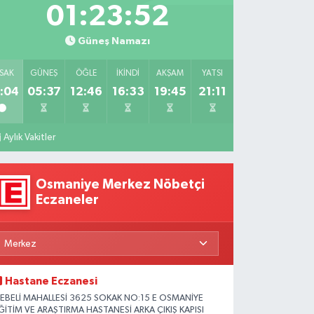
01:23:51
Veren
ikâyeler
Güneş Namazı
SAK
GÜNEŞ
ÖĞLE
İKINDI
AKŞAM
YATSI
:04
05:37
12:46
16:33
19:45
21:11
Aylık Vakitler
Osmaniye Merkez Nöbetçi
Eczaneler
Hastane Eczanesi
EBELİ MAHALLESİ 3625 SOKAK NO:15 E OSMANİYE
ĞİTİM VE ARAŞTIRMA HASTANESİ ARKA ÇIKIŞ KAPISI