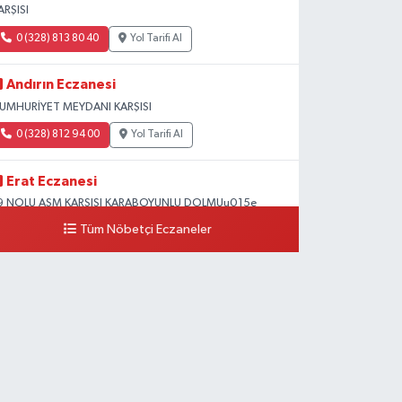
ARŞISI
0 (328) 813 80 40
Yol Tarifi Al
Andırın Eczanesi
UMHURİYET MEYDANI KARŞISI
0 (328) 812 94 00
Yol Tarifi Al
Erat Eczanesi
9 NOLU ASM KARSISI KARABOYUNLU DOLMUu015e
OLUNDA Mu0130MAR Su0130NAN OKULU
Tüm Nöbetçi Eczaneler
u0130VARI
0 (328) 825 39 39
Yol Tarifi Al