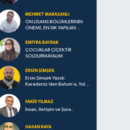
MEHMET MARAŞANLI
ÖN LİSANS BÖLÜMLERİNİN
ÖNEMİ, EN SIK YAPILAN
HATALAR VE DOĞRU TERCİH
STRATEJİLERİ
EMIYRA BAYRAK
ÇOCUKLAR ÇİÇEKTİR
SOLDURMAYALIM
ERSIN ŞIMŞEK
Ersin Şimşek Yazdı:
Karadeniz’den Batum’a, Yolun
Bana Bıraktıkları
FAKIR YILMAZ
İnsan, İletişim ve Şura..
HASAN KAYA