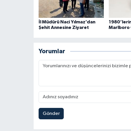
İl Müdürü Naci Yılmaz’dan
1980’leri
Şehit Annesine Ziyaret
Marlboro
Yorumlar
Gönder