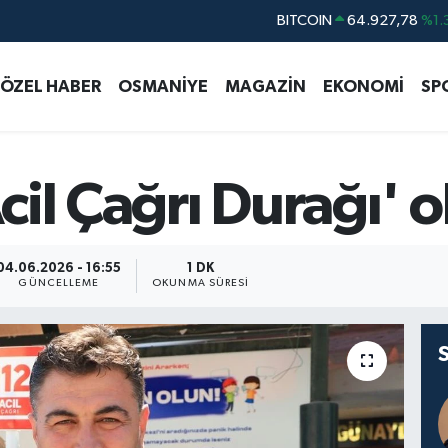
BITCOIN
64.927,78
%1.
DOLAR
47,5894
%0.
EURO
55,0398
%-0.
ÖZEL HABER
OSMANİYE
MAGAZİN
EKONOMİ
SP
STERLİN
64,1581
%0.
GRAM ALTIN
6508.83
%4.
BİST100
13.703
%
Acil Çağrı Durağı' 
04.06.2026 - 16:55
1 DK
GÜNCELLEME
OKUNMA SÜRESI