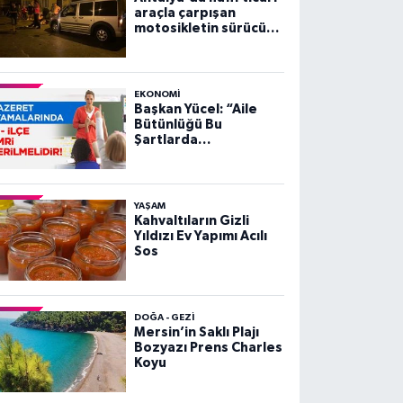
araçla çarpışan
motosikletin sürücüsü
yaralandı
EKONOMI
Başkan Yücel: “Aile
Bütünlüğü Bu
Şartlarda
Sağlanamaz”
YAŞAM
Kahvaltıların Gizli
Yıldızı Ev Yapımı Acılı
Sos
DOĞA - GEZI
Mersin’in Saklı Plajı
Bozyazı Prens Charles
Koyu