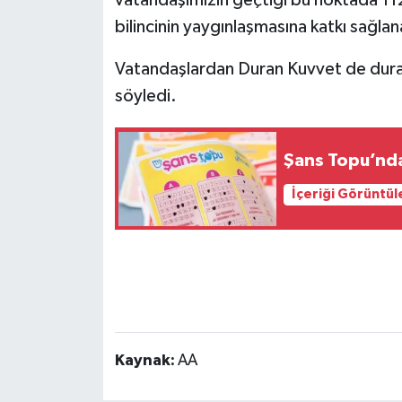
vatandaşımızın geçtiği bu noktada 112
bilincinin yaygınlaşmasına katkı sağlan
Vatandaşlardan Duran Kuvvet de durak s
söyledi.
Şans Topu’nda 
İçeriği Görüntül
Kaynak:
AA