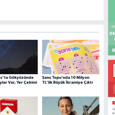
H
İM
04
os'ta Gökyüzünde
Şans Topu’nda 10 Milyon
lar Var, Yer Çekimi
TL’lik Büyük İkramiye Çıktı
G
E