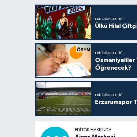
EDITÖRÜN SEÇTIĞI
Ülkü Hilal Çift
EDITÖRÜN SEÇTIĞI
Osmaniyeliler 
Öğrenecek?
EDITÖRÜN SEÇTIĞI
Erzurumspor T
EDITÖR HAKKINDA
Ajans Merkezi