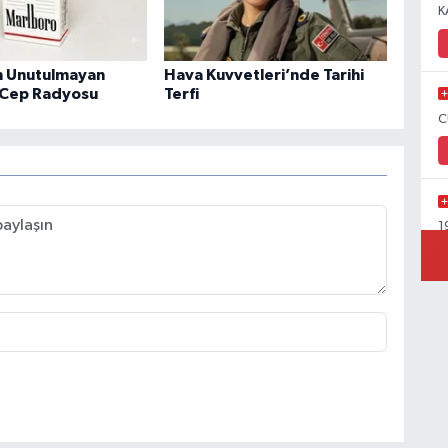
K
n Unutulmayan
Hava Kuvvetleri’nde Tarihi
 Cep Radyosu
Terfi
C
1
Y
C