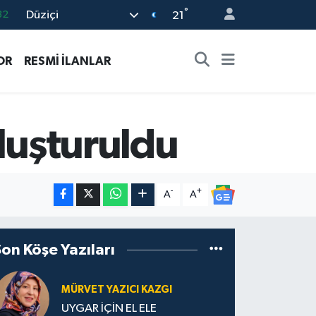
32
°
Düziçi
21
08
02
OR
RESMİ İLANLAR
16
44
11
oluşturuldu
-
+
A
A
Son Köşe Yazıları
MÜRVET YAZICI KAZGI
UYGAR İÇİN EL ELE