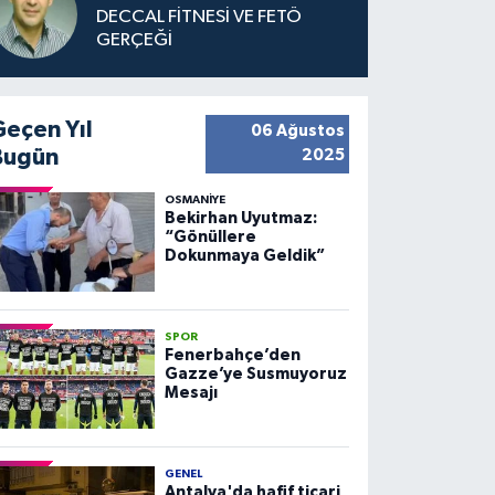
DECCAL FİTNESİ VE FETÖ
GERÇEĞİ
Geçen Yıl
06 Ağustos
Bugün
2025
OSMANIYE
Bekirhan Uyutmaz:
“Gönüllere
Dokunmaya Geldik”
SPOR
Fenerbahçe’den
Gazze’ye Susmuyoruz
Mesajı
GENEL
Antalya'da hafif ticari