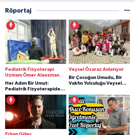
Röportaj
Pediatrik Fizyoterapi
Veysel Özaraz Anlatıyor
Uzmanı Ömer Alaosman
Bir Çocuğun Umudu, Bir
Her Adım Bir Umut:
Vakfın Yolculuğu Veysel
Pediatrik Fizyoterapiden
Özaraz Anlatıyor
İlham Veren Hikâyeler
Erhan Güler