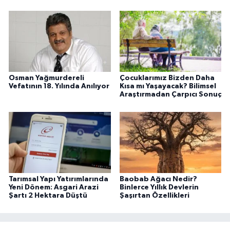
Osman Yağmurdereli
Çocuklarımız Bizden Daha
Vefatının 18. Yılında Anılıyor
Kısa mı Yaşayacak? Bilimsel
Araştırmadan Çarpıcı Sonuç
Tarımsal Yapı Yatırımlarında
Baobab Ağacı Nedir?
Yeni Dönem: Asgari Arazi
Binlerce Yıllık Devlerin
Şartı 2 Hektara Düştü
Şaşırtan Özellikleri