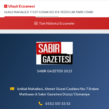
Ulaşlı Eczanesi
ULAŞLI MAHALLESİ 11507 SOKAK NO:8 B YEDİOCAK PARKI CİVARI
0 (546) 158 81 80
Yol Tarifi Al
Tüm Nöbetçi Eczaneler
SABIR GAZETESİ 2023
İstiklal Mahallesi, Ahmet Güzel Caddesi No:7 Erdem
Matbaası & Sabır Gazetesi Düziçi/Osmaniye
0552 551 53 53