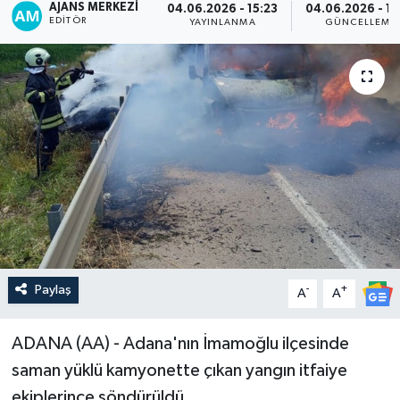
AJANS MERKEZI
04.06.2026 - 15:23
04.06.2026 - 15
EDITÖR
YAYINLANMA
GÜNCELLEME
Paylaş
-
+
A
A
ADANA (AA) - Adana'nın İmamoğlu ilçesinde
saman yüklü kamyonette çıkan yangın itfaiye
ekiplerince söndürüldü.