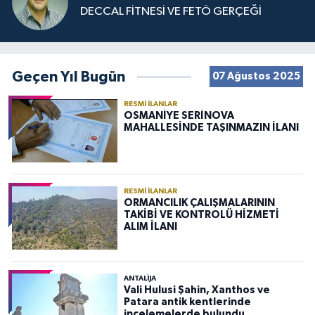
DECCAL FİTNESİ VE FETÖ GERÇEĞİ
Geçen Yıl Bugün
07 Ağustos 2025
RESMI İLANLAR
OSMANİYE SERİNOVA
MAHALLESİNDE TAŞINMAZIN İLANI
RESMI İLANLAR
ORMANCILIK ÇALIŞMALARININ
TAKİBİ VE KONTROLÜ HİZMETİ
ALIM İLANI
ANTALIJA
Vali Hulusi Şahin, Xanthos ve
Patara antik kentlerinde
incelemelerde bulundu