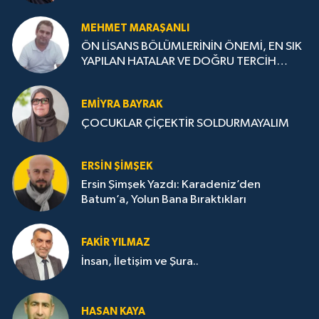
MEHMET MARAŞANLI
ÖN LİSANS BÖLÜMLERİNİN ÖNEMİ, EN SIK
YAPILAN HATALAR VE DOĞRU TERCİH
STRATEJİLERİ
EMIYRA BAYRAK
ÇOCUKLAR ÇİÇEKTİR SOLDURMAYALIM
ERSIN ŞIMŞEK
Ersin Şimşek Yazdı: Karadeniz’den
Batum’a, Yolun Bana Bıraktıkları
FAKIR YILMAZ
İnsan, İletişim ve Şura..
HASAN KAYA