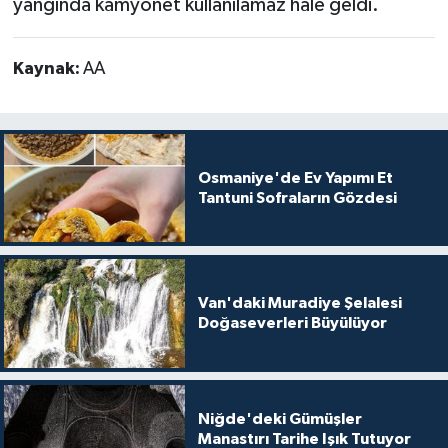
yangında kamyonet kullanılamaz hale geldi.
Kaynak:
AA
Osmaniye'de Ev Yapımı Et
Tantuni Sofraların Gözdesi
Van'daki Muradiye Şelalesi
Doğaseverleri Büyülüyor
Niğde'deki Gümüşler
Manastırı Tarihe Işık Tutuyor