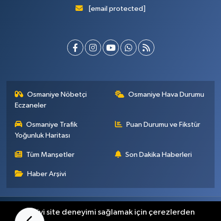
[email protected]
Osmaniye Nöbetçi
Osmaniye Hava Durumu
Eczaneler
Osmaniye Trafik
Puan Durumu ve Fikstür
Yoğunluk Haritası
Tüm Manşetler
Son Dakika Haberleri
Haber Arşivi
Künye
İletişim
Gizlilik Sözleşmesi
En iyi site deneyimi sağlamak için çerezlerden