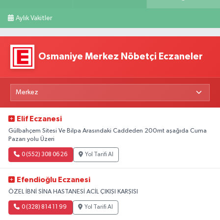
Aylık Vakitler
Osmaniye Merkez Nöbetçi Eczaneler
Elif Eczanesi
Gülbahçem Sitesi Ve Bilpa Arasındaki Caddeden 200mt aşağıda Cuma
Pazarı yolu Üzeri
0 (552) 308 06 26
Yol Tarifi Al
Efendioğlu Eczanesi
ÖZEL İBNİ SİNA HASTANESİ ACİL ÇIKIŞI KARŞISI
0 (328) 814 11 99
Yol Tarifi Al