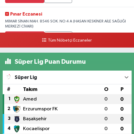
Pınar Eczanesi
MİMAR SİNAN MAH. 8546 SOK. NO:4 A (HASAN KESKİNER AİLE SAĞLIĞI
MERKEZİ CİVARI)
0 (328) 826 04 73
Yol Tarifi Al
Tüm Nöbetçi Eczaneler
Süper Lig Puan Durumu
Süper Lig
#
Takım
O
P
1
Amed
0
0
2
Erzurumspor FK
0
0
3
Başakşehir
0
0
4
Kocaelispor
0
0