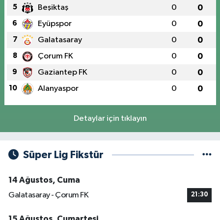
5
Beşiktaş
0
0
6
Eyüpspor
0
0
7
Galatasaray
0
0
8
Çorum FK
0
0
9
Gaziantep FK
0
0
10
Alanyaspor
0
0
Detaylar için tıklayın
Süper Lig Fikstür
14 Ağustos, Cuma
Galatasaray - Çorum FK
21:30
15 Ağustos, Cumartesi