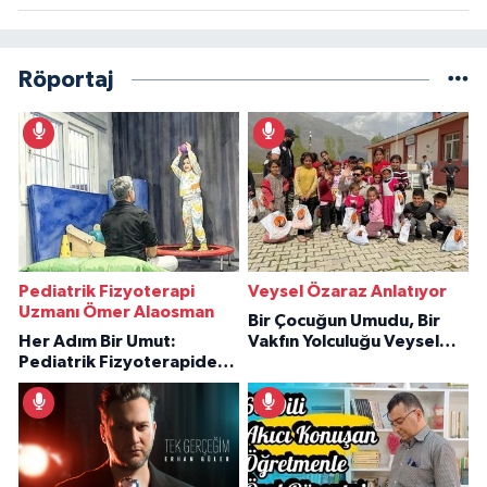
Röportaj
Pediatrik Fizyoterapi
Veysel Özaraz Anlatıyor
Uzmanı Ömer Alaosman
Bir Çocuğun Umudu, Bir
Her Adım Bir Umut:
Vakfın Yolculuğu Veysel
Pediatrik Fizyoterapiden
Özaraz Anlatıyor
İlham Veren Hikâyeler