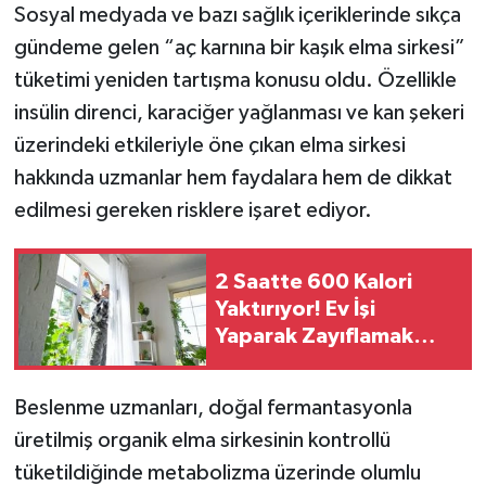
Sosyal medyada ve bazı sağlık içeriklerinde sıkça
gündeme gelen “aç karnına bir kaşık elma sirkesi”
tüketimi yeniden tartışma konusu oldu. Özellikle
insülin direnci, karaciğer yağlanması ve kan şekeri
üzerindeki etkileriyle öne çıkan elma sirkesi
hakkında uzmanlar hem faydalara hem de dikkat
edilmesi gereken risklere işaret ediyor.
2 Saatte 600 Kalori
Yaktırıyor! Ev İşi
Yaparak Zayıflamak
Mümkün
Beslenme uzmanları, doğal fermantasyonla
üretilmiş organik elma sirkesinin kontrollü
tüketildiğinde metabolizma üzerinde olumlu