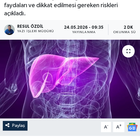
faydaları ve dikkat edilmesi gereken riskleri
açıkladı.
RESUL ÖZDIL
24.05.2026 - 09:35
2 DK
YAZI İŞLERI MÜDÜRÜ
YAYINLANMA
OKUNMA SÜRE
Paylaş
-
+
A
A