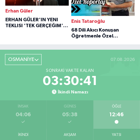
Erhan Güler
ERHAN GÜLER'IN YENI
Enis Tataroğlu
TEKLISI 'TEK GERÇEĞIM'LE
68 Dili Akıcı Konuşan
BÜYÜK DÖNÜŞÜ
Öğretmenle Özel
Röportaj
OSMANİYE
07.08.2026
SONRAKI VAKTE KALAN
03:30:40
İkindi Namazı
İMSAK
GÜNEŞ
ÖĞLE
04:06
05:38
12:46
İKINDI
AKŞAM
YATSI