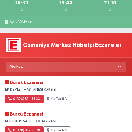
16:33
19:44
21:10
Aylık Vakitler
Osmaniye Merkez Nöbetçi Eczaneler
Burak Eczanesi
EK DEVLET HASTANESİ KARŞISI
0 (328) 814 83 33
Yol Tarifi Al
Burcu Eczanesi
KURTULUŞ SAĞLIK OCAĞI YANI
0 (328) 812 56 78
Yol Tarifi Al