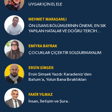
UYGAR İÇİN EL ELE
MEHMET MARAŞANLI
ÖN LİSANS BÖLÜMLERİNİN ÖNEMİ, EN SIK
YAPILAN HATALAR VE DOĞRU TERCİH
STRATEJİLERİ
EMIYRA BAYRAK
ÇOCUKLAR ÇİÇEKTİR SOLDURMAYALIM
ERSIN ŞIMŞEK
Ersin Şimşek Yazdı: Karadeniz’den
Batum’a, Yolun Bana Bıraktıkları
FAKIR YILMAZ
İnsan, İletişim ve Şura..