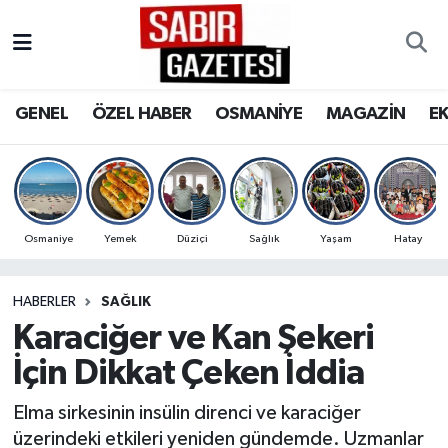
GENEL
Osmaniye Nöbetçi Eczaneler
GENEL
ÖZEL HABER
OSMANİYE
MAGAZİN
E
ÖZEL HABER
Osmaniye Hava Durumu
OSMANİYE
Osmaniye Trafik Yoğunluk Haritası
MAGAZİN
Süper Lig Puan Durumu ve Fikstür
Osmaniye
Yemek
Düziçi
Sağlık
Yaşam
Hatay
EKONOMİ
Tüm Manşetler
HABERLER
SAĞLIK
Karaciğer ve Kan Şekeri
SPOR
Son Dakika Haberleri
İçin Dikkat Çeken İddia
RESMİ İLANLAR
Haber Arşivi
Elma sirkesinin insülin direnci ve karaciğer
üzerindeki etkileri yeniden gündemde. Uzmanlar