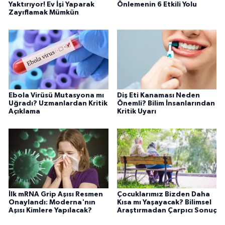
Yaktırıyor! Ev İşi Yaparak
Önlemenin 6 Etkili Yolu
Zayıflamak Mümkün
Ebola Virüsü Mutasyona mı
Diş Eti Kanaması Neden
Uğradı? Uzmanlardan Kritik
Önemli? Bilim İnsanlarından
Açıklama
Kritik Uyarı
İlk mRNA Grip Aşısı Resmen
Çocuklarımız Bizden Daha
Onaylandı: Moderna'nın
Kısa mı Yaşayacak? Bilimsel
Aşısı Kimlere Yapılacak?
Araştırmadan Çarpıcı Sonuç