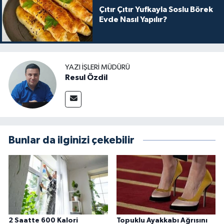
Çıtır Çıtır Yufkayla Soslu Börek
Evde Nasıl Yapılır?
YAZI İŞLERI MÜDÜRÜ
Resul Özdil
Bunlar da ilginizi çekebilir
2 Saatte 600 Kalori
Topuklu Ayakkabı Ağrısını