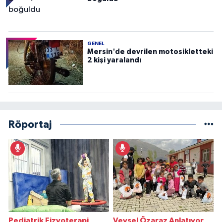
GENEL
Mersin'de devrilen motosikletteki
2 kişi yaralandı
Röportaj
Pediatrik Fizyoterapi
Veysel Özaraz Anlatıyor