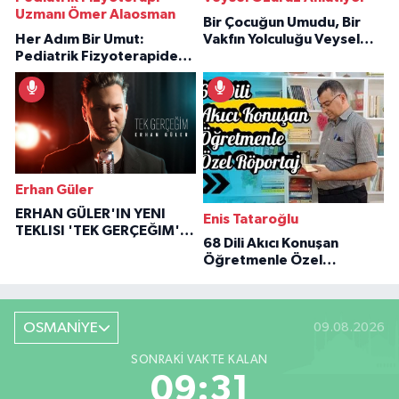
Uzmanı Ömer Alaosman
Bir Çocuğun Umudu, Bir
Her Adım Bir Umut:
Vakfın Yolculuğu Veysel
Pediatrik Fizyoterapiden
Özaraz Anlatıyor
İlham Veren Hikâyeler
Erhan Güler
ERHAN GÜLER'IN YENI
Enis Tataroğlu
TEKLISI 'TEK GERÇEĞIM'LE
68 Dili Akıcı Konuşan
BÜYÜK DÖNÜŞÜ
Öğretmenle Özel
Röportaj
OSMANİYE
09.08.2026
SONRAKI VAKTE KALAN
09:30