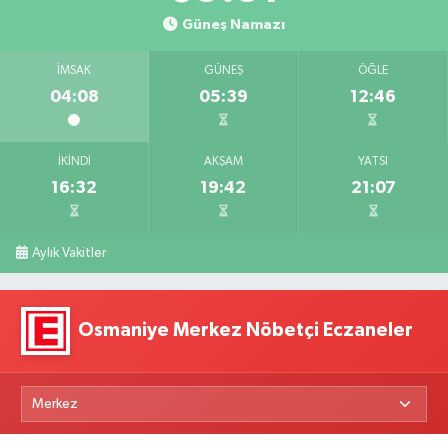
Güneş Namazı
İMSAK
GÜNEŞ
ÖĞLE
04:08
05:39
12:46
İKINDI
AKŞAM
YATSI
16:32
19:42
21:07
Aylık Vakitler
Osmaniye Merkez Nöbetçi Eczaneler