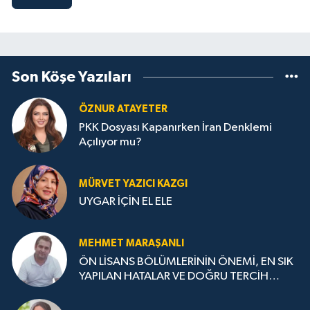
Son Köşe Yazıları
ÖZNUR ATAYETER
PKK Dosyası Kapanırken İran Denklemi
Açılıyor mu?
MÜRVET YAZICI KAZGI
UYGAR İÇİN EL ELE
MEHMET MARAŞANLI
ÖN LİSANS BÖLÜMLERİNİN ÖNEMİ, EN SIK
YAPILAN HATALAR VE DOĞRU TERCİH
STRATEJİLERİ