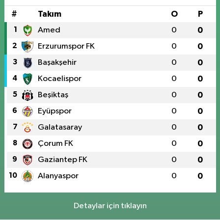
#
Takım
O
P
1
Amed
0
0
2
Erzurumspor FK
0
0
3
Başakşehir
0
0
4
Kocaelispor
0
0
5
Beşiktaş
0
0
6
Eyüpspor
0
0
7
Galatasaray
0
0
8
Çorum FK
0
0
9
Gaziantep FK
0
0
10
Alanyaspor
0
0
Detaylar için tıklayın