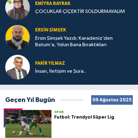
EMIYRA BAYRAK
ÇOCUKLAR ÇİÇEKTİR SOLDURMAYALIM
ERSIN ŞIMŞEK
Ersin Şimşek Yazdı: Karadeniz’den
Batum’a, Yolun Bana Bıraktıkları
FAKIR YILMAZ
İnsan, İletişim ve Şura..
Geçen Yıl Bugün
09 Ağustos 2025
SPOR
Futbol: Trendyol Süper Lig