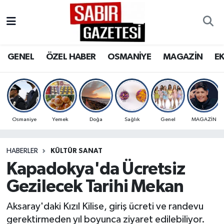
GENEL
Osmaniye Nöbetçi Eczaneler
GENEL
ÖZEL HABER
OSMANİYE
MAGAZİN
E
ÖZEL HABER
Osmaniye Hava Durumu
OSMANİYE
Osmaniye Trafik Yoğunluk Haritası
MAGAZİN
Süper Lig Puan Durumu ve Fikstür
Osmaniye
Yemek
Doğa
Sağlık
Genel
MAGAZİN
EKONOMİ
Tüm Manşetler
HABERLER
KÜLTÜR SANAT
Kapadokya'da Ücretsiz
SPOR
Son Dakika Haberleri
Gezilecek Tarihi Mekan
RESMİ İLANLAR
Haber Arşivi
Aksaray'daki Kızıl Kilise, giriş ücreti ve randevu
gerektirmeden yıl boyunca ziyaret edilebiliyor.