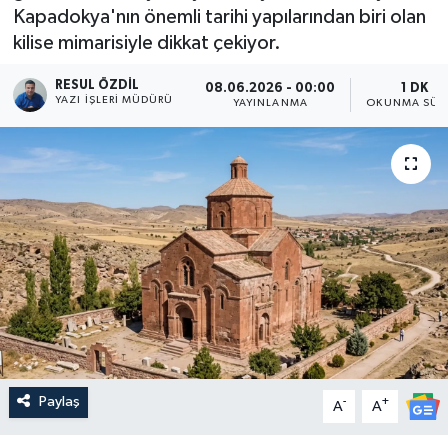
Kapadokya'nın önemli tarihi yapılarından biri olan
kilise mimarisiyle dikkat çekiyor.
RESUL ÖZDIL
08.06.2026 - 00:00
1 DK
YAZI İŞLERI MÜDÜRÜ
YAYINLANMA
OKUNMA SÜR
Paylaş
-
+
A
A