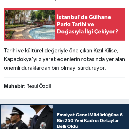
İstanbul’da Gülhane
Parkı Tarihi ve
Doğasıyla İlgi Çekiyor?
Tarihi ve kültürel değeriyle öne çıkan Kızıl Kilise,
Kapadokya'yı ziyaret edenlerin rotasında yer alan
önemli duraklardan biri olmayı sürdürüyor.
Muhabir:
Resul Özdil
Emniyet Genel Müdürlüğüne 6
Bin 250 Yeni Kadro: Detaylar
Belli Oldu