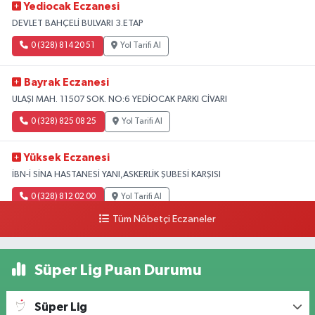
Yediocak Eczanesi
DEVLET BAHÇELİ BULVARI 3.ETAP
0 (328) 814 20 51
Yol Tarifi Al
Bayrak Eczanesi
ULAŞI MAH. 11507 SOK. NO:6 YEDİOCAK PARKI CİVARI
0 (328) 825 08 25
Yol Tarifi Al
Yüksek Eczanesi
İBN-İ SİNA HASTANESİ YANI,ASKERLİK ŞUBESİ KARŞISI
0 (328) 812 02 00
Yol Tarifi Al
Tüm Nöbetçi Eczaneler
Süper Lig Puan Durumu
Süper Lig