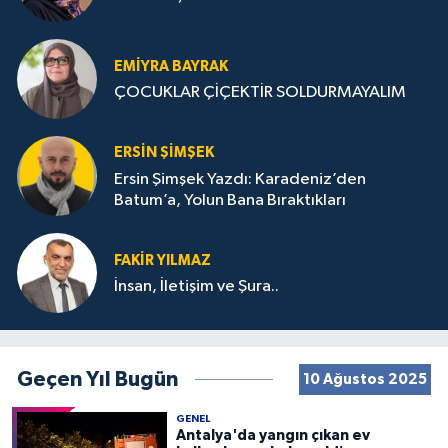
EMIYRA BAYRAK
ÇOCUKLAR ÇİÇEKTİR SOLDURMAYALIM
ERSIN ŞIMŞEK
Ersin Şimşek Yazdı: Karadeniz’den
Batum’a, Yolun Bana Bıraktıkları
FAKIR YILMAZ
İnsan, İletişim ve Şura..
Geçen Yıl Bugün
10 Ağustos 2025
GENEL
Antalya'da yangın çıkan ev