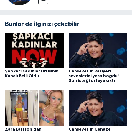
Bunlar da ilginizi çekebilir
Şapkacı Kadınlar Dizisinin
Cansever’in vasiyeti
Kanalı Belli Oldu
sevenlerini yasa boğdu!
Son isteği ortaya çıktı
Zara Larsson’dan
Cansever’in Cenaze