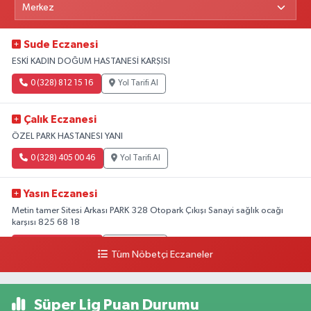
Sude Eczanesi
ESKİ KADIN DOĞUM HASTANESİ KARŞISI
0 (328) 812 15 16
Yol Tarifi Al
Çalık Eczanesi
ÖZEL PARK HASTANESI YANI
0 (328) 405 00 46
Yol Tarifi Al
Yasın Eczanesi
Metin tamer Sitesi Arkası PARK 328 Otopark Çıkışı Sanayi sağlık ocağı
karşısı 825 68 18
0 (328) 825 68 18
Yol Tarifi Al
Tüm Nöbetçi Eczaneler
Süper Lig Puan Durumu