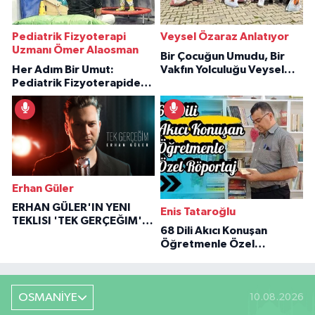
Pediatrik Fizyoterapi
Veysel Özaraz Anlatıyor
Uzmanı Ömer Alaosman
Bir Çocuğun Umudu, Bir
Her Adım Bir Umut:
Vakfın Yolculuğu Veysel
Pediatrik Fizyoterapiden
Özaraz Anlatıyor
İlham Veren Hikâyeler
Erhan Güler
ERHAN GÜLER'IN YENI
Enis Tataroğlu
TEKLISI 'TEK GERÇEĞIM'LE
68 Dili Akıcı Konuşan
BÜYÜK DÖNÜŞÜ
Öğretmenle Özel
Röportaj
OSMANİYE
10.08.2026