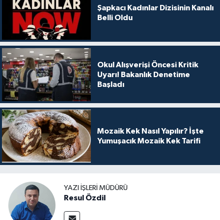
Şapkacı Kadınlar Dizisinin Kanalı
Belli Oldu
Okul Alışverişi Öncesi Kritik
Uyarı! Bakanlık Denetime
Başladı
Mozaik Kek Nasıl Yapılır? İşte
Yumuşacık Mozaik Kek Tarifi
YAZI İŞLERI MÜDÜRÜ
Resul Özdil