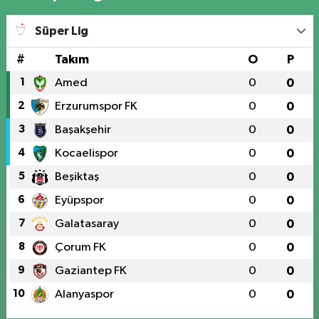
Süper Lig
#
Takım
O
P
1
Amed
0
0
2
Erzurumspor FK
0
0
3
Başakşehir
0
0
4
Kocaelispor
0
0
5
Beşiktaş
0
0
6
Eyüpspor
0
0
7
Galatasaray
0
0
8
Çorum FK
0
0
9
Gaziantep FK
0
0
10
Alanyaspor
0
0