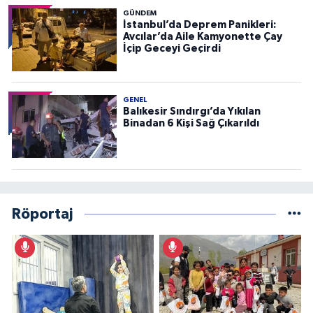
GÜNDEM
İstanbul’da Deprem Panikleri:
Avcılar’da Aile Kamyonette Çay
İçip Geceyi Geçirdi
GENEL
Balıkesir Sındırgı’da Yıkılan
Binadan 6 Kişi Sağ Çıkarıldı
Röportaj