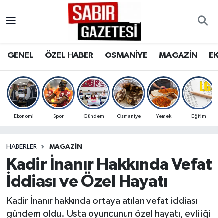
GENEL
Osmaniye Nöbetçi Eczaneler
GENEL
ÖZEL HABER
OSMANİYE
MAGAZİN
E
ÖZEL HABER
Osmaniye Hava Durumu
OSMANİYE
Osmaniye Trafik Yoğunluk Haritası
MAGAZİN
Süper Lig Puan Durumu ve Fikstür
Ekonomi
Spor
Gündem
Osmaniye
Yemek
Eğitim
EKONOMİ
Tüm Manşetler
HABERLER
MAGAZİN
Kadir İnanır Hakkında Vefat
SPOR
Son Dakika Haberleri
İddiası ve Özel Hayatı
RESMİ İLANLAR
Haber Arşivi
Kadir İnanır hakkında ortaya atılan vefat iddiası
gündem oldu. Usta oyuncunun özel hayatı, evliliği