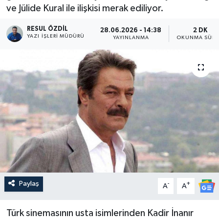
ve Jülide Kural ile ilişkisi merak ediliyor.
RESUL ÖZDIL
28.06.2026 - 14:38
2 DK
YAZI İŞLERI MÜDÜRÜ
YAYINLANMA
OKUNMA SÜRE
Paylaş
-
+
A
A
Türk sinemasının usta isimlerinden Kadir İnanır