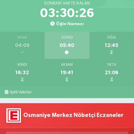
SONRAKI VAKTE KALAN
03:30:25
Öğle Namazı
İMSAK
GÜNEŞ
ÖĞLE
04:09
05:40
12:45
İKINDI
AKŞAM
YATSI
16:32
19:41
21:06
Aylık Vakitler
Osmaniye Merkez Nöbetçi Eczaneler