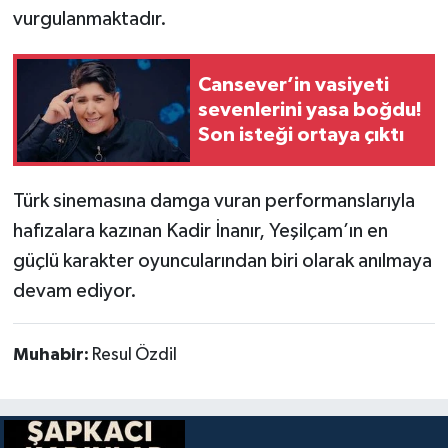
vurgulanmaktadır.
Cansever’in vasiyeti
sevenlerini yasa boğdu!
Son isteği ortaya çıktı
Türk sinemasına damga vuran performanslarıyla
hafızalara kazınan Kadir İnanır, Yeşilçam’ın en
güçlü karakter oyuncularından biri olarak anılmaya
devam ediyor.
Muhabir:
Resul Özdil