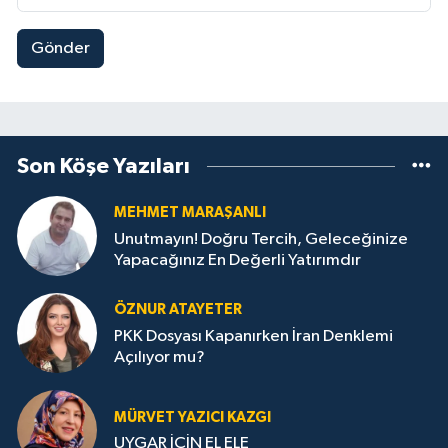
Gönder
Son Köşe Yazıları
MEHMET MARAŞANLI
Unutmayın! Doğru Tercih, Geleceğinize
Yapacağınız En Değerli Yatırımdır
ÖZNUR ATAYETER
PKK Dosyası Kapanırken İran Denklemi
Açılıyor mu?
MÜRVET YAZICI KAZGI
UYGAR İÇİN EL ELE