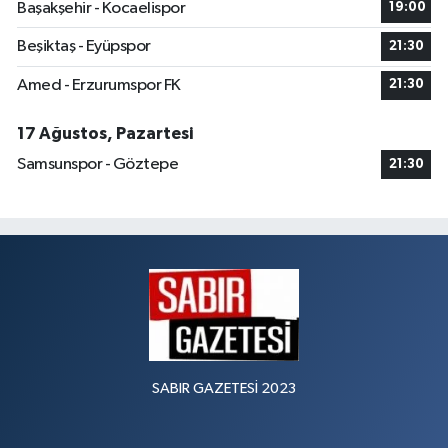
Başakşehir - Kocaelispor
19:00
Beşiktaş - Eyüpspor
21:30
Amed - Erzurumspor FK
21:30
17 Ağustos, Pazartesi
Samsunspor - Göztepe
21:30
SABIR GAZETESİ 2023