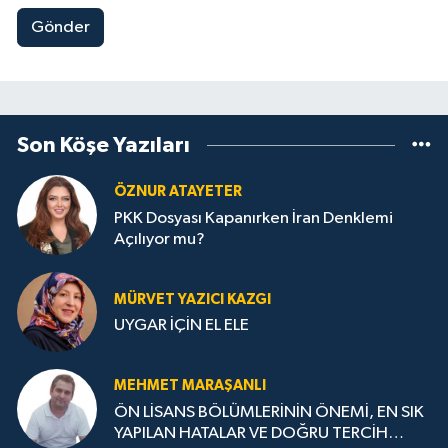
Gönder
Son Köşe Yazıları
ÖZNUR ATAYETER
PKK Dosyası Kapanırken İran Denklemi
Açılıyor mu?
MÜRVET YAZICI KAZGI
UYGAR İÇİN EL ELE
MEHMET MARAŞANLI
ÖN LİSANS BÖLÜMLERİNİN ÖNEMİ, EN SIK
YAPILAN HATALAR VE DOĞRU TERCİH