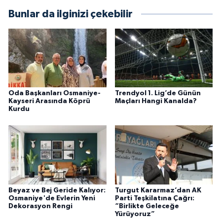
Bunlar da ilginizi çekebilir
Oda Başkanları Osmaniye-
Trendyol 1. Lig’de Günün
Kayseri Arasında Köprü
Maçları Hangi Kanalda?
Kurdu
Beyaz ve Bej Geride Kalıyor:
Turgut Kararmaz’dan AK
Osmaniye'de Evlerin Yeni
Parti Teşkilatına Çağrı:
Dekorasyon Rengi
“Birlikte Geleceğe
Yürüyoruz”