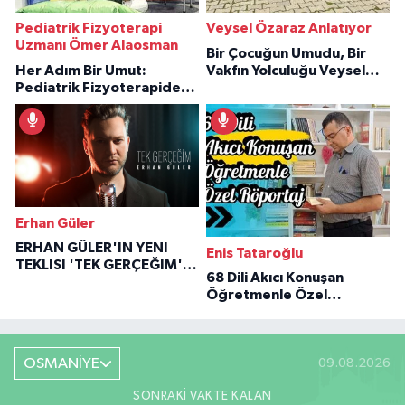
Pediatrik Fizyoterapi
Veysel Özaraz Anlatıyor
Uzmanı Ömer Alaosman
Bir Çocuğun Umudu, Bir
Her Adım Bir Umut:
Vakfın Yolculuğu Veysel
Pediatrik Fizyoterapiden
Özaraz Anlatıyor
İlham Veren Hikâyeler
Erhan Güler
ERHAN GÜLER'IN YENI
Enis Tataroğlu
TEKLISI 'TEK GERÇEĞIM'LE
68 Dili Akıcı Konuşan
BÜYÜK DÖNÜŞÜ
Öğretmenle Özel
Röportaj
OSMANİYE
09.08.2026
SONRAKI VAKTE KALAN