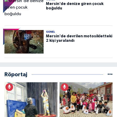
Mersin'de denize giren çocuk
boğuldu
GENEL
Mersin'de devrilen motosikletteki
2 kişi yaralandı
Röportaj