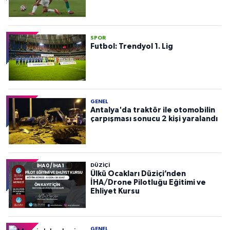
SPOR
Futbol: Trendyol 1. Lig
GENEL
Antalya'da traktör ile otomobilin
çarpışması sonucu 2 kişi yaralandı
DÜZIÇI
Ülkü Ocakları Düziçi’nden
İHA/Drone Pilotluğu Eğitimi ve
Ehliyet Kursu
GENEL