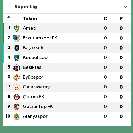
Süper Lig
#
Takım
O
P
1
Amed
0
0
2
Erzurumspor FK
0
0
3
Başakşehir
0
0
4
Kocaelispor
0
0
5
Beşiktaş
0
0
6
Eyüpspor
0
0
7
Galatasaray
0
0
8
Çorum FK
0
0
9
Gaziantep FK
0
0
10
Alanyaspor
0
0