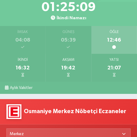
01:25:08
İkindi Namazı
İMSAK
GÜNEŞ
ÖĞLE
04:08
05:39
12:46
İKINDI
AKŞAM
YATSI
16:32
19:42
21:07
Aylık Vakitler
Osmaniye Merkez Nöbetçi Eczaneler