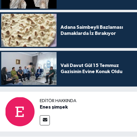
Adana Saimbeyli Bazlaması
Damaklarda İz Bırakıyor
Vali Davut Gül 15 Temmuz
Gazisinin Evine Konuk Oldu
EDITÖR HAKKINDA
Enes şimşek