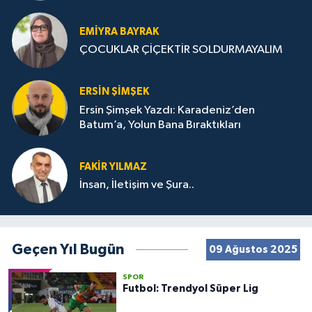
STRATEJİLERİ
EMIYRA BAYRAK
ÇOCUKLAR ÇİÇEKTİR SOLDURMAYALIM
ERSIN ŞIMŞEK
Ersin Şimşek Yazdı: Karadeniz’den
Batum’a, Yolun Bana Bıraktıkları
FAKIR YILMAZ
İnsan, İletişim ve Şura..
Geçen Yıl Bugün
09 Ağustos 2025
SPOR
Futbol: Trendyol Süper Lig