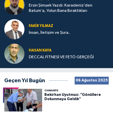
Ersin Şimşek Yazdı: Karadeniz’den
Batum’a, Yolun Bana Bıraktıkları
FAKIR YILMAZ
İnsan, İletişim ve Şura..
HASAN KAYA
DECCAL FİTNESİ VE FETÖ GERÇEĞİ
Geçen Yıl Bugün
06 Ağustos 2025
OSMANIYE
Bekirhan Uyutmaz: “Gönüllere
Dokunmaya Geldik”