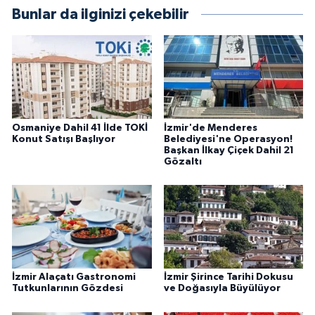
Bunlar da ilginizi çekebilir
Osmaniye Dahil 41 İlde TOKİ
İzmir'de Menderes
Konut Satışı Başlıyor
Belediyesi'ne Operasyon!
Başkan İlkay Çiçek Dahil 21
Gözaltı
İzmir Alaçatı Gastronomi
İzmir Şirince Tarihi Dokusu
Tutkunlarının Gözdesi
ve Doğasıyla Büyülüyor