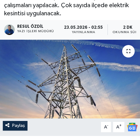
çalışmaları yapılacak. Çok sayıda ilçede elektrik
kesintisi uygulanacak.
RESUL ÖZDIL
23.05.2026 - 02:55
2 DK
YAZI İŞLERI MÜDÜRÜ
YAYINLANMA
OKUNMA SÜRE
Paylaş
-
+
A
A