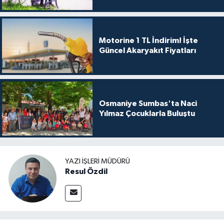
Motorine 1 TL İndirim! İşte
Güncel Akaryakıt Fiyatları
Osmaniye Sumbas'ta Naci
Yılmaz Çocuklarla Buluştu
YAZI İŞLERI MÜDÜRÜ
Resul Özdil