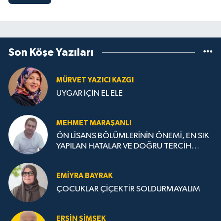
Son Köşe Yazıları
MÜRVET YAZICI KAZGI
UYGAR İÇİN EL ELE
MEHMET MARAŞANLI
ÖN LİSANS BÖLÜMLERİNİN ÖNEMİ, EN SIK
YAPILAN HATALAR VE DOĞRU TERCİH
STRATEJİLERİ
EMIYRA BAYRAK
ÇOCUKLAR ÇİÇEKTİR SOLDURMAYALIM
ERSIN ŞIMŞEK