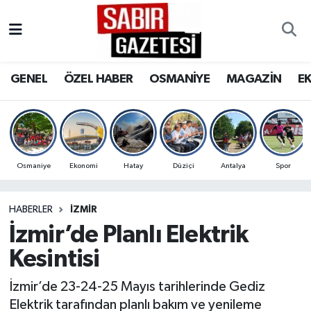
GENEL
Osmaniye Nöbetçi Eczaneler
GENEL
ÖZEL HABER
OSMANİYE
MAGAZİN
E
ÖZEL HABER
Osmaniye Hava Durumu
OSMANİYE
Osmaniye Trafik Yoğunluk Haritası
MAGAZİN
Süper Lig Puan Durumu ve Fikstür
Osmaniye
Ekonomi
Hatay
Düziçi
Antalya
Spor
EKONOMİ
Tüm Manşetler
HABERLER
İZMIR
İzmir’de Planlı Elektrik
SPOR
Son Dakika Haberleri
Kesintisi
RESMİ İLANLAR
Haber Arşivi
İzmir’de 23-24-25 Mayıs tarihlerinde Gediz
Elektrik tarafından planlı bakım ve yenileme