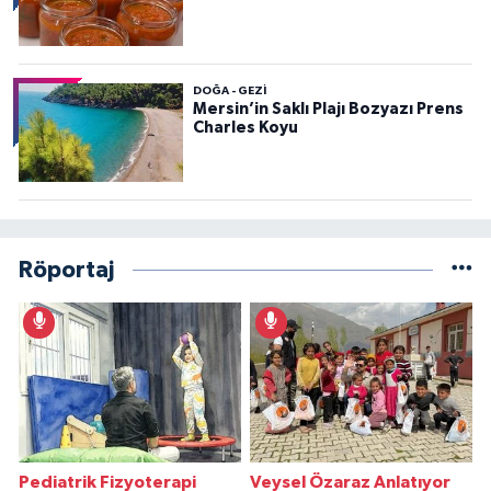
DOĞA - GEZI
Mersin’in Saklı Plajı Bozyazı Prens
Charles Koyu
Röportaj
Pediatrik Fizyoterapi
Veysel Özaraz Anlatıyor