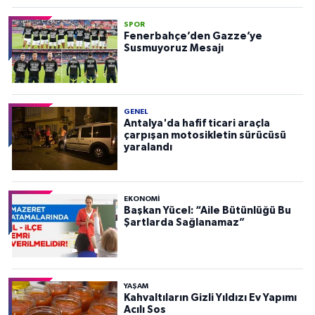
SPOR
Fenerbahçe’den Gazze’ye
Susmuyoruz Mesajı
GENEL
Antalya'da hafif ticari araçla
çarpışan motosikletin sürücüsü
yaralandı
EKONOMI
Başkan Yücel: “Aile Bütünlüğü Bu
Şartlarda Sağlanamaz”
YAŞAM
Kahvaltıların Gizli Yıldızı Ev Yapımı
Acılı Sos