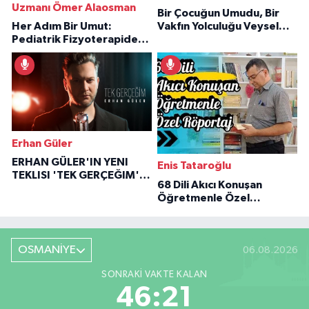
Uzmanı Ömer Alaosman
Bir Çocuğun Umudu, Bir
Her Adım Bir Umut:
Vakfın Yolculuğu Veysel
Pediatrik Fizyoterapiden
Özaraz Anlatıyor
İlham Veren Hikâyeler
Erhan Güler
ERHAN GÜLER'IN YENI
Enis Tataroğlu
TEKLISI 'TEK GERÇEĞIM'LE
68 Dili Akıcı Konuşan
BÜYÜK DÖNÜŞÜ
Öğretmenle Özel
Röportaj
OSMANİYE
06.08.2026
SONRAKI VAKTE KALAN
46:19