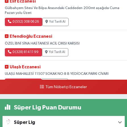
Elif Eczanesi
Gülbahçem Sitesi Ve Bilpa Arasındaki Caddeden 200mt aşağıda Cuma
Pazarı yolu Üzeri
0 (552) 308 06 26
Yol Tarifi Al
Efendioğlu Eczanesi
ÖZEL İBNİ SİNA HASTANESİ ACİL ÇIKIŞI KARŞISI
0 (328) 814 11 99
Yol Tarifi Al
Ulaşlı Eczanesi
ULAŞLI MAHALLESİ 11507 SOKAK NO:8 B YEDİOCAK PARKI CİVARI
0 (546) 158 81 80
Yol Tarifi Al
Tüm Nöbetçi Eczaneler
Süper Lig Puan Durumu
Süper Lig