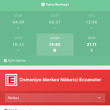
Yatsı Namazı
İMSAK
GÜNEŞ
ÖĞLE
04:04
05:37
12:46
İKINDI
AKŞAM
YATSI
16:33
19:45
21:11
Aylık Vakitler
Osmaniye Merkez Nöbetçi Eczaneler