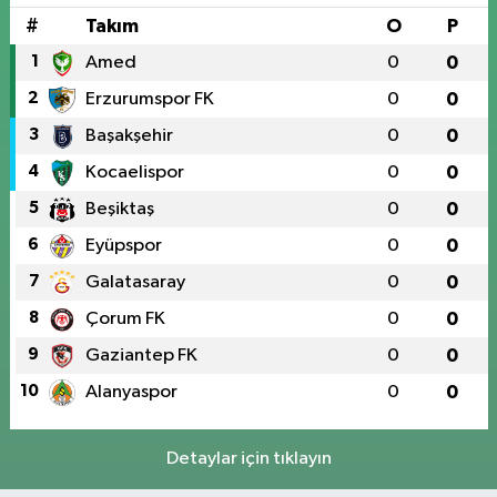
#
Takım
O
P
1
Amed
0
0
2
Erzurumspor FK
0
0
3
Başakşehir
0
0
4
Kocaelispor
0
0
5
Beşiktaş
0
0
6
Eyüpspor
0
0
7
Galatasaray
0
0
8
Çorum FK
0
0
9
Gaziantep FK
0
0
10
Alanyaspor
0
0
Detaylar için tıklayın