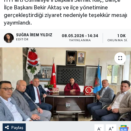
İlçe Başkanı Bekir Aktaş ve ilçe yönetimine
gerçekleştirdiği ziyaret nedeniyle teşekkür mesajı
yayımlandı.
SUĞRA İREM YILDIZ
08.05.2026 - 14:34
1 DK
EDITÖR
YAYINLANMA
OKUNMA SÜR
Paylaş
-
+
A
A