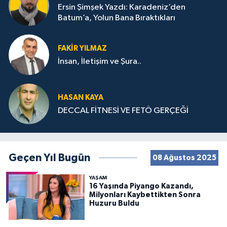
Ersin Şimşek Yazdı: Karadeniz’den
Batum’a, Yolun Bana Bıraktıkları
FAKIR YILMAZ
İnsan, İletişim ve Şura..
HASAN KAYA
DECCAL FİTNESİ VE FETÖ GERÇEĞİ
Geçen Yıl Bugün
08 Ağustos 2025
YAŞAM
16 Yaşında Piyango Kazandı,
Milyonları Kaybettikten Sonra
Huzuru Buldu