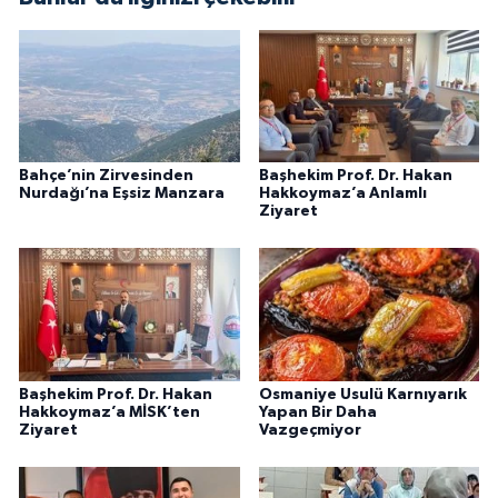
Bahçe’nin Zirvesinden
Başhekim Prof. Dr. Hakan
Nurdağı’na Eşsiz Manzara
Hakkoymaz’a Anlamlı
Ziyaret
Başhekim Prof. Dr. Hakan
Osmaniye Usulü Karnıyarık
Hakkoymaz’a MİSK’ten
Yapan Bir Daha
Ziyaret
Vazgeçmiyor