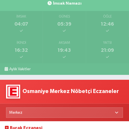
İmsak Namazı
İMSAK
GÜNEŞ
ÖĞLE
04:07
05:39
12:46
İKINDI
AKŞAM
YATSI
16:32
19:43
21:09
Aylık Vakitler
Osmaniye Merkez Nöbetçi Eczaneler
Burak Eczanesi