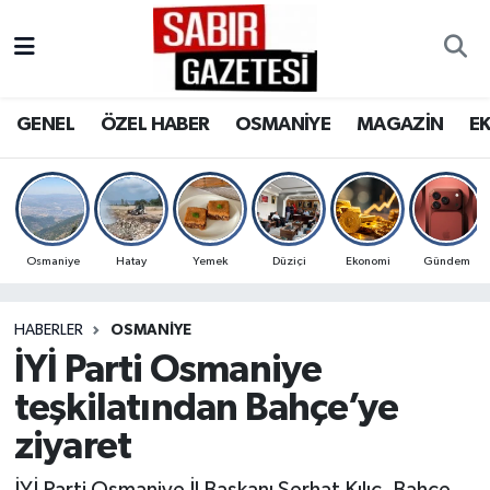
GENEL
Osmaniye Nöbetçi Eczaneler
GENEL
ÖZEL HABER
OSMANİYE
MAGAZİN
E
ÖZEL HABER
Osmaniye Hava Durumu
OSMANİYE
Osmaniye Trafik Yoğunluk Haritası
MAGAZİN
Süper Lig Puan Durumu ve Fikstür
Osmaniye
Hatay
Yemek
Düziçi
Ekonomi
Gündem
EKONOMİ
Tüm Manşetler
HABERLER
OSMANIYE
İYİ Parti Osmaniye
SPOR
Son Dakika Haberleri
teşkilatından Bahçe’ye
RESMİ İLANLAR
Haber Arşivi
ziyaret
İYİ Parti Osmaniye İl Başkanı Serhat Kılıç, Bahçe