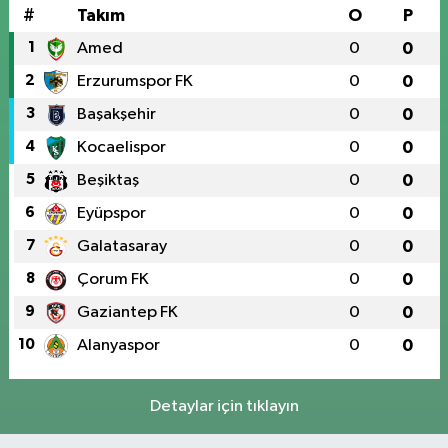
#
Takım
O
P
1
Amed
0
0
2
Erzurumspor FK
0
0
3
Başakşehir
0
0
4
Kocaelispor
0
0
5
Beşiktaş
0
0
6
Eyüpspor
0
0
7
Galatasaray
0
0
8
Çorum FK
0
0
9
Gaziantep FK
0
0
10
Alanyaspor
0
0
Detaylar için tıklayın