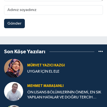
Gönder
Son Köşe Yazıları
MÜRVET YAZICI KAZGI
UYGAR İÇİN EL ELE
MEHMET MARAŞANLI
ÖN LİSANS BÖLÜMLERİNİN ÖNEMİ, EN SIK
YAPILAN HATALAR VE DOĞRU TERCİH
STRATEJİLERİ