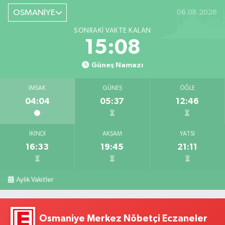
OSMANİYE
06.08.2026
SONRAKI VAKTE KALAN
15:07
Güneş Namazı
İMSAK
GÜNEŞ
ÖĞLE
04:04
05:37
12:46
İKINDI
AKŞAM
YATSI
16:33
19:45
21:11
Aylık Vakitler
Osmaniye Merkez Nöbetçi Eczaneler