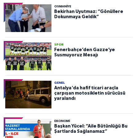
OSMANIYE
Bekirhan Uyutmaz: “Gönüllere
Dokunmaya Geldik”
SPOR
Fenerbahçe’den Gazze’ye
Susmuyoruz Mesajı
GENEL
Antalya'da hafif ticari araçla
çarpışan motosikletin sürücüsü
yaralandı
EKONOMI
Başkan Yücel: “Aile Bütünlüğü Bu
Şartlarda Sağlanamaz”