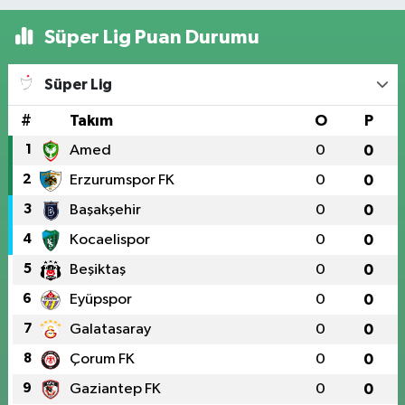
Süper Lig Puan Durumu
Süper Lig
#
Takım
O
P
1
Amed
0
0
2
Erzurumspor FK
0
0
3
Başakşehir
0
0
4
Kocaelispor
0
0
5
Beşiktaş
0
0
6
Eyüpspor
0
0
7
Galatasaray
0
0
8
Çorum FK
0
0
9
Gaziantep FK
0
0