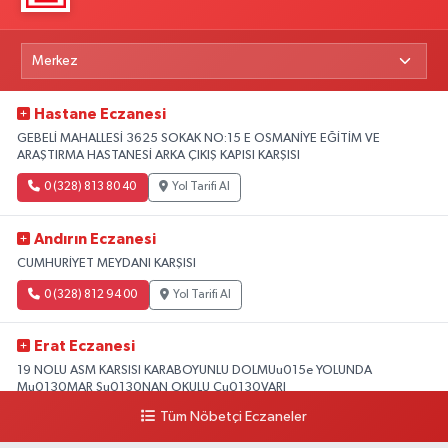
Hastane Eczanesi
GEBELİ MAHALLESİ 3625 SOKAK NO:15 E OSMANİYE EĞİTİM VE
ARAŞTIRMA HASTANESİ ARKA ÇIKIŞ KAPISI KARŞISI
0 (328) 813 80 40
Yol Tarifi Al
Andırın Eczanesi
CUMHURİYET MEYDANI KARŞISI
0 (328) 812 94 00
Yol Tarifi Al
Erat Eczanesi
19 NOLU ASM KARSISI KARABOYUNLU DOLMUu015e YOLUNDA
Mu0130MAR Su0130NAN OKULU Cu0130VARI
Tüm Nöbetçi Eczaneler
0 (328) 825 39 39
Yol Tarifi Al