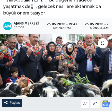
yaşatmak değil, gelecek nesillere aktarmak da
büyük önem taşıyor'
AJANS MERKEZI
25.05.2026 - 19:41
25.05.2026 - 20
EDITÖR
YAYINLANMA
GÜNCELLEME
Paylaş
-
+
A
A