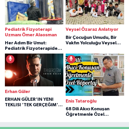
Pediatrik Fizyoterapi
Veysel Özaraz Anlatıyor
Uzmanı Ömer Alaosman
Bir Çocuğun Umudu, Bir
Her Adım Bir Umut:
Vakfın Yolculuğu Veysel
Pediatrik Fizyoterapiden
Özaraz Anlatıyor
İlham Veren Hikâyeler
Erhan Güler
ERHAN GÜLER'IN YENI
Enis Tataroğlu
TEKLISI 'TEK GERÇEĞIM'LE
68 Dili Akıcı Konuşan
BÜYÜK DÖNÜŞÜ
Öğretmenle Özel
Röportaj