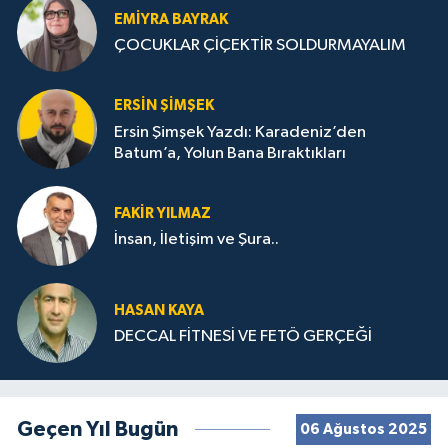
EMIYRA BAYRAK
ÇOCUKLAR ÇİÇEKTİR SOLDURMAYALIM
ERSIN ŞIMŞEK
Ersin Şimşek Yazdı: Karadeniz’den
Batum’a, Yolun Bana Bıraktıkları
FAKIR YILMAZ
İnsan, İletişim ve Şura..
HASAN KAYA
DECCAL FİTNESİ VE FETÖ GERÇEĞİ
Geçen Yıl Bugün
06 Ağustos 2025