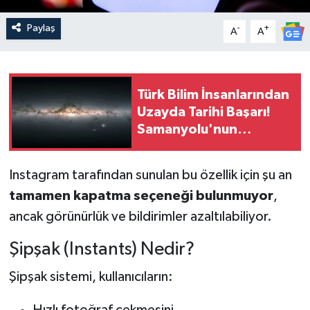
Paylaş
-
+
A
A
Türk Bilim İnsanlarından
Uzayda Tarihi Başarı!
Samanyolu'nun
Gizlediği 4 Galaksi
Bulundu
Instagram tarafından sunulan bu özellik için şu an
tamamen kapatma seçeneği bulunmuyor
,
ancak görünürlük ve bildirimler azaltılabiliyor.
Şipşak (Instants) Nedir?
Şipşak sistemi, kullanıcıların:
Hızlı fotoğraf çekmesini