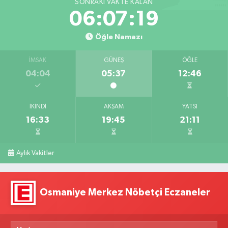
SONRAKI VAKTE KALAN
06:07:18
Öğle Namazı
İMSAK
GÜNEŞ
ÖĞLE
04:04
05:37
12:46
İKINDI
AKŞAM
YATSI
16:33
19:45
21:11
Aylık Vakitler
Osmaniye Merkez Nöbetçi Eczaneler