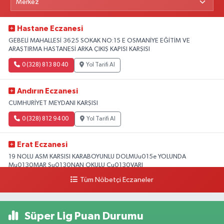
Hastane Eczanesi
GEBELİ MAHALLESİ 3625 SOKAK NO:15 E OSMANİYE EĞİTİM VE
ARAŞTIRMA HASTANESİ ARKA ÇIKIŞ KAPISI KARŞISI
0 (328) 813 80 40
Yol Tarifi Al
Andırın Eczanesi
CUMHURİYET MEYDANI KARŞISI
0 (328) 812 94 00
Yol Tarifi Al
Erat Eczanesi
19 NOLU ASM KARSISI KARABOYUNLU DOLMUu015e YOLUNDA
Mu0130MAR Su0130NAN OKULU Cu0130VARI
Tüm Nöbetçi Eczaneler
0 (328) 825 39 39
Yol Tarifi Al
Süper Lig Puan Durumu