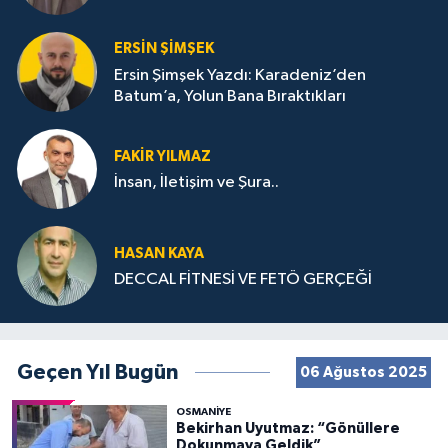
ERSIN ŞIMŞEK
Ersin Şimşek Yazdı: Karadeniz’den
Batum’a, Yolun Bana Bıraktıkları
FAKIR YILMAZ
İnsan, İletişim ve Şura..
HASAN KAYA
DECCAL FİTNESİ VE FETÖ GERÇEĞİ
Geçen Yıl Bugün
06 Ağustos 2025
OSMANIYE
Bekirhan Uyutmaz: “Gönüllere
Dokunmaya Geldik”