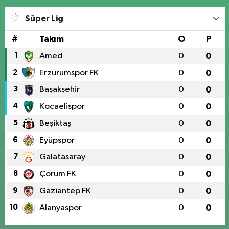
Süper Lig
#
Takım
O
P
1
Amed
0
0
2
Erzurumspor FK
0
0
3
Başakşehir
0
0
4
Kocaelispor
0
0
5
Beşiktaş
0
0
6
Eyüpspor
0
0
7
Galatasaray
0
0
8
Çorum FK
0
0
9
Gaziantep FK
0
0
10
Alanyaspor
0
0