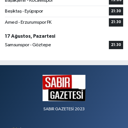
Başakşehir - Kocaelispor
19:00
Beşiktaş - Eyüpspor
21:30
Amed - Erzurumspor FK
21:30
17 Ağustos, Pazartesi
Samsunspor - Göztepe
21:30
SABIR GAZETESİ 2023