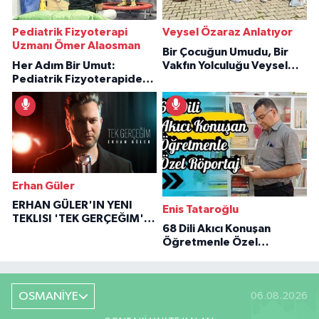
Pediatrik Fizyoterapi
Veysel Özaraz Anlatıyor
Uzmanı Ömer Alaosman
Bir Çocuğun Umudu, Bir
Her Adım Bir Umut:
Vakfın Yolculuğu Veysel
Pediatrik Fizyoterapiden
Özaraz Anlatıyor
İlham Veren Hikâyeler
Erhan Güler
ERHAN GÜLER'IN YENI
Enis Tataroğlu
TEKLISI 'TEK GERÇEĞIM'LE
68 Dili Akıcı Konuşan
BÜYÜK DÖNÜŞÜ
Öğretmenle Özel
Röportaj
OSMANİYE
06.08.2026