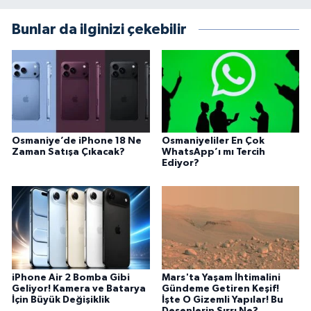
Bunlar da ilginizi çekebilir
Osmaniye’de iPhone 18 Ne
Osmaniyeliler En Çok
Zaman Satışa Çıkacak?
WhatsApp’ı mı Tercih
Ediyor?
iPhone Air 2 Bomba Gibi
Mars'ta Yaşam İhtimalini
Geliyor! Kamera ve Batarya
Gündeme Getiren Keşif!
İçin Büyük Değişiklik
İşte O Gizemli Yapılar! Bu
Desenlerin Sırrı Ne?