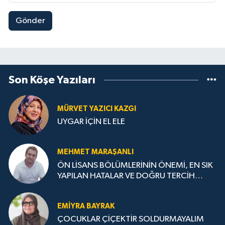
Gönder
Son Köşe Yazıları
MÜRVET YAZICI KAZGI
UYGAR İÇİN EL ELE
MEHMET MARAŞANLI
ÖN LİSANS BÖLÜMLERİNİN ÖNEMİ, EN SIK
YAPILAN HATALAR VE DOĞRU TERCİH
STRATEJİLERİ
EMIYRA BAYRAK
ÇOCUKLAR ÇİÇEKTİR SOLDURMAYALIM