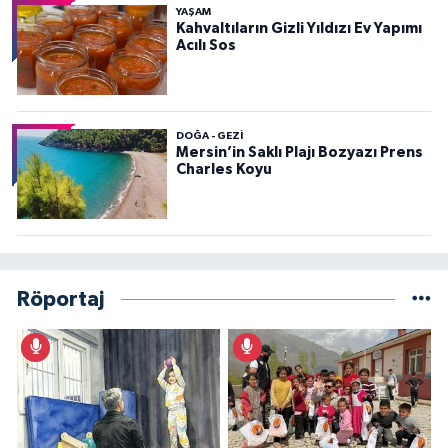
YAŞAM
Kahvaltıların Gizli Yıldızı Ev Yapımı
Acılı Sos
DOĞA - GEZI
Mersin’in Saklı Plajı Bozyazı Prens
Charles Koyu
Röportaj