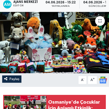
AJANS MERKEZI
04.06.2026 - 15:22
04.06.2026 - 15
EDITÖR
YAYINLANMA
GÜNCELLEME
Paylaş
-
+
A
A
Osmaniye'de Çocuklar
İçin Anlamlı Etkinlik: