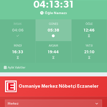
04:13:30
Öğle Namazı
İMSAK
GÜNEŞ
ÖĞLE
04:06
05:38
12:46
İKINDI
AKŞAM
YATSI
16:33
19:44
21:10
Aylık Vakitler
Osmaniye Merkez Nöbetçi Eczaneler