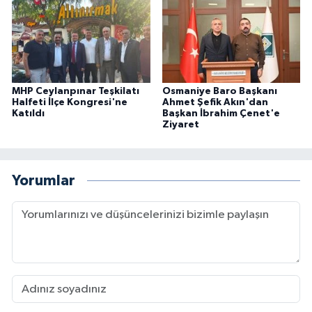
MHP Ceylanpınar Teşkilatı
Osmaniye Baro Başkanı
Halfeti İlçe Kongresi'ne
Ahmet Şefik Akın'dan
Katıldı
Başkan İbrahim Çenet'e
Ziyaret
Yorumlar