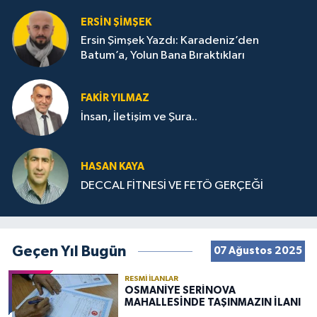
ERSIN ŞIMŞEK
Ersin Şimşek Yazdı: Karadeniz’den
Batum’a, Yolun Bana Bıraktıkları
FAKIR YILMAZ
İnsan, İletişim ve Şura..
HASAN KAYA
DECCAL FİTNESİ VE FETÖ GERÇEĞİ
Geçen Yıl Bugün
07 Ağustos 2025
RESMI İLANLAR
OSMANİYE SERİNOVA
MAHALLESİNDE TAŞINMAZIN İLANI