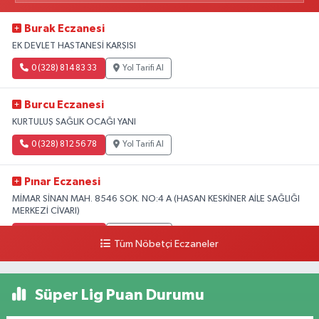
Burak Eczanesi
EK DEVLET HASTANESİ KARŞISI
0 (328) 814 83 33
Yol Tarifi Al
Burcu Eczanesi
KURTULUŞ SAĞLIK OCAĞI YANI
0 (328) 812 56 78
Yol Tarifi Al
Pınar Eczanesi
MİMAR SİNAN MAH. 8546 SOK. NO:4 A (HASAN KESKİNER AİLE SAĞLIĞI
MERKEZİ CİVARI)
0 (328) 826 04 73
Yol Tarifi Al
Tüm Nöbetçi Eczaneler
Süper Lig Puan Durumu