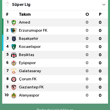
Süper Lig
#
Takım
O
P
1
Amed
0
0
2
Erzurumspor FK
0
0
3
Başakşehir
0
0
4
Kocaelispor
0
0
5
Beşiktaş
0
0
6
Eyüpspor
0
0
7
Galatasaray
0
0
8
Çorum FK
0
0
9
Gaziantep FK
0
0
10
Alanyaspor
0
0