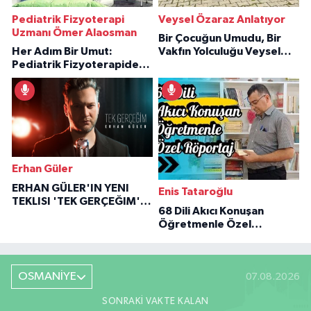
Pediatrik Fizyoterapi
Veysel Özaraz Anlatıyor
Uzmanı Ömer Alaosman
Bir Çocuğun Umudu, Bir
Her Adım Bir Umut:
Vakfın Yolculuğu Veysel
Pediatrik Fizyoterapiden
Özaraz Anlatıyor
İlham Veren Hikâyeler
Erhan Güler
ERHAN GÜLER'IN YENI
Enis Tataroğlu
TEKLISI 'TEK GERÇEĞIM'LE
68 Dili Akıcı Konuşan
BÜYÜK DÖNÜŞÜ
Öğretmenle Özel
Röportaj
OSMANİYE
07.08.2026
SONRAKI VAKTE KALAN