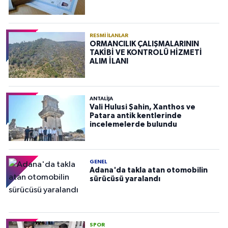
RESMI İLANLAR
ORMANCILIK ÇALIŞMALARININ
TAKİBİ VE KONTROLÜ HİZMETİ
ALIM İLANI
ANTALIJA
Vali Hulusi Şahin, Xanthos ve
Patara antik kentlerinde
incelemelerde bulundu
GENEL
Adana'da takla atan otomobilin
sürücüsü yaralandı
SPOR