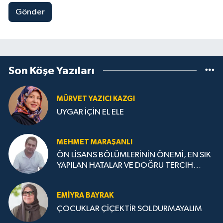
Gönder
Son Köşe Yazıları
MÜRVET YAZICI KAZGI
UYGAR İÇİN EL ELE
MEHMET MARAŞANLI
ÖN LİSANS BÖLÜMLERİNİN ÖNEMİ, EN SIK
YAPILAN HATALAR VE DOĞRU TERCİH
STRATEJİLERİ
EMIYRA BAYRAK
ÇOCUKLAR ÇİÇEKTİR SOLDURMAYALIM