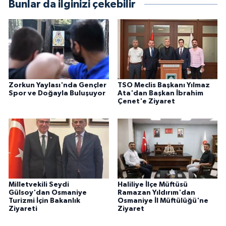
Bunlar da ilginizi çekebilir
Zorkun Yaylası'nda Gençler
TSO Meclis Başkanı Yılmaz
Spor ve Doğayla Buluşuyor
Ata'dan Başkan İbrahim
Çenet'e Ziyaret
Milletvekili Seydi
Haliliye İlçe Müftüsü
Gülsoy'dan Osmaniye
Ramazan Yıldırım'dan
Turizmi İçin Bakanlık
Osmaniye İl Müftülüğü'ne
Ziyareti
Ziyaret