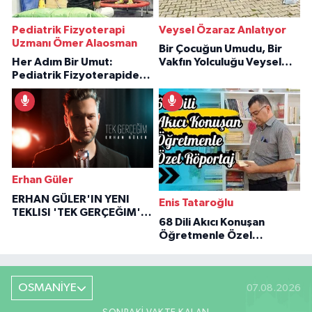
Pediatrik Fizyoterapi
Veysel Özaraz Anlatıyor
Uzmanı Ömer Alaosman
Bir Çocuğun Umudu, Bir
Her Adım Bir Umut:
Vakfın Yolculuğu Veysel
Pediatrik Fizyoterapiden
Özaraz Anlatıyor
İlham Veren Hikâyeler
Erhan Güler
ERHAN GÜLER'IN YENI
Enis Tataroğlu
TEKLISI 'TEK GERÇEĞIM'LE
68 Dili Akıcı Konuşan
BÜYÜK DÖNÜŞÜ
Öğretmenle Özel
Röportaj
OSMANİYE
07.08.2026