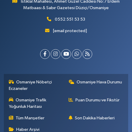
İstiklal Mahallesi, Ahmet Güzel Caddesi No:7 Erdem
Matbaası & Sabır Gazetesi Düziçi/Osmaniye
0552 551 53 53
[email protected]
Osmaniye Nöbetçi
Osmaniye Hava Durumu
Eczaneler
Osmaniye Trafik
Puan Durumu ve Fikstür
Yoğunluk Haritası
Tüm Manşetler
Son Dakika Haberleri
Haber Arşivi