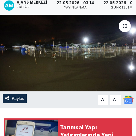
AJANS MERKEZI
22.05.2026 - 03:14
22.05.2026 - 03
EDITÖR
YAYINLANMA
GÜNCELLEME
Paylaş
-
+
A
A
Tarımsal Yapı
Yatırımlarında Yeni