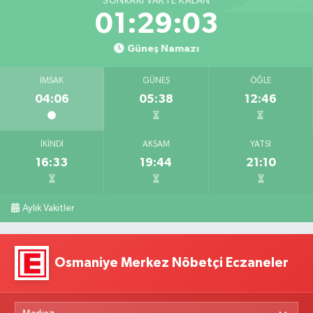
SONRAKI VAKTE KALAN
01:29:02
Güneş Namazı
İMSAK
GÜNEŞ
ÖĞLE
04:06
05:38
12:46
İKINDI
AKŞAM
YATSI
16:33
19:44
21:10
Aylık Vakitler
Osmaniye Merkez Nöbetçi Eczaneler