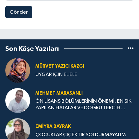
Gönder
Son Köşe Yazıları
MÜRVET YAZICI KAZGI
UYGAR İÇİN EL ELE
MEHMET MARAŞANLI
ÖN LİSANS BÖLÜMLERİNİN ÖNEMİ, EN SIK
YAPILAN HATALAR VE DOĞRU TERCİH
STRATEJİLERİ
EMIYRA BAYRAK
ÇOCUKLAR ÇİÇEKTİR SOLDURMAYALIM