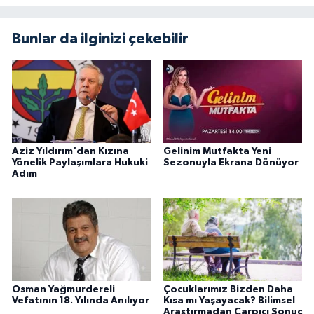
Bunlar da ilginizi çekebilir
Aziz Yıldırım'dan Kızına
Gelinim Mutfakta Yeni
Yönelik Paylaşımlara Hukuki
Sezonuyla Ekrana Dönüyor
Adım
Osman Yağmurdereli
Çocuklarımız Bizden Daha
Vefatının 18. Yılında Anılıyor
Kısa mı Yaşayacak? Bilimsel
Araştırmadan Çarpıcı Sonuç