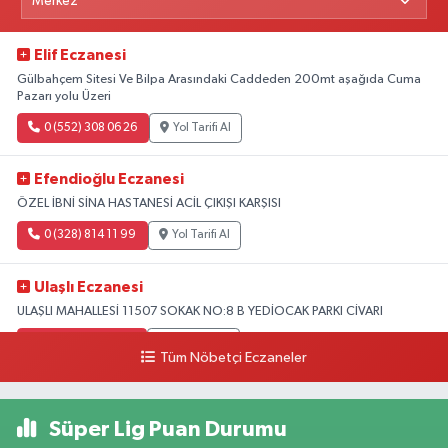
Elif Eczanesi
Gülbahçem Sitesi Ve Bilpa Arasındaki Caddeden 200mt aşağıda Cuma
Pazarı yolu Üzeri
0 (552) 308 06 26
Yol Tarifi Al
Efendioğlu Eczanesi
ÖZEL İBNİ SİNA HASTANESİ ACİL ÇIKIŞI KARŞISI
0 (328) 814 11 99
Yol Tarifi Al
Ulaşlı Eczanesi
ULAŞLI MAHALLESİ 11507 SOKAK NO:8 B YEDİOCAK PARKI CİVARI
0 (546) 158 81 80
Yol Tarifi Al
Tüm Nöbetçi Eczaneler
Süper Lig Puan Durumu