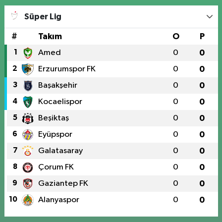
Süper Lig
#
Takım
O
P
1
Amed
0
0
2
Erzurumspor FK
0
0
3
Başakşehir
0
0
4
Kocaelispor
0
0
5
Beşiktaş
0
0
6
Eyüpspor
0
0
7
Galatasaray
0
0
8
Çorum FK
0
0
9
Gaziantep FK
0
0
10
Alanyaspor
0
0