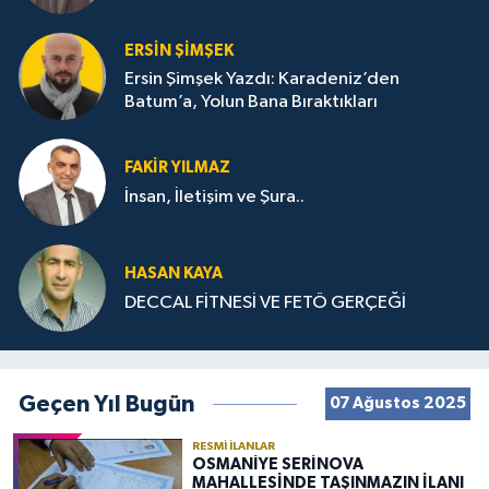
ERSIN ŞIMŞEK
Ersin Şimşek Yazdı: Karadeniz’den
Batum’a, Yolun Bana Bıraktıkları
FAKIR YILMAZ
İnsan, İletişim ve Şura..
HASAN KAYA
DECCAL FİTNESİ VE FETÖ GERÇEĞİ
Geçen Yıl Bugün
07 Ağustos 2025
RESMI İLANLAR
OSMANİYE SERİNOVA
MAHALLESİNDE TAŞINMAZIN İLANI