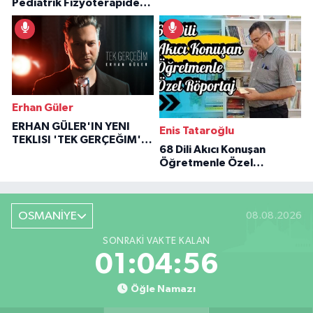
Pediatrik Fizyoterapiden
Özaraz Anlatıyor
İlham Veren Hikâyeler
Erhan Güler
ERHAN GÜLER'IN YENI
Enis Tataroğlu
TEKLISI 'TEK GERÇEĞIM'LE
68 Dili Akıcı Konuşan
BÜYÜK DÖNÜŞÜ
Öğretmenle Özel
Röportaj
OSMANİYE
08.08.2026
SONRAKI VAKTE KALAN
01:04:55
Öğle Namazı