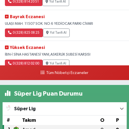
0 (328) 814 20 51
Yol Tarifi Al
Bayrak Eczanesi
ULAŞI MAH. 11507 SOK. NO:6 YEDİOCAK PARKI CİVARI
0 (328) 825 08 25
Yol Tarifi Al
Yüksek Eczanesi
İBN-İ SİNA HASTANESİ YANI,ASKERLİK ŞUBESİ KARŞISI
0 (328) 812 02 00
Yol Tarifi Al
Tüm Nöbetçi Eczaneler
Süper Lig Puan Durumu
Süper Lig
#
Takım
O
P