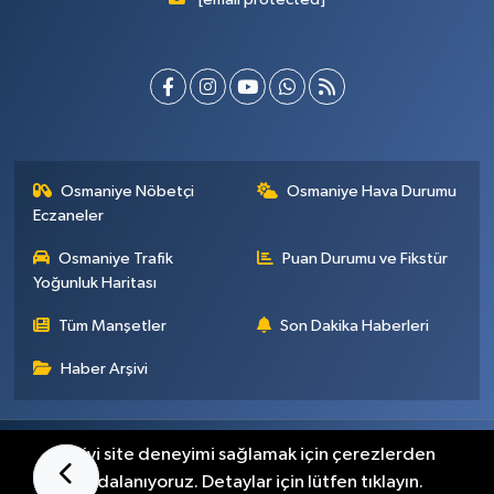
Osmaniye Nöbetçi
Osmaniye Hava Durumu
Eczaneler
Osmaniye Trafik
Puan Durumu ve Fikstür
Yoğunluk Haritası
Tüm Manşetler
Son Dakika Haberleri
Haber Arşivi
Künye
İletişim
Gizlilik Sözleşmesi
En iyi site deneyimi sağlamak için çerezlerden
faydalanıyoruz. Detaylar için lütfen tıklayın.