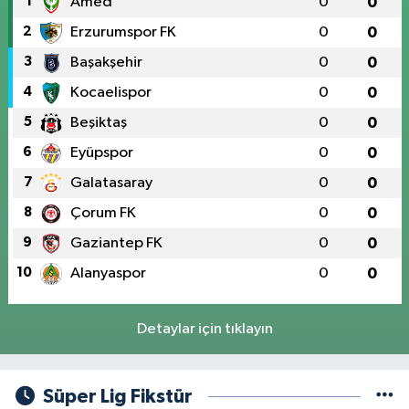
1
Amed
0
0
2
Erzurumspor FK
0
0
3
Başakşehir
0
0
4
Kocaelispor
0
0
5
Beşiktaş
0
0
6
Eyüpspor
0
0
7
Galatasaray
0
0
8
Çorum FK
0
0
9
Gaziantep FK
0
0
10
Alanyaspor
0
0
Detaylar için tıklayın
Süper Lig Fikstür