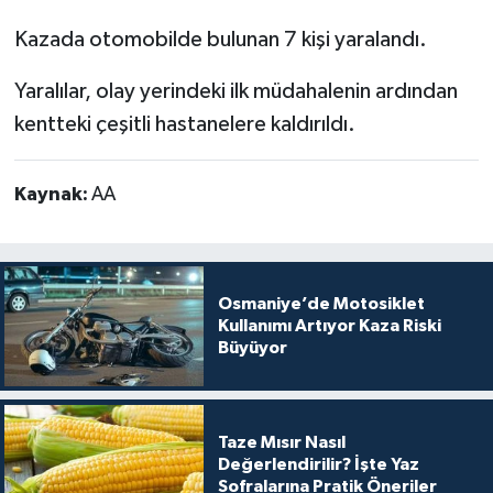
Kazada otomobilde bulunan 7 kişi yaralandı.
Yaralılar, olay yerindeki ilk müdahalenin ardından
kentteki çeşitli hastanelere kaldırıldı.
Kaynak:
AA
Osmaniye’de Motosiklet
Kullanımı Artıyor Kaza Riski
Büyüyor
Taze Mısır Nasıl
Değerlendirilir? İşte Yaz
Sofralarına Pratik Öneriler