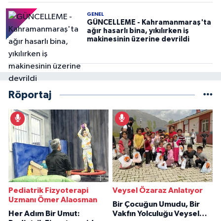
GENEL
GÜNCELLEME - Kahramanmaraş'ta
ağır hasarlı bina, yıkılırken iş
makinesinin üzerine devrildi
Röportaj
Pediatrik Fizyoterapi
Veysel Özaraz Anlatıyor
Uzmanı Ömer Alaosman
Bir Çocuğun Umudu, Bir
Her Adım Bir Umut:
Vakfın Yolculuğu Veysel