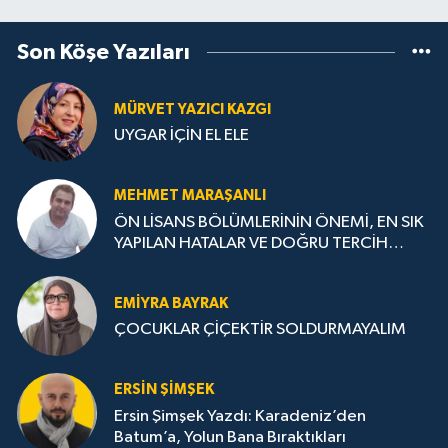
Son Köşe Yazıları
MÜRVET YAZICI KAZGI
UYGAR İÇİN EL ELE
MEHMET MARAŞANLI
ÖN LİSANS BÖLÜMLERİNİN ÖNEMİ, EN SIK
YAPILAN HATALAR VE DOĞRU TERCİH
STRATEJİLERİ
EMIYRA BAYRAK
ÇOCUKLAR ÇİÇEKTİR SOLDURMAYALIM
ERSIN ŞIMŞEK
Ersin Şimşek Yazdı: Karadeniz’den
Batum’a, Yolun Bana Bıraktıkları