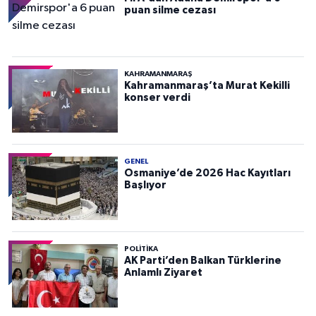
puan silme cezası
KAHRAMANMARAŞ
Kahramanmaraş’ta Murat Kekilli
konser verdi
GENEL
Osmaniye’de 2026 Hac Kayıtları
Başlıyor
POLITIKA
AK Parti’den Balkan Türklerine
Anlamlı Ziyaret