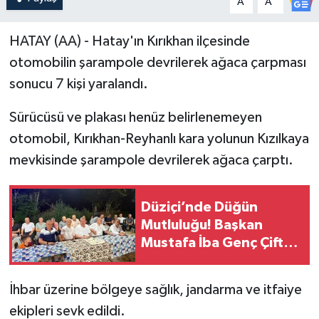
A
A
HATAY (AA) - Hatay'ın Kırıkhan ilçesinde
otomobilin şarampole devrilerek ağaca çarpması
sonucu 7 kişi yaralandı.
Sürücüsü ve plakası henüz belirlenemeyen
otomobil, Kırıkhan-Reyhanlı kara yolunun Kızılkaya
mevkisinde şarampole devrilerek ağaca çarptı.
Düziçi’nde Düğün
Mutluluğu! Başkan
Mustafa İba Genç Çifti
Yalnız Bırakmadı
İhbar üzerine bölgeye sağlık, jandarma ve itfaiye
ekipleri sevk edildi.