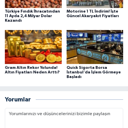
Türkiye Fındık İhracatından
Motorine 1 TL İndirim! İşte
11 Ayda 2,4 Milyar Dolar
Güncel Akaryakıt Fiyatları
Kazandı
Gram Altın Rekor Yolunda!
Quick Sigorta Borsa
Altın Fiyatları Neden Arttı?
İstanbul'da İşlem Görmeye
Başladı
Yorumlar