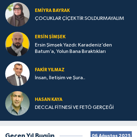
EMIYRA BAYRAK
ÇOCUKLAR ÇİÇEKTİR SOLDURMAYALIM
ERSIN ŞIMŞEK
Ersin Şimşek Yazdı: Karadeniz’den
Batum’a, Yolun Bana Bıraktıkları
FAKIR YILMAZ
İnsan, İletişim ve Şura..
HASAN KAYA
DECCAL FİTNESİ VE FETÖ GERÇEĞİ
Geçen Yıl Bugün
06 Ağustos 2025