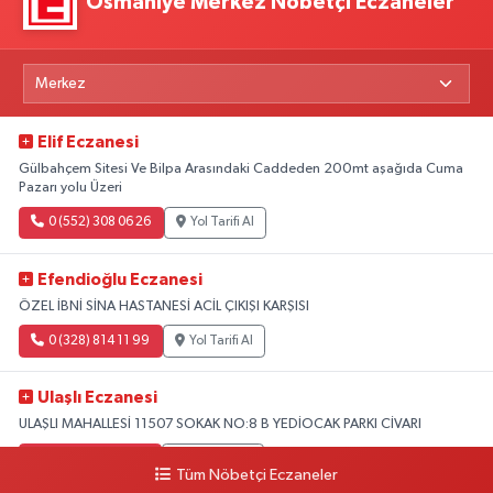
Osmaniye Merkez Nöbetçi Eczaneler
Elif Eczanesi
Gülbahçem Sitesi Ve Bilpa Arasındaki Caddeden 200mt aşağıda Cuma
Pazarı yolu Üzeri
0 (552) 308 06 26
Yol Tarifi Al
Efendioğlu Eczanesi
ÖZEL İBNİ SİNA HASTANESİ ACİL ÇIKIŞI KARŞISI
0 (328) 814 11 99
Yol Tarifi Al
Ulaşlı Eczanesi
ULAŞLI MAHALLESİ 11507 SOKAK NO:8 B YEDİOCAK PARKI CİVARI
0 (546) 158 81 80
Yol Tarifi Al
Tüm Nöbetçi Eczaneler