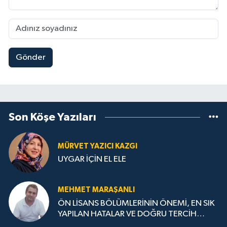
Gönder
Son Köşe Yazıları
MÜRVET YAZICI KAZGI
UYGAR İÇİN EL ELE
MEHMET MARAŞANLI
ÖN LİSANS BÖLÜMLERİNİN ÖNEMİ, EN SIK
YAPILAN HATALAR VE DOĞRU TERCİH
STRATEJİLERİ