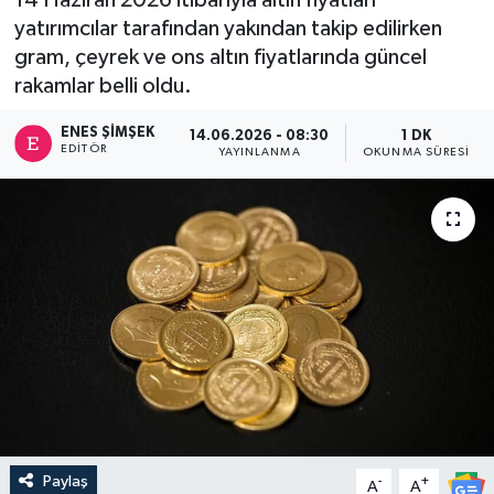
yatırımcılar tarafından yakından takip edilirken
gram, çeyrek ve ons altın fiyatlarında güncel
rakamlar belli oldu.
ENES ŞIMŞEK
14.06.2026 - 08:30
1 DK
EDITÖR
YAYINLANMA
OKUNMA SÜRESI
Paylaş
-
+
A
A