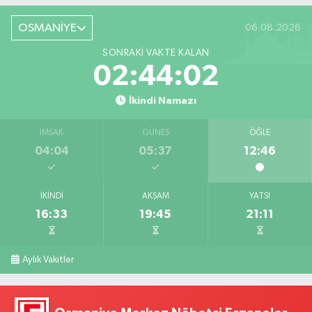
OSMANİYE
06.08.2026
SONRAKI VAKTE KALAN
02:44:01
İkindi Namazı
İMSAK
GÜNEŞ
ÖĞLE
04:04
05:37
12:46
İKINDI
AKŞAM
YATSI
16:33
19:45
21:11
Aylık Vakitler