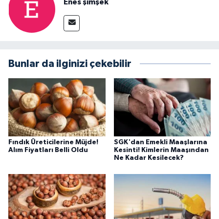
Enes şimşek
Bunlar da ilginizi çekebilir
Fındık Üreticilerine Müjde!
SGK'dan Emekli Maaşlarına
Alım Fiyatları Belli Oldu
Kesinti! Kimlerin Maaşından
Ne Kadar Kesilecek?