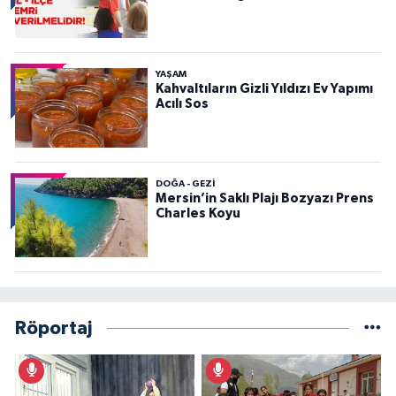
YAŞAM
Kahvaltıların Gizli Yıldızı Ev Yapımı
Acılı Sos
DOĞA - GEZI
Mersin’in Saklı Plajı Bozyazı Prens
Charles Koyu
Röportaj