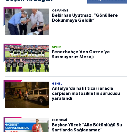
OSMANIYE
Bekirhan Uyutmaz: “Gönüllere
Dokunmaya Geldik”
SPOR
Fenerbahçe’den Gazze’ye
Susmuyoruz Mesajı
GENEL
Antalya'da hafif ticari araçla
çarpışan motosikletin sürücüsü
yaralandı
EKONOMI
Başkan Yücel: “Aile Bütünlüğü Bu
Şartlarda Sağlanamaz”