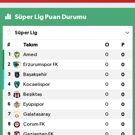
Süper Lig Puan Durumu
Süper Lig
#
Takım
O
P
1
Amed
0
0
2
Erzurumspor FK
0
0
3
Başakşehir
0
0
4
Kocaelispor
0
0
5
Beşiktaş
0
0
6
Eyüpspor
0
0
7
Galatasaray
0
0
8
Çorum FK
0
0
9
Gaziantep FK
0
0