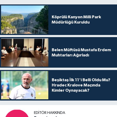
Köprülü Kanyon Milli Park
Müdürlüğü Kuruldu
Belen Müftüsü Mustafa Erdem
Muhtarları Ağırladı
Beşiktaş İlk 11'i Belli Oldu Mu?
Hradec Kralove Maçında
Kimler Oynayacak?
EDITÖR HAKKINDA