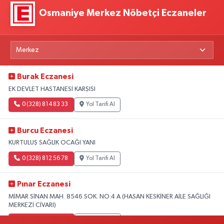
Osmaniye Merkez Nöbetçi Eczaneler
Burak Eczanesi
EK DEVLET HASTANESİ KARŞISI
0 (328) 814 83 33
Yol Tarifi Al
Burcu Eczanesi
KURTULUŞ SAĞLIK OCAĞI YANI
0 (328) 812 56 78
Yol Tarifi Al
Pınar Eczanesi
MİMAR SİNAN MAH. 8546 SOK. NO:4 A (HASAN KESKİNER AİLE SAĞLIĞI
MERKEZİ CİVARI)
0 (328) 826 04 73
Yol Tarifi Al