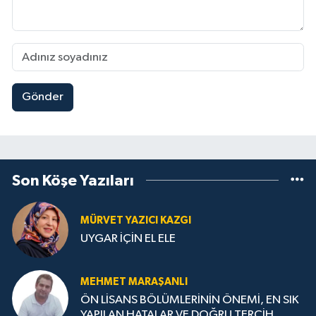
Gönder
Son Köşe Yazıları
MÜRVET YAZICI KAZGI
UYGAR İÇİN EL ELE
MEHMET MARAŞANLI
ÖN LİSANS BÖLÜMLERİNİN ÖNEMİ, EN SIK
YAPILAN HATALAR VE DOĞRU TERCİH