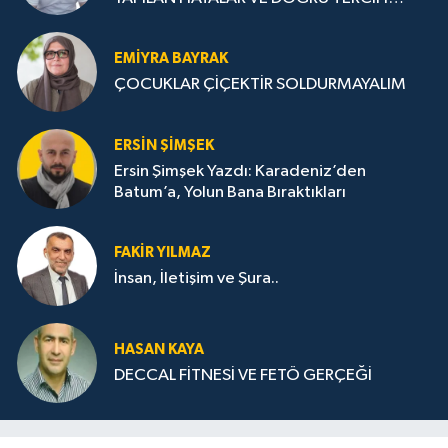
STRATEJİLERİ
EMIYRA BAYRAK
ÇOCUKLAR ÇİÇEKTİR SOLDURMAYALIM
ERSIN ŞIMŞEK
Ersin Şimşek Yazdı: Karadeniz’den
Batum’a, Yolun Bana Bıraktıkları
FAKIR YILMAZ
İnsan, İletişim ve Şura..
HASAN KAYA
DECCAL FİTNESİ VE FETÖ GERÇEĞİ