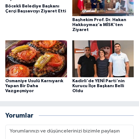
Böcekli Belediye Başkanı
Çerçi Başsavcıyı Ziyaret Etti
Başhekim Prof. Dr. Hakan
Hakkoymaz’a MİSK’ten
Ziyaret
Osmaniye Usulü Karnıyarık
Kadirli'de YENİ Parti'nin
Yapan Bir Daha
Kurucu İlçe Başkanı Belli
Vazgeçmiyor
Oldu
Yorumlar