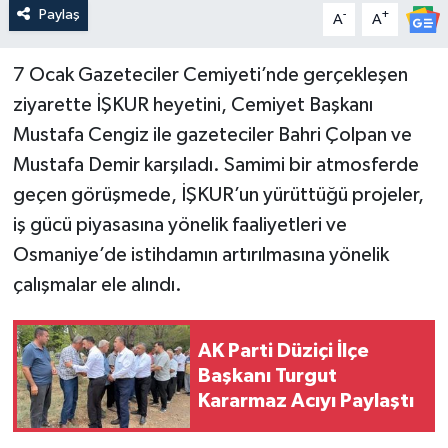
Paylaş
-
+
A
A
7 Ocak Gazeteciler Cemiyeti’nde gerçekleşen
ziyarette İŞKUR heyetini, Cemiyet Başkanı
Mustafa Cengiz ile gazeteciler Bahri Çolpan ve
Mustafa Demir karşıladı. Samimi bir atmosferde
geçen görüşmede, İŞKUR’un yürüttüğü projeler,
iş gücü piyasasına yönelik faaliyetleri ve
Osmaniye’de istihdamın artırılmasına yönelik
çalışmalar ele alındı.
AK Parti Düziçi İlçe
Başkanı Turgut
Kararmaz Acıyı Paylaştı