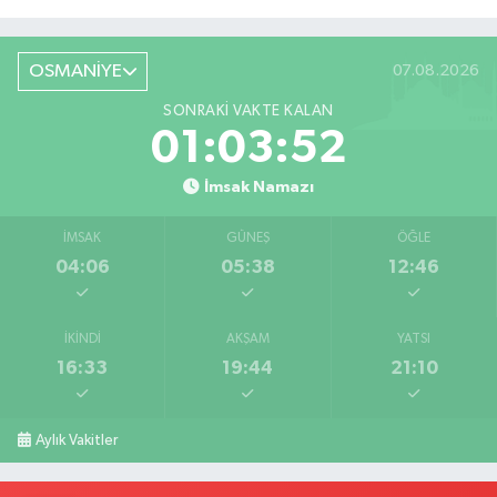
Röportaj
OSMANİYE
07.08.2026
SONRAKI VAKTE KALAN
01:03:51
İmsak Namazı
İMSAK
GÜNEŞ
ÖĞLE
04:06
05:38
12:46
İKINDI
AKŞAM
YATSI
16:33
19:44
21:10
Aylık Vakitler