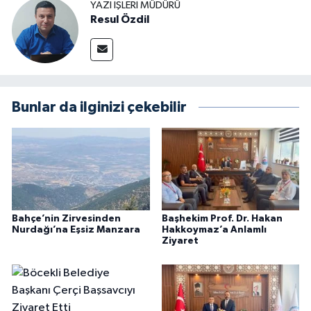
YAZI İŞLERI MÜDÜRÜ
Resul Özdil
Bunlar da ilginizi çekebilir
Bahçe’nin Zirvesinden
Başhekim Prof. Dr. Hakan
Nurdağı’na Eşsiz Manzara
Hakkoymaz’a Anlamlı
Ziyaret