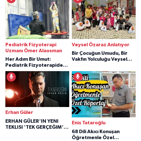
Pediatrik Fizyoterapi
Veysel Özaraz Anlatıyor
Uzmanı Ömer Alaosman
Bir Çocuğun Umudu, Bir
Her Adım Bir Umut:
Vakfın Yolculuğu Veysel
Pediatrik Fizyoterapiden
Özaraz Anlatıyor
İlham Veren Hikâyeler
Erhan Güler
ERHAN GÜLER'IN YENI
Enis Tataroğlu
TEKLISI 'TEK GERÇEĞIM'LE
68 Dili Akıcı Konuşan
BÜYÜK DÖNÜŞÜ
Öğretmenle Özel