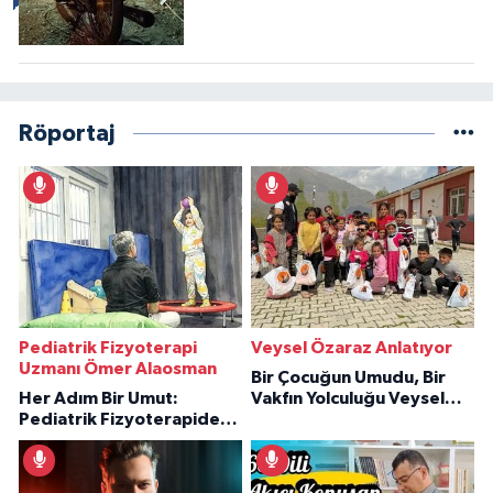
Röportaj
Pediatrik Fizyoterapi
Veysel Özaraz Anlatıyor
Uzmanı Ömer Alaosman
Bir Çocuğun Umudu, Bir
Her Adım Bir Umut:
Vakfın Yolculuğu Veysel
Pediatrik Fizyoterapiden
Özaraz Anlatıyor
İlham Veren Hikâyeler