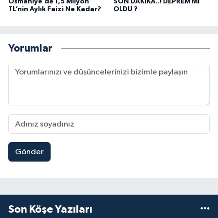
Osmaniye’de 1,5 Milyon
SON DAKİKA..! DEPREM Mİ
TL’nin Aylık Faizi Ne Kadar?
OLDU ?
Yorumlar
Gönder
Son Köşe Yazıları