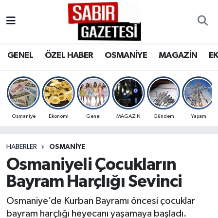
GENEL
Osmaniye Nöbetçi Eczaneler
GENEL
ÖZEL HABER
OSMANİYE
MAGAZİN
E
ÖZEL HABER
Osmaniye Hava Durumu
OSMANİYE
Osmaniye Trafik Yoğunluk Haritası
MAGAZİN
Süper Lig Puan Durumu ve Fikstür
Osmaniye
Ekonomi
Genel
MAGAZİN
Gündem
Yaşam
EKONOMİ
Tüm Manşetler
HABERLER
OSMANIYE
Osmaniyeli Çocukların
SPOR
Son Dakika Haberleri
Bayram Harçlığı Sevinci
RESMİ İLANLAR
Haber Arşivi
Osmaniye’de Kurban Bayramı öncesi çocuklar
bayram harçlığı heyecanı yaşamaya başladı.