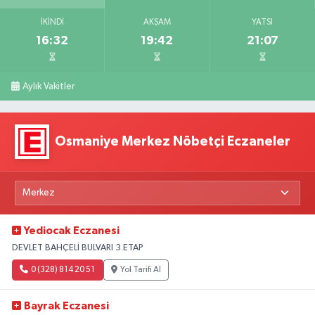
İKINDI
AKŞAM
YATSI
16:32
19:42
21:07
Aylık Vakitler
Osmaniye Merkez Nöbetçi Eczaneler
Yediocak Eczanesi
DEVLET BAHÇELİ BULVARI 3.ETAP
0 (328) 814 20 51
Yol Tarifi Al
Bayrak Eczanesi