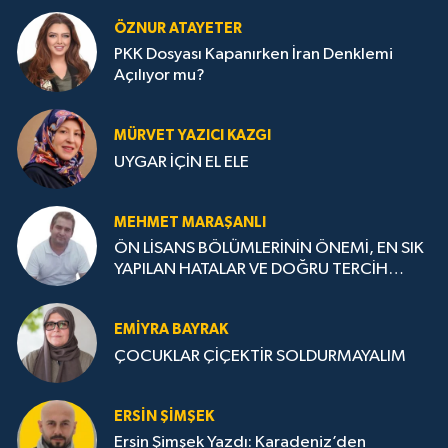
ÖZNUR ATAYETER
PKK Dosyası Kapanırken İran Denklemi
Açılıyor mu?
MÜRVET YAZICI KAZGI
UYGAR İÇİN EL ELE
MEHMET MARAŞANLI
ÖN LİSANS BÖLÜMLERİNİN ÖNEMİ, EN SIK
YAPILAN HATALAR VE DOĞRU TERCİH
STRATEJİLERİ
EMIYRA BAYRAK
ÇOCUKLAR ÇİÇEKTİR SOLDURMAYALIM
ERSIN ŞIMŞEK
Ersin Şimşek Yazdı: Karadeniz’den