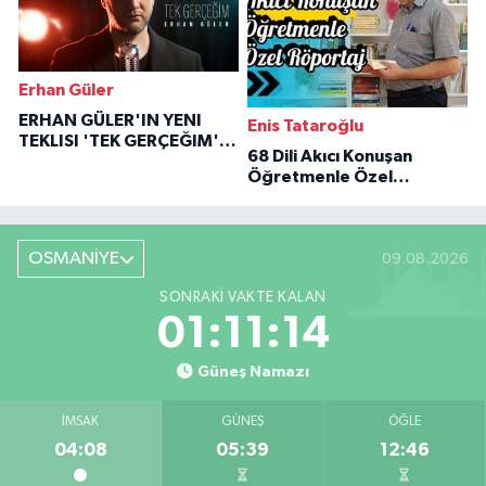
Erhan Güler
ERHAN GÜLER'IN YENI
Enis Tataroğlu
TEKLISI 'TEK GERÇEĞIM'LE
68 Dili Akıcı Konuşan
BÜYÜK DÖNÜŞÜ
Öğretmenle Özel
Röportaj
OSMANİYE
09.08.2026
SONRAKI VAKTE KALAN
01:11:13
Güneş Namazı
İMSAK
GÜNEŞ
ÖĞLE
04:08
05:39
12:46