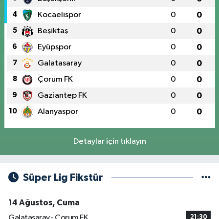
4
Kocaelispor
0
0
5
Beşiktaş
0
0
6
Eyüpspor
0
0
7
Galatasaray
0
0
8
Çorum FK
0
0
9
Gaziantep FK
0
0
10
Alanyaspor
0
0
Detaylar için tıklayın
Süper Lig Fikstür
14 Ağustos, Cuma
Galatasaray - Çorum FK
21:30