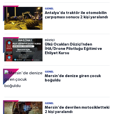
GENEL
Antalya'da traktör ile otomobilin
çarpışması sonucu 2 kişi yaralandı
DÜZIÇI
Ülkü Ocakları Düziçi’nden
İHA/Drone Pilotluğu Eğitimi ve
Ehliyet Kursu
GENEL
Mersin'de denize giren çocuk
boğuldu
GENEL
Mersin'de devrilen motosikletteki
2 kişi yaralandı