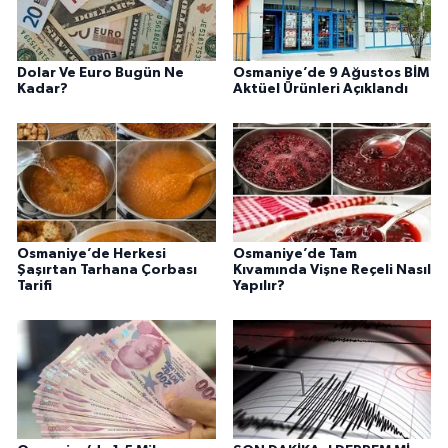
Dolar Ve Euro Bugün Ne
Osmaniye’de 9 Ağustos BİM
Kadar?
Aktüel Ürünleri Açıklandı
Osmaniye’de Herkesi
Osmaniye’de Tam
Şaşırtan Tarhana Çorbası
Kıvamında Vişne Reçeli Nasıl
Tarifi
Yapılır?