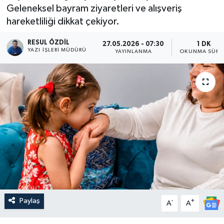
Geleneksel bayram ziyaretleri ve alışveriş
hareketliliği dikkat çekiyor.
RESUL ÖZDIL
27.05.2026 - 07:30
1 DK
YAZI İŞLERI MÜDÜRÜ
YAYINLANMA
OKUNMA SÜRE
Paylaş
-
+
A
A