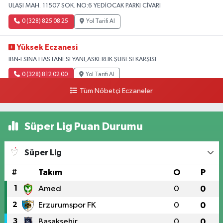
ULAŞI MAH. 11507 SOK. NO:6 YEDİOCAK PARKI CİVARI
0 (328) 825 08 25
Yol Tarifi Al
Yüksek Eczanesi
İBN-İ SİNA HASTANESİ YANI,ASKERLİK ŞUBESİ KARŞISI
0 (328) 812 02 00
Yol Tarifi Al
Tüm Nöbetçi Eczaneler
Süper Lig Puan Durumu
Süper Lig
#
Takım
O
P
1
Amed
0
0
2
Erzurumspor FK
0
0
3
Başakşehir
0
0